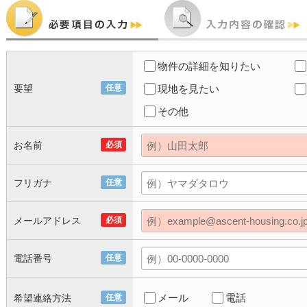
物件の詳細を知りたい
要望
任意
現地を見たい
その他
お名前
必須
フリガナ
任意
メールアドレス
必須
電話番号
任意
メール
電話
希望連絡方法
任意