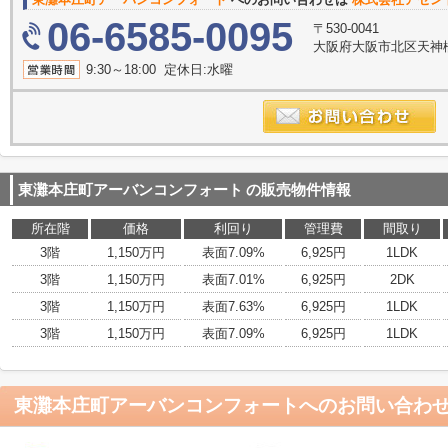
06-6585-0095
〒530-0041
大阪府大阪市北区天神橋２
9:30～18:00 定休日:水曜
東灘本庄町アーバンコンフォート
の販売物件情報
所在階
価格
利回り
管理費
間取り
3階
1,150万円
表面7.09%
6,925円
1LDK
3階
1,150万円
表面7.01%
6,925円
2DK
3階
1,150万円
表面7.63%
6,925円
1LDK
3階
1,150万円
表面7.09%
6,925円
1LDK
東灘本庄町アーバンコンフォート
へのお問い合わ