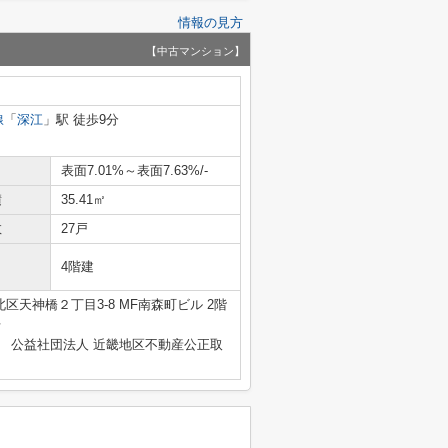
情報の見方
【中古マンション】
線
「
深江
」駅 徒歩9分
表面7.01%～表面7.63%/-
積
35.41㎡
数
27戸
4階建
区天神橋２丁目3-8 MF南森町ビル 2階
号
、 公益社団法人 近畿地区不動産公正取