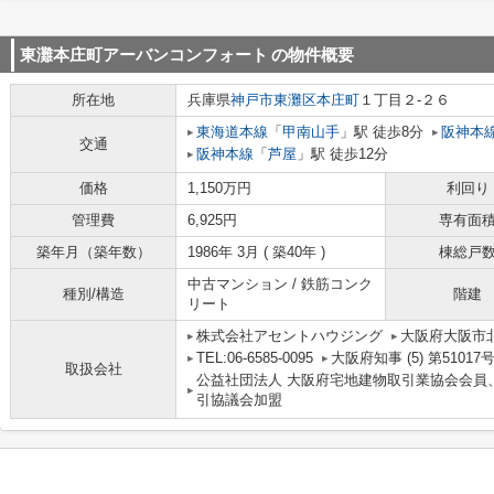
東灘本庄町アーバンコンフォート
の物件概要
所在地
兵庫県
神戸市東灘区
本庄町
１丁目２-２６
東海道本線
「
甲南山手
」駅 徒歩8分
阪神本
交通
阪神本線
「
芦屋
」駅 徒歩12分
価格
1,150万円
利回り
管理費
6,925円
専有面
築年月（築年数）
1986年 3月 ( 築40年 )
棟総戸
中古マンション / 鉄筋コンク
種別/構造
階建
リート
株式会社アセントハウジング
大阪府大阪市北
TEL:06-6585-0095
大阪府知事 (5) 第51017
取扱会社
公益社団法人 大阪府宅地建物取引業協会会員
引協議会加盟