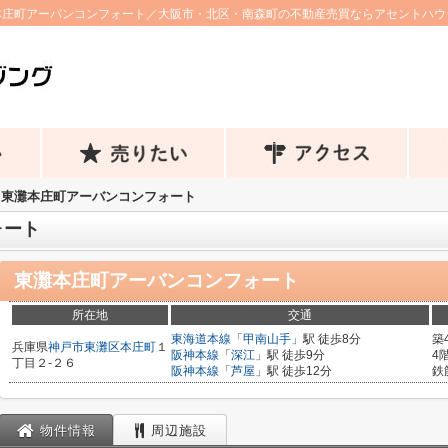
本庄町アーバンコンフォート／大阪市・北区・南森町の不動産売買ならアセントハウ
東灘本庄町アーバンコンフォート
ォート
東灘本庄町アーバンコンフォート
所在地
交通
東海道本線
「
甲南山手
」駅 徒歩8分
築
兵庫県
神戸市東灘区
本庄町
１
阪神本線
「
深江
」駅 徒歩9分
4
丁目２-２６
阪神本線
「
芦屋
」駅 徒歩12分
鉄
物件情報
周辺施設