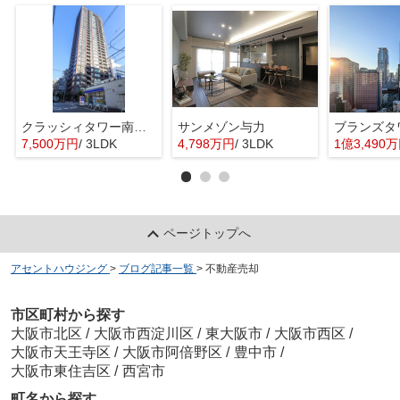
クラッシィタワー南船場
サンメゾン与力
7,500万円
/ 3LDK
4,798万円
/ 3LDK
1億3,490
ページトップへ
アセントハウジング
>
ブログ記事一覧
>
不動産売却
市区町村から探す
大阪市北区
/
大阪市西淀川区
/
東大阪市
/
大阪市西区
/
大阪市天王寺区
/
大阪市阿倍野区
/
豊中市
/
大阪市東住吉区
/
西宮市
町名から探す