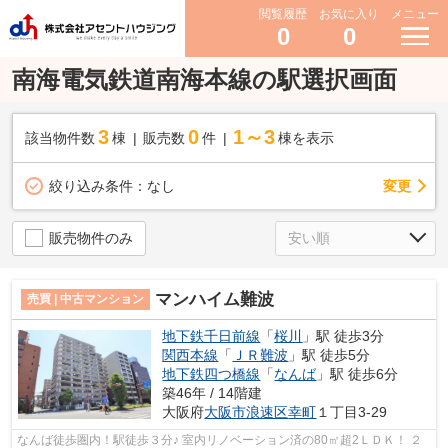
閲覧履歴
お気に入り
メニュー
0
0
南海電気鉄道南海本線の駅選択画面
3
0
1～3
該当物件数
棟
販売数
件
棟を表示
変更
絞り込み条件：
なし
販売物件のみ
マンハイム難波
売買 | 中古マンション
地下鉄千日前線
「
桜川
」駅 徒歩3分
関西本線
「
ＪＲ難波
」駅 徒歩5分
地下鉄四つ橋線
「
なんば
」駅 徒歩6分
築46年 / 14階建
大阪府
大阪市浪速区
幸町
１丁目3-29
なんば徒歩圏内！駅徒歩３分♪ 室内リノベーション済の80㎡超2ＬＤＫ！ ２