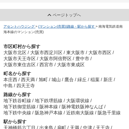
ページトップへ
アセントハウジング
>
(マンション(売買))路線・駅から探す
>
南海電気鉄道南
海本線のマンション(売買)
市区町村から探す
大阪市北区
/
大阪市西淀川区
/
東大阪市
/
大阪市西区
/
大阪市天王寺区
/
大阪市阿倍野区
/
豊中市
/
大阪市東住吉区
/
西宮市
/
大阪市東成区
町名から探す
本庄西
/
西天満
/
旭町
/
城山
/
鷹合
/
緑丘
/
稲葉
/
新庄
/
中島
/
四天王寺
路線から探す
地下鉄谷町線
/
地下鉄堺筋線
/
大阪環状線
/
地下鉄御堂筋線
/
阪神本線
/
阪神電鉄阪神なんば
/
地下鉄中央線
/
阪急神戸本線
/
近鉄南大阪線
/
阪急千里線
駅から探す
天神橋筋六丁目
/
出来島
/
扇町
/
天満
/
中津
/
天王寺
/