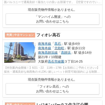
面バルコニーで通風良好！陽当たりの良いお部屋です。 【空室ですのでいつ
でもご案内可能です！】
現在販売物件情報がありません。
「マンハイム難波」への
お問い合わせはこちら
フィオレ高石
売買 | 中古マンション
南海本線
「
高石
」駅 徒歩4分
南海本線
「
北助松
」駅 徒歩11分
南海高師浜線
「
高師浜
」駅 徒歩14分
築21年 / 10階建
大阪府
高石市
綾園
３丁目14-25
【特別案内会開催！】6/21・22 11時～17時【お気軽にご予約ください♪】
採光・通風良好な南西角の４LDK♪ 嬉しいペット飼育可能(規約による制限有)
なマンションです♪
現在販売物件情報がありません。
「フィオレ高石」への
お問い合わせはこちら
レジオンパークス住之江公園
売買 | 中古マンション