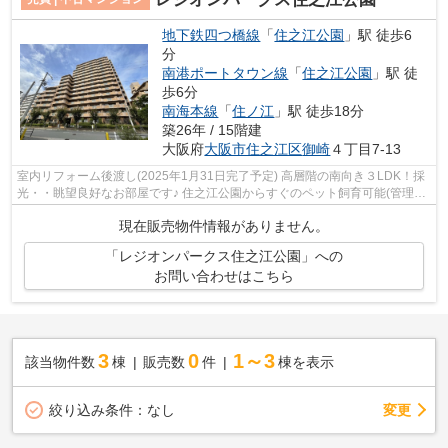
地下鉄四つ橋線
「
住之江公園
」駅 徒歩6
分
南港ポートタウン線
「
住之江公園
」駅 徒
歩6分
南海本線
「
住ノ江
」駅 徒歩18分
築26年 / 15階建
大阪府
大阪市住之江区
御崎
４丁目7-13
室内リフォーム後渡し(2025年1月31日完了予定) 高層階の南向き３LDK！採
光・・眺望良好なお部屋です♪ 住之江公園からすぐのペット飼育可能(管理規
約有)なマンション 【内覧希望随時受...
現在販売物件情報がありません。
「レジオンパークス住之江公園」への
お問い合わせはこちら
3
0
1～3
該当物件数
棟
販売数
件
棟を表示
変更
絞り込み条件：
なし