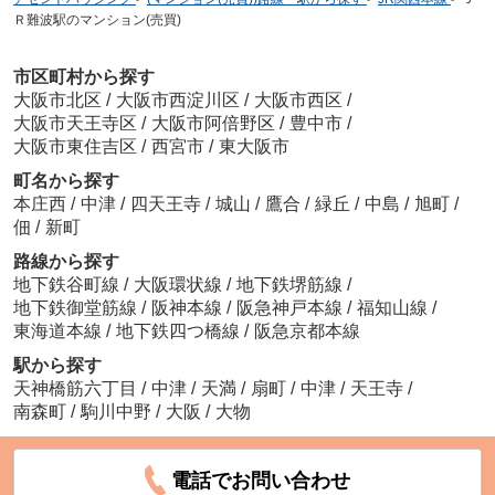
Ｒ難波駅のマンション(売買)
市区町村から探す
大阪市北区
/
大阪市西淀川区
/
大阪市西区
/
大阪市天王寺区
/
大阪市阿倍野区
/
豊中市
/
大阪市東住吉区
/
西宮市
/
東大阪市
町名から探す
本庄西
/
中津
/
四天王寺
/
城山
/
鷹合
/
緑丘
/
中島
/
旭町
/
佃
/
新町
路線から探す
地下鉄谷町線
/
大阪環状線
/
地下鉄堺筋線
/
地下鉄御堂筋線
/
阪神本線
/
阪急神戸本線
/
福知山線
/
東海道本線
/
地下鉄四つ橋線
/
阪急京都本線
駅から探す
天神橋筋六丁目
/
中津
/
天満
/
扇町
/
中津
/
天王寺
/
南森町
/
駒川中野
/
大阪
/
大物
電話でお問い合わせ