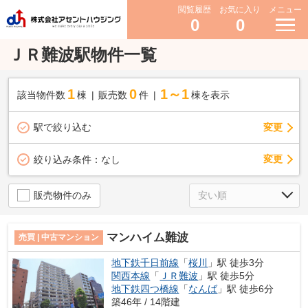
閲覧履歴
お気に入り
メニュー
0
0
ＪＲ難波駅物件一覧
1
0
1～1
該当物件数
棟
販売数
件
棟を表示
駅で絞り込む
変更
変更
絞り込み条件：
なし
販売物件のみ
マンハイム難波
売買 | 中古マンション
地下鉄千日前線
「
桜川
」駅 徒歩3分
関西本線
「
ＪＲ難波
」駅 徒歩5分
地下鉄四つ橋線
「
なんば
」駅 徒歩6分
築46年 / 14階建