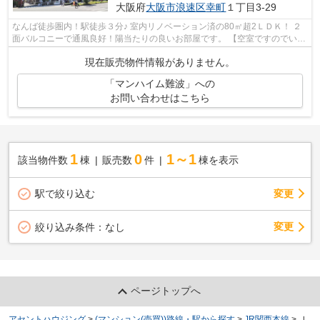
大阪府
大阪市浪速区
幸町
１丁目3-29
なんば徒歩圏内！駅徒歩３分♪ 室内リノベーション済の80㎡超2ＬＤＫ！ ２
面バルコニーで通風良好！陽当たりの良いお部屋です。 【空室ですのでいつ
でもご案内可能です！】
現在販売物件情報がありません。
「マンハイム難波」への
お問い合わせはこちら
1
0
1～1
該当物件数
棟
販売数
件
棟を表示
駅で絞り込む
変更
変更
絞り込み条件：
なし
ページトップへ
アセントハウジング
>
(マンション(売買))路線・駅から探す
>
JR関西本線
>
Ｊ