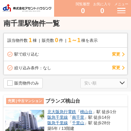
閲覧履歴
お気に入り
メニュー
0
0
南千里駅物件一覧
1
0
1～1
該当物件数
棟
販売数
件
棟を表示
駅で絞り込む
変更
変更
絞り込み条件：
なし
販売物件のみ
ブランズ桃山台
売買 | 中古マンション
北大阪急行電鉄
「
桃山台
」駅 徒歩1分
阪急千里線
「
南千里
」駅 徒歩14分
阪急千里線
「
千里山
」駅 徒歩28分
築5年 / 13階建