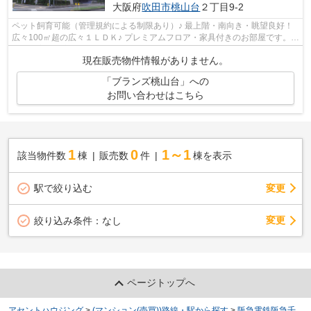
大阪府
吹田市
桃山台
２丁目9-2
ペット飼育可能（管理規約による制限あり）♪ 最上階・南向き・眺望良好！
広々100㎡超の広々１ＬＤＫ♪ プレミアムフロア・家具付きのお部屋です。
【特別案内会実施中！！ご希望の日時...
現在販売物件情報がありません。
「ブランズ桃山台」への
お問い合わせはこちら
1
0
1～1
該当物件数
棟
販売数
件
棟を表示
駅で絞り込む
変更
変更
絞り込み条件：
なし
ページトップへ
アセントハウジング
>
(マンション(売買))路線・駅から探す
>
阪急電鉄阪急千