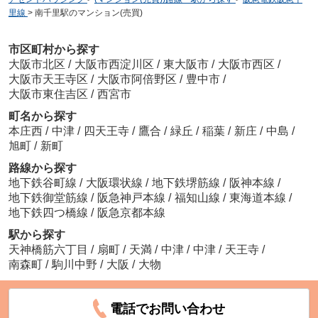
里線
>
南千里駅のマンション(売買)
市区町村から探す
大阪市北区
/
大阪市西淀川区
/
東大阪市
/
大阪市西区
/
大阪市天王寺区
/
大阪市阿倍野区
/
豊中市
/
大阪市東住吉区
/
西宮市
町名から探す
本庄西
/
中津
/
四天王寺
/
鷹合
/
緑丘
/
稲葉
/
新庄
/
中島
/
旭町
/
新町
路線から探す
地下鉄谷町線
/
大阪環状線
/
地下鉄堺筋線
/
阪神本線
/
地下鉄御堂筋線
/
阪急神戸本線
/
福知山線
/
東海道本線
/
地下鉄四つ橋線
/
阪急京都本線
駅から探す
天神橋筋六丁目
/
扇町
/
天満
/
中津
/
中津
/
天王寺
/
南森町
/
駒川中野
/
大阪
/
大物
電話でお問い合わせ