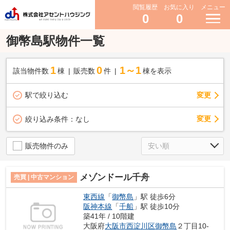
閲覧履歴
お気に入り
メニュー
0
0
御幣島駅物件一覧
1
0
1～1
該当物件数
棟
販売数
件
棟を表示
駅で絞り込む
変更
変更
絞り込み条件：
なし
販売物件のみ
メゾンドール千舟
売買 | 中古マンション
東西線
「
御幣島
」駅 徒歩6分
阪神本線
「
千船
」駅 徒歩10分
築41年 / 10階建
大阪府
大阪市西淀川区
御幣島
２丁目10-