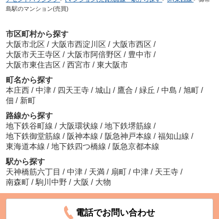
島駅のマンション(売買)
市区町村から探す
大阪市北区
/
大阪市西淀川区
/
大阪市西区
/
大阪市天王寺区
/
大阪市阿倍野区
/
豊中市
/
大阪市東住吉区
/
西宮市
/
東大阪市
町名から探す
本庄西
/
中津
/
四天王寺
/
城山
/
鷹合
/
緑丘
/
中島
/
旭町
/
佃
/
新町
路線から探す
地下鉄谷町線
/
大阪環状線
/
地下鉄堺筋線
/
地下鉄御堂筋線
/
阪神本線
/
阪急神戸本線
/
福知山線
/
東海道本線
/
地下鉄四つ橋線
/
阪急京都本線
駅から探す
天神橋筋六丁目
/
中津
/
天満
/
扇町
/
中津
/
天王寺
/
南森町
/
駒川中野
/
大阪
/
大物
電話でお問い合わせ