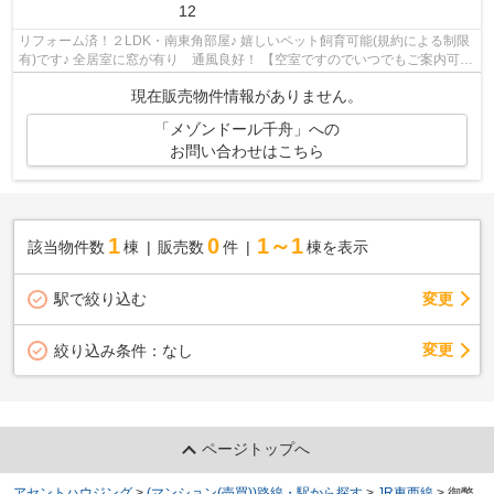
12
リフォーム済！２LDK・南東角部屋♪ 嬉しいペット飼育可能(規約による制限
有)です♪ 全居室に窓が有り 通風良好！ 【空室ですのでいつでもご案内可能
です！】
現在販売物件情報がありません。
「メゾンドール千舟」への
お問い合わせはこちら
1
0
1～1
該当物件数
棟
販売数
件
棟を表示
駅で絞り込む
変更
変更
絞り込み条件：
なし
ページトップへ
アセントハウジング
>
(マンション(売買))路線・駅から探す
>
JR東西線
>
御幣