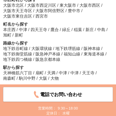
大阪市北区
/
大阪市西淀川区
/
東大阪市
/
大阪市西区
/
大阪市天王寺区
/
大阪市阿倍野区
/
豊中市
/
大阪市東住吉区
/
西宮市
町名から探す
本庄西
/
中津
/
四天王寺
/
鷹合
/
緑丘
/
稲葉
/
新庄
/
中島
/
旭町
/
新町
路線から探す
地下鉄谷町線
/
大阪環状線
/
地下鉄堺筋線
/
阪神本線
/
地下鉄御堂筋線
/
阪急神戸本線
/
福知山線
/
東海道本線
/
地下鉄四つ橋線
/
阪急京都本線
駅から探す
天神橋筋六丁目
/
扇町
/
天満
/
中津
/
中津
/
天王寺
/
南森町
/
駒川中野
/
大阪
/
大物
電話でお問い合わせ
営業時間：
9:30～18:00
定休日：
水曜