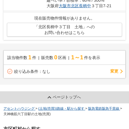
建ぺい率 / 容積率：60% / 300%
大阪府
大阪市北区
長柄中
３丁目7-21
現在販売物件情報がありません。
「北区長柄中３丁目 土地」への
お問い合わせはこちら
1
0
1～1
該当物件数
件
販売数
区画
件を表示
変更
絞り込み条件：
なし
ページトップへ
アセントハウジング
>
(土地(売買))路線・駅から探す
>
阪急電鉄阪急千里線
>
天神橋筋六丁目駅の土地(売買)
市区町村から探す