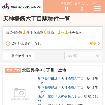
閲覧履歴
お気に入り
メニュー
0
0
天神橋筋六丁目駅物件一覧
1
0
1～1
該当物件数
件
区画数
区画
件を表示
変更
絞り込み条件：
なし
販売物件のみ
北区長柄中３丁目 土地
売買 | 売地
地下鉄谷町線
「
天神橋筋六丁目
」駅 徒歩
10分
地下鉄堺筋線
「
天神橋筋六丁目
」駅 徒歩
10分
阪急千里線
「
天神橋筋六丁目
」駅 徒歩10
分