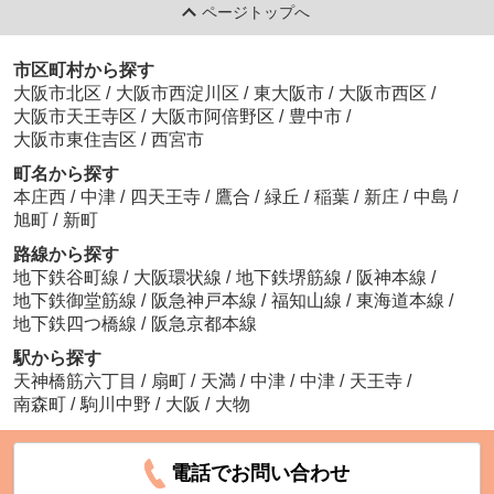
ページトップへ
市区町村から探す
大阪市北区
/
大阪市西淀川区
/
東大阪市
/
大阪市西区
/
大阪市天王寺区
/
大阪市阿倍野区
/
豊中市
/
大阪市東住吉区
/
西宮市
町名から探す
本庄西
/
中津
/
四天王寺
/
鷹合
/
緑丘
/
稲葉
/
新庄
/
中島
/
旭町
/
新町
路線から探す
地下鉄谷町線
/
大阪環状線
/
地下鉄堺筋線
/
阪神本線
/
地下鉄御堂筋線
/
阪急神戸本線
/
福知山線
/
東海道本線
/
地下鉄四つ橋線
/
阪急京都本線
駅から探す
天神橋筋六丁目
/
扇町
/
天満
/
中津
/
中津
/
天王寺
/
南森町
/
駒川中野
/
大阪
/
大物
電話でお問い合わせ