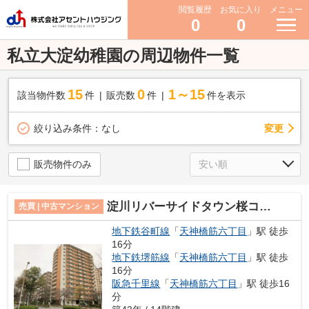
閲覧履歴
お気に入り
メニュー
0
0
私立大淀幼稚園の周辺物件一覧
15
0
1～15
該当物件数
件
販売数
件
件を表示
変更
絞り込み条件：
なし
販売物件のみ
淀川リバーサイドタウン桜コーポ
売買 | 中古マンション
地下鉄谷町線
「
天神橋筋六丁目
」駅 徒歩
16分
地下鉄堺筋線
「
天神橋筋六丁目
」駅 徒歩
16分
阪急千里線
「
天神橋筋六丁目
」駅 徒歩16
分