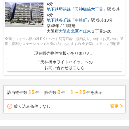
4分
地下鉄堺筋線
「
天神橋筋六丁目
」駅 徒歩
4分
地下鉄谷町線
「
中崎町
」駅 徒歩13分
築48年 / 11階建
大阪府
大阪市北区
本庄東
２丁目2-28
全面リフォーム済の2LDK！ペット飼育可能（規約あり）物件♪ お買い物に通
勤に便利なロケーションで単身の方にもおすすめ 全居室にエアコン用配管設
置済です♪ 【内覧希望随時受付中！お...
現在販売物件情報がありません。
「天神橋ホワイトハイツ」への
お問い合わせはこちら
15
0
1～15
該当物件数
件
販売数
件
件を表示
変更
絞り込み条件：
なし