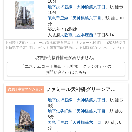
10分
地下鉄堺筋線
「
天神橋筋六丁目
」駅 徒歩
10分
阪急千里線
「
天神橋筋六丁目
」駅 徒歩10
分
築13年 / 12階建
大阪府
大阪市北区
本庄西
２丁目8-14
上層階！2面バルコニーの有る南東角部屋！ リフォーム後渡し！(2023年2月
上旬完了予定) 嬉しいペット飼育可能(規約による制限有)なマンションです♪
現在販売物件情報がありません。
「エステムコート梅田・天神橋Ⅱグラシオ」への
お問い合わせはこちら
ファミール天神橋グリーンアベニュー
売買 | 中古マンション
地下鉄堺筋線
「
天神橋筋六丁目
」駅 徒歩
8分
地下鉄谷町線
「
天神橋筋六丁目
」駅 徒歩
8分
阪急千里線
「
天神橋筋六丁目
」駅 徒歩8
分