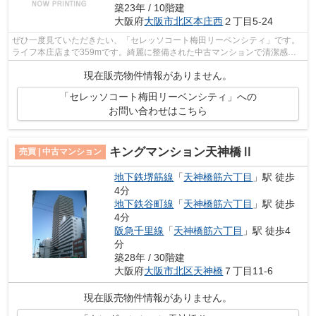
築23年 / 10階建
大阪府
大阪市北区
本庄西
２丁目5-24
ぜひ一度見ていただきたい、「セレッソコート梅田リーベンシティ」です。
ライフ本庄店まで359mです。綺麗に整備された中古マンションで清潔感を
感じます。駅から徒歩8分圏内の物件です...
現在販売物件情報がありません。
「セレッソコート梅田リーベンシティ」への
お問い合わせはこちら
キングマンション天神橋Ⅱ
売買 | 中古マンション
地下鉄堺筋線
「
天神橋筋六丁目
」駅 徒歩
4分
地下鉄谷町線
「
天神橋筋六丁目
」駅 徒歩
4分
阪急千里線
「
天神橋筋六丁目
」駅 徒歩4
分
築28年 / 30階建
大阪府
大阪市北区
天神橋
７丁目11-6
現在販売物件情報がありません。