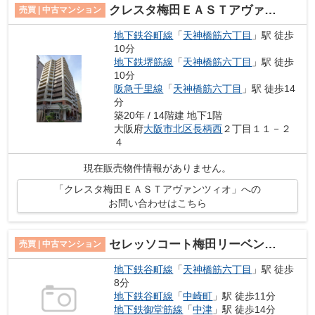
クレスタ梅田ＥＡＳＴアヴァンツィオ
売買 | 中古マンション
地下鉄谷町線
「
天神橋筋六丁目
」駅 徒歩
10分
地下鉄堺筋線
「
天神橋筋六丁目
」駅 徒歩
10分
阪急千里線
「
天神橋筋六丁目
」駅 徒歩14
分
築20年 / 14階建 地下1階
大阪府
大阪市北区
長柄西
２丁目１１－２
４
現在販売物件情報がありません。
「クレスタ梅田ＥＡＳＴアヴァンツィオ」への
お問い合わせはこちら
セレッソコート梅田リーベンシティ
売買 | 中古マンション
地下鉄谷町線
「
天神橋筋六丁目
」駅 徒歩
8分
地下鉄谷町線
「
中崎町
」駅 徒歩11分
地下鉄御堂筋線
「
中津
」駅 徒歩14分