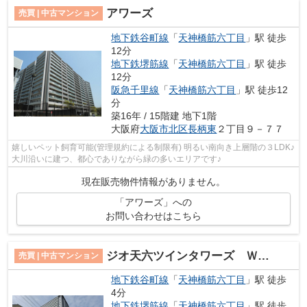
アワーズ
売買 | 中古マンション
地下鉄谷町線
「
天神橋筋六丁目
」駅 徒歩
12分
地下鉄堺筋線
「
天神橋筋六丁目
」駅 徒歩
12分
阪急千里線
「
天神橋筋六丁目
」駅 徒歩12
分
築16年 / 15階建 地下1階
大阪府
大阪市北区
長柄東
２丁目９－７７
嬉しいペット飼育可能(管理規約による制限有) 明るい南向き上層階の３LDK♪
大川沿いに建つ、都心でありながら緑の多いエリアです♪
現在販売物件情報がありません。
「アワーズ」への
お問い合わせはこちら
ジオ天六ツインタワーズ ＷＥＳＴ棟
売買 | 中古マンション
地下鉄谷町線
「
天神橋筋六丁目
」駅 徒歩
4分
地下鉄堺筋線
「
天神橋筋六丁目
」駅 徒歩