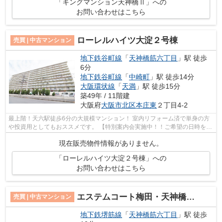
「キングマンション天神橋Ⅱ」への
お問い合わせはこちら
ローレルハイツ大淀２号棟
売買 | 中古マンション
地下鉄谷町線
「
天神橋筋六丁目
」駅 徒歩
6分
地下鉄谷町線
「
中崎町
」駅 徒歩14分
大阪環状線
「
天満
」駅 徒歩15分
築49年 / 11階建
大阪府
大阪市北区
本庄東
２丁目4-2
最上階！天六駅徒歩6分の大規模マンション！ 室内リフォーム済で単身の方
や投資用としてもおススメです。 【特別案内会実施中！！ご希望の日時をご
連絡ください！】
現在販売物件情報がありません。
「ローレルハイツ大淀２号棟」への
お問い合わせはこちら
エステムコート梅田・天神橋Ⅱグラシオ
売買 | 中古マンション
地下鉄堺筋線
「
天神橋筋六丁目
」駅 徒歩