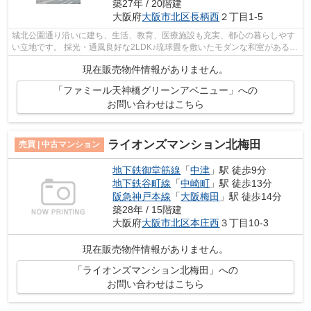
築27年 / 20階建
大阪府
大阪市北区
長柄西
２丁目1-5
城北公園通り沿いに建ち、生活、教育、医療施設も充実、都心の暮らしやす
い立地です。 採光・通風良好な2LDK♪琉球畳を敷いたモダンな和室があるお
部屋です♪ 【特別案内会実施中！！ご...
現在販売物件情報がありません。
「ファミール天神橋グリーンアベニュー」への
お問い合わせはこちら
ライオンズマンション北梅田
売買 | 中古マンション
地下鉄御堂筋線
「
中津
」駅 徒歩9分
地下鉄谷町線
「
中崎町
」駅 徒歩13分
阪急神戸本線
「
大阪梅田
」駅 徒歩14分
築28年 / 15階建
大阪府
大阪市北区
本庄西
３丁目10-3
現在販売物件情報がありません。
「ライオンズマンション北梅田」への
お問い合わせはこちら