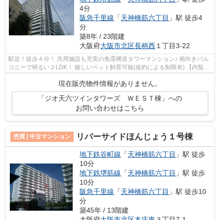
4分
阪急千里線
「
天神橋筋六丁目
」駅 徒歩4
分
築8年 / 23階建
大阪府
大阪市北区
長柄西
１丁目3-22
駅近！徒歩４分！ 共用施設も充実の免震構造タワーマンション♪ 南向きバル
コニーで明るい２LDK！ 嬉しいペット飼育可能(規約による制限有) 【内覧希
望随時受付中！お気軽にご連絡くだ...
現在販売物件情報がありません。
「ジオ天六ツインタワーズ ＷＥＳＴ棟」への
お問い合わせはこちら
リバーサイドほんじょう１号棟
売買 | 中古マンション
地下鉄谷町線
「
天神橋筋六丁目
」駅 徒歩
10分
地下鉄堺筋線
「
天神橋筋六丁目
」駅 徒歩
10分
阪急千里線
「
天神橋筋六丁目
」駅 徒歩10
分
築45年 / 13階建
大阪府
大阪市北区
本庄東
３丁目7-1