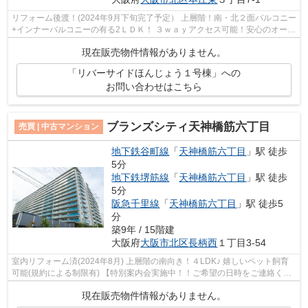
リフォーム後渡！(2024年9月下旬完了予定） 上層階！南・北２面バルコニー
+インナーバルコニーの有る2ＬＤＫ！ ３ｗａｙアクセス可能！安心のオート
ロック付マンションです。
現在販売物件情報がありません。
「リバーサイドほんじょう１号棟」への
お問い合わせはこちら
ブランズシティ天神橋筋六丁目
売買 | 中古マンション
地下鉄谷町線
「
天神橋筋六丁目
」駅 徒歩
5分
地下鉄堺筋線
「
天神橋筋六丁目
」駅 徒歩
5分
阪急千里線
「
天神橋筋六丁目
」駅 徒歩5
分
築9年 / 15階建
大阪府
大阪市北区
長柄西
１丁目3-54
室内リフォーム済(2024年8月) 上層階の南向き！４LDK♪ 嬉しいペット飼育
可能(規約による制限有) 【特別案内会実施中！！ご希望の日時をご連絡くだ
さい！】
現在販売物件情報がありません。