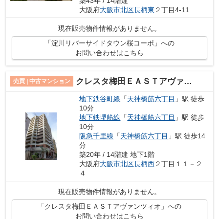
築43年 / 14階建
大阪府
大阪市北区
長柄東
２丁目4-11
現在販売物件情報がありません。
「淀川リバーサイドタウン桜コーポ」への
お問い合わせはこちら
クレスタ梅田ＥＡＳＴアヴァンツィオ
売買 | 中古マンション
地下鉄谷町線
「
天神橋筋六丁目
」駅 徒歩
10分
地下鉄堺筋線
「
天神橋筋六丁目
」駅 徒歩
10分
阪急千里線
「
天神橋筋六丁目
」駅 徒歩14
分
築20年 / 14階建 地下1階
大阪府
大阪市北区
長柄西
２丁目１１－２
４
現在販売物件情報がありません。
「クレスタ梅田ＥＡＳＴアヴァンツィオ」への
お問い合わせはこちら