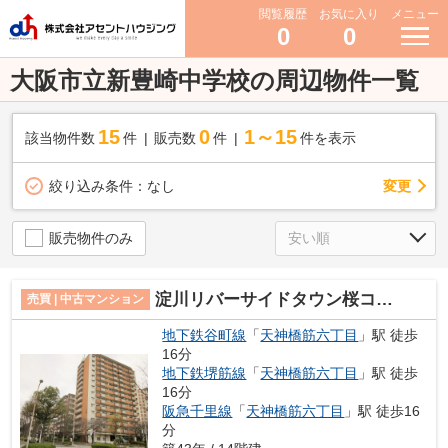
閲覧履歴
お気に入り
メニュー
0
0
大阪市立新豊崎中学校の周辺物件一覧
15
0
1～15
該当物件数
件
販売数
件
件を表示
変更
絞り込み条件：
なし
販売物件のみ
淀川リバーサイドタウン桜コーポ
売買 | 中古マンション
地下鉄谷町線
「
天神橋筋六丁目
」駅 徒歩
16分
地下鉄堺筋線
「
天神橋筋六丁目
」駅 徒歩
16分
阪急千里線
「
天神橋筋六丁目
」駅 徒歩16
分