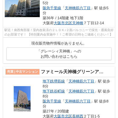
5分
阪急千里線
「
天神橋筋六丁目
」駅 徒歩5
分
築36年 / 14階建 地下1階
大阪府
大阪市北区
天神橋
７丁目12-14
駅近！南西角部屋！室内改装済の２ＬＤＫ♪２面バルコニーで採光・通風良好
のお部屋です！ 【特別案内会実施中！！ご希望の日時をご連絡ください！】
現在販売物件情報がありません。
「グレーシィ天神橋」への
お問い合わせはこちら
ファミール天神橋グリーンアベニュー
売買 | 中古マンション
地下鉄堺筋線
「
天神橋筋六丁目
」駅 徒歩
8分
地下鉄谷町線
「
天神橋筋六丁目
」駅 徒歩
8分
阪急千里線
「
天神橋筋六丁目
」駅 徒歩8
分
築27年 / 20階建
大阪府
大阪市北区
長柄西
２丁目1-5