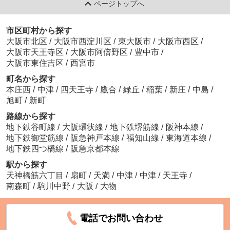
ページトップへ
市区町村から探す
大阪市北区
/
大阪市西淀川区
/
東大阪市
/
大阪市西区
/
大阪市天王寺区
/
大阪市阿倍野区
/
豊中市
/
大阪市東住吉区
/
西宮市
町名から探す
本庄西
/
中津
/
四天王寺
/
鷹合
/
緑丘
/
稲葉
/
新庄
/
中島
/
旭町
/
新町
路線から探す
地下鉄谷町線
/
大阪環状線
/
地下鉄堺筋線
/
阪神本線
/
地下鉄御堂筋線
/
阪急神戸本線
/
福知山線
/
東海道本線
/
地下鉄四つ橋線
/
阪急京都本線
駅から探す
天神橋筋六丁目
/
扇町
/
天満
/
中津
/
中津
/
天王寺
/
南森町
/
駒川中野
/
大阪
/
大物
電話でお問い合わせ