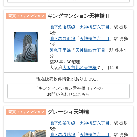
キングマンション天神橋Ⅱ
売買 | 中古マンション
地下鉄堺筋線
「
天神橋筋六丁目
」駅 徒歩
4分
地下鉄谷町線
「
天神橋筋六丁目
」駅 徒歩
4分
阪急千里線
「
天神橋筋六丁目
」駅 徒歩4
分
築28年 / 30階建
大阪府
大阪市北区
天神橋
７丁目11-6
現在販売物件情報がありません。
「キングマンション天神橋Ⅱ」への
お問い合わせはこちら
グレーシィ天神橋
売買 | 中古マンション
地下鉄谷町線
「
天神橋筋六丁目
」駅 徒歩
5分
地下鉄堺筋線
「
天神橋筋六丁目
」駅 徒歩