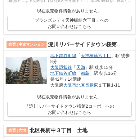
可能(規約による制限有) 【特別案内会実施中！！ご希望の日時をご連絡くだ
さい！】
現在販売物件情報がありません。
「ブランズシティ天神橋筋六丁目」への
お問い合わせはこちら
淀川リバーサイドタウン桜第2コーポ
売買 | 中古マンション
地下鉄谷町線
「
天神橋筋六丁目
」駅 徒歩
8分
大阪環状線
「
天満
」駅 徒歩13分
地下鉄谷町線
「
都島
」駅 徒歩15分
築42年 / 14階建
大阪府
大阪市北区
長柄東
１丁目1-11
現在販売物件情報がありません。
「淀川リバーサイドタウン桜第2コーポ」への
お問い合わせはこちら
北区長柄中３丁目 土地
売買 | 売地