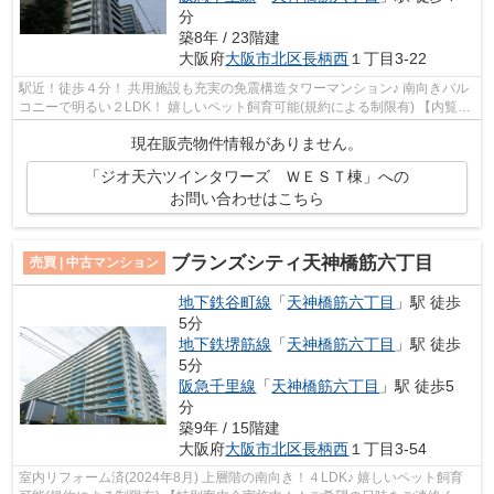
分
築8年 / 23階建
大阪府
大阪市北区
長柄西
１丁目3-22
駅近！徒歩４分！ 共用施設も充実の免震構造タワーマンション♪ 南向きバル
コニーで明るい２LDK！ 嬉しいペット飼育可能(規約による制限有) 【内覧希
望随時受付中！お気軽にご連絡くだ...
現在販売物件情報がありません。
「ジオ天六ツインタワーズ ＷＥＳＴ棟」への
お問い合わせはこちら
ブランズシティ天神橋筋六丁目
売買 | 中古マンション
地下鉄谷町線
「
天神橋筋六丁目
」駅 徒歩
5分
地下鉄堺筋線
「
天神橋筋六丁目
」駅 徒歩
5分
阪急千里線
「
天神橋筋六丁目
」駅 徒歩5
分
築9年 / 15階建
大阪府
大阪市北区
長柄西
１丁目3-54
室内リフォーム済(2024年8月) 上層階の南向き！４LDK♪ 嬉しいペット飼育