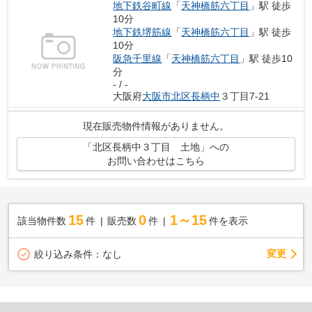
地下鉄谷町線
「
天神橋筋六丁目
」駅 徒歩
10分
地下鉄堺筋線
「
天神橋筋六丁目
」駅 徒歩
10分
阪急千里線
「
天神橋筋六丁目
」駅 徒歩10
分
- / -
大阪府
大阪市北区
長柄中
３丁目7-21
現在販売物件情報がありません。
「北区長柄中３丁目 土地」への
お問い合わせはこちら
15
0
1～15
該当物件数
件
販売数
件
件を表示
変更
絞り込み条件：
なし