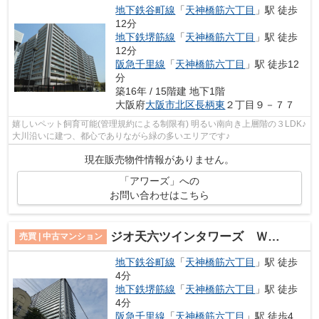
地下鉄谷町線
「
天神橋筋六丁目
」駅 徒歩
12分
地下鉄堺筋線
「
天神橋筋六丁目
」駅 徒歩
12分
阪急千里線
「
天神橋筋六丁目
」駅 徒歩12
分
築16年 / 15階建 地下1階
大阪府
大阪市北区
長柄東
２丁目９－７７
嬉しいペット飼育可能(管理規約による制限有) 明るい南向き上層階の３LDK♪
大川沿いに建つ、都心でありながら緑の多いエリアです♪
現在販売物件情報がありません。
「アワーズ」への
お問い合わせはこちら
ジオ天六ツインタワーズ ＷＥＳＴ棟
売買 | 中古マンション
地下鉄谷町線
「
天神橋筋六丁目
」駅 徒歩
4分
地下鉄堺筋線
「
天神橋筋六丁目
」駅 徒歩
4分
阪急千里線
「
天神橋筋六丁目
」駅 徒歩4