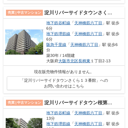
淀川リバーサイドタウンさくら１３番館
売買 | 中古マンション
地下鉄谷町線
「
天神橋筋六丁目
」駅 徒歩
6分
地下鉄堺筋線
「
天神橋筋六丁目
」駅 徒歩
6分
阪急千里線
「
天神橋筋六丁目
」駅 徒歩6
分
築30年 / 14階建
大阪府
大阪市北区
長柄東
１丁目2-13
現在販売物件情報がありません。
「淀川リバーサイドタウンさくら１３番館」への
お問い合わせはこちら
淀川リバーサイドタウン桜第３コーポ
売買 | 中古マンション
地下鉄谷町線
「
天神橋筋六丁目
」駅 徒歩
13分
地下鉄堺筋線
「
天神橋筋六丁目
」駅 徒歩