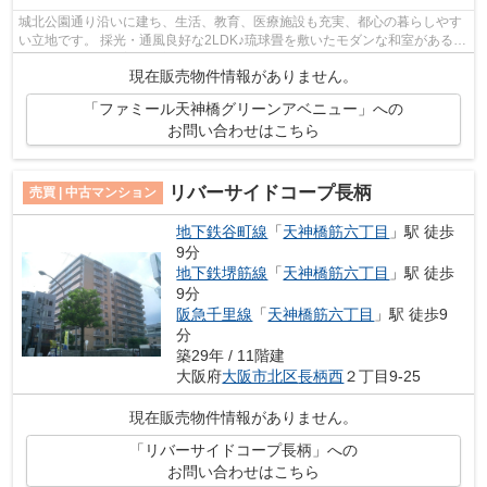
城北公園通り沿いに建ち、生活、教育、医療施設も充実、都心の暮らしやす
い立地です。 採光・通風良好な2LDK♪琉球畳を敷いたモダンな和室があるお
部屋です♪ 【特別案内会実施中！！ご...
現在販売物件情報がありません。
「ファミール天神橋グリーンアベニュー」への
お問い合わせはこちら
リバーサイドコープ長柄
売買 | 中古マンション
地下鉄谷町線
「
天神橋筋六丁目
」駅 徒歩
9分
地下鉄堺筋線
「
天神橋筋六丁目
」駅 徒歩
9分
阪急千里線
「
天神橋筋六丁目
」駅 徒歩9
分
築29年 / 11階建
大阪府
大阪市北区
長柄西
２丁目9-25
現在販売物件情報がありません。
「リバーサイドコープ長柄」への
お問い合わせはこちら