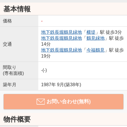
基本情報
価格
-
地下鉄長堀鶴見緑地
「
横堤
」駅 徒歩3分
地下鉄長堀鶴見緑地
「
鶴見緑地
」駅 徒歩
交通
14分
地下鉄長堀鶴見緑地
「
今福鶴見
」駅 徒歩
19分
間取り
-(-)
(専有面積)
築年月
1987年 9月(築38年)
お問い合わせ(無料)
物件概要