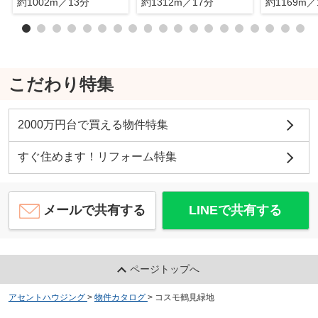
約1002m／13分
約1312m／17分
約1169m／
こだわり特集
2000万円台で買える物件特集
すぐ住めます！リフォーム特集
メールで共有する
LINEで共有する
ページトップへ
アセントハウジング
>
物件カタログ
>
コスモ鶴見緑地