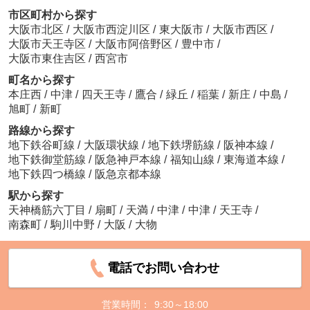
市区町村から探す
大阪市北区
/
大阪市西淀川区
/
東大阪市
/
大阪市西区
/
大阪市天王寺区
/
大阪市阿倍野区
/
豊中市
/
大阪市東住吉区
/
西宮市
町名から探す
本庄西
/
中津
/
四天王寺
/
鷹合
/
緑丘
/
稲葉
/
新庄
/
中島
/
旭町
/
新町
路線から探す
地下鉄谷町線
/
大阪環状線
/
地下鉄堺筋線
/
阪神本線
/
地下鉄御堂筋線
/
阪急神戸本線
/
福知山線
/
東海道本線
/
地下鉄四つ橋線
/
阪急京都本線
駅から探す
天神橋筋六丁目
/
扇町
/
天満
/
中津
/
中津
/
天王寺
/
南森町
/
駒川中野
/
大阪
/
大物
電話でお問い合わせ
営業時間：
9:30～18:00