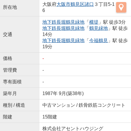
大阪府
大阪市鶴見区
諸口
３丁目5-1
所在地
6
地下鉄長堀鶴見緑地
「
横堤
」駅 徒歩3分
地下鉄長堀鶴見緑地
「
鶴見緑地
」駅 徒歩
交通
14分
地下鉄長堀鶴見緑地
「
今福鶴見
」駅 徒歩
19分
価格
-
管理費
-
専有面積
-
築年月
1987年 9月(築38年)
種別 / 構造
中古マンション / 鉄骨鉄筋コンクリート
階建
15階建
株式会社アセントハウジング