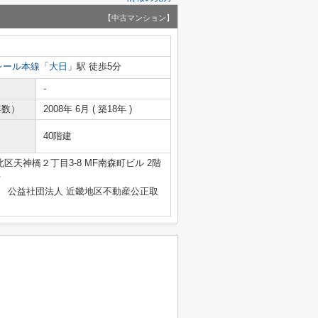
【中古マンション】
レール本線
「
大日
」駅 徒歩5分
-
年数）
2008年 6月 ( 築18年 )
40階建
区天神橋２丁目3-8 MF南森町ビル 2階
号
、 公益社団法人 近畿地区不動産公正取