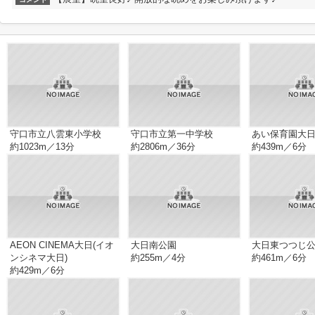
守口市立八雲東小学校
守口市立第一中学校
あい保育園大
約1023m／13分
約2806m／36分
約439m／6分
AEON CINEMA大日(イオ
大日南公園
大日東つつじ
ンシネマ大日)
約255m／4分
約461m／6分
約429m／6分