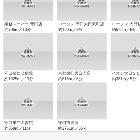
業務スーパー 守口店
ローソン 守口大日東町店
ローソン 大日
約796m／10分
約130m／2分
約573m／8分
守口敬仁会病院
京都銀行大日支店
イオン大日Ｓ
約1025m／13分
約618m／8分
約381m／5分
守口市立図書館
守口市役所
約859m／11分
約2761m／35分