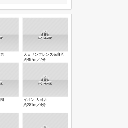
日東
大日サンフレンズ保育園
約487m／7分
公園
イオン 大日店
約281m／4分