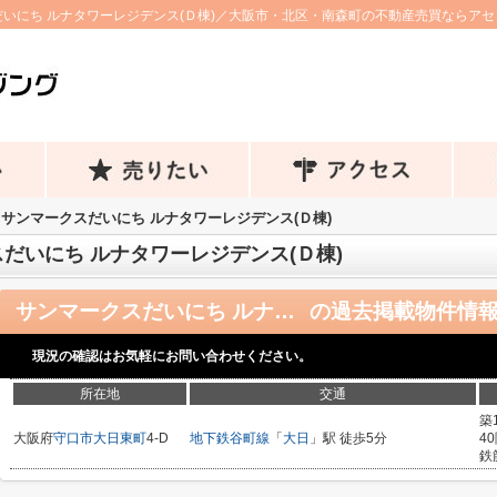
いにち ルナタワーレジデンス(Ｄ棟)／大阪市・北区・南森町の不動産売買ならア
サンマークスだいにち ルナタワーレジデンス(Ｄ棟)
だいにち ルナタワーレジデンス(Ｄ棟)
サンマークスだいにち ルナタワーレジデンス(Ｄ棟)
の過去掲載物件情
現況の確認はお気軽にお問い合わせください。
所在地
交通
築
大阪府
守口市
大日東町
4-D
地下鉄谷町線
「
大日
」駅 徒歩5分
4
鉄