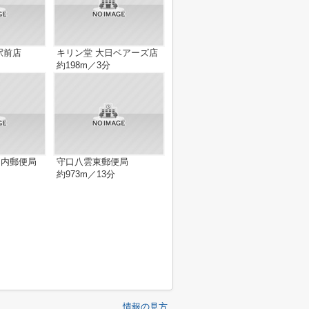
駅前店
キリン堂 大日ベアーズ店
約198m／3分
Ｃ内郵便局
守口八雲東郵便局
約973m／13分
情報の見方