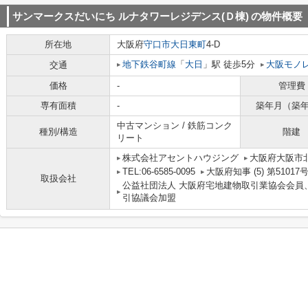
サンマークスだいにち ルナタワーレジデンス(Ｄ棟)
の物件概要
所在地
大阪府
守口市
大日東町
4-D
地下鉄谷町線
「
大日
」駅 徒歩5分
大阪モノ
交通
価格
-
管理費
専有面積
-
築年月（築
中古マンション / 鉄筋コンク
種別/構造
階建
リート
株式会社アセントハウジング
大阪府大阪市北
TEL:06-6585-0095
大阪府知事 (5) 第51017
取扱会社
公益社団法人 大阪府宅地建物取引業協会会員
引協議会加盟