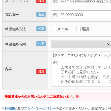
メールアドレス
必須
電話番号
任意
メール
電話
希望連絡方法
任意
希望連絡時間
任意
【サンマークスだいにち ルナタワーレジ
内容
必須
※業者様からのお問い合わせはご遠慮願います。※
※
利用規約
及び
プライバシーポリシー
を必ずお読みください。左記内容に同