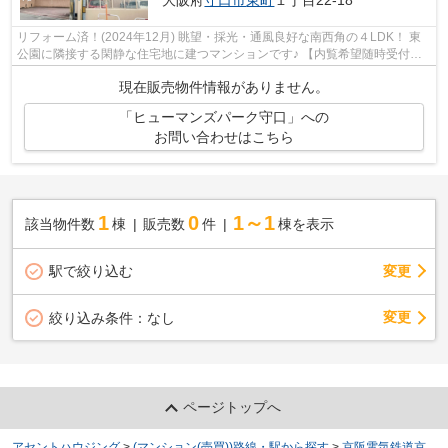
大阪府
守口市
東町
１丁目22-18
リフォーム済！(2024年12月) 眺望・採光・通風良好な南西角の４LDK！ 東
公園に隣接する閑静な住宅地に建つマンションです♪ 【内覧希望随時受付
中！お気軽にご連絡ください♪】
現在販売物件情報がありません。
「ヒューマンズパーク守口」への
お問い合わせはこちら
1
0
1～1
該当物件数
棟
販売数
件
棟を表示
駅で絞り込む
変更
変更
絞り込み条件：
なし
ページトップへ
アセントハウジング
>
(マンション(売買))路線・駅から探す
>
京阪電気鉄道京