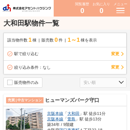
閲覧履歴
お気に入り
メニュー
0
0
大和田駅物件一覧
1
0
1～1
該当物件数
棟
販売数
件
棟を表示
駅で絞り込む
変更
変更
絞り込み条件：
なし
販売物件のみ
ヒューマンズパーク守口
売買 | 中古マンション
京阪本線
「
大和田
」駅 徒歩11分
京阪本線
「
萱島
」駅 徒歩13分
築34年 / 9階建