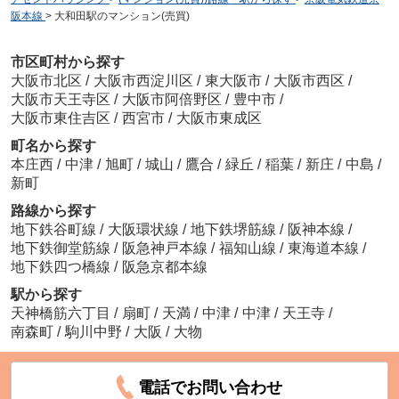
阪本線
>
大和田駅のマンション(売買)
市区町村から探す
大阪市北区
/
大阪市西淀川区
/
東大阪市
/
大阪市西区
/
大阪市天王寺区
/
大阪市阿倍野区
/
豊中市
/
大阪市東住吉区
/
西宮市
/
大阪市東成区
町名から探す
本庄西
/
中津
/
旭町
/
城山
/
鷹合
/
緑丘
/
稲葉
/
新庄
/
中島
/
新町
路線から探す
地下鉄谷町線
/
大阪環状線
/
地下鉄堺筋線
/
阪神本線
/
地下鉄御堂筋線
/
阪急神戸本線
/
福知山線
/
東海道本線
/
地下鉄四つ橋線
/
阪急京都本線
駅から探す
天神橋筋六丁目
/
扇町
/
天満
/
中津
/
中津
/
天王寺
/
南森町
/
駒川中野
/
大阪
/
大物
電話でお問い合わせ