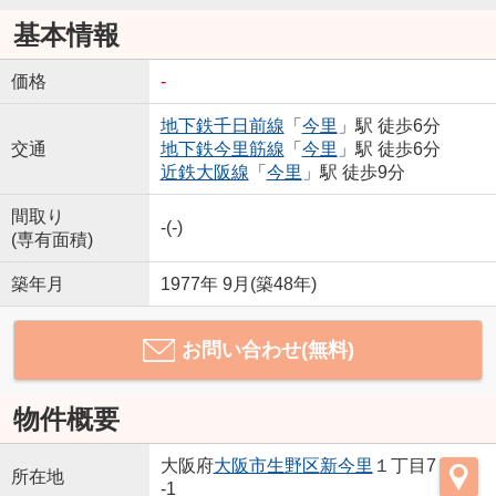
基本情報
価格
-
地下鉄千日前線
「
今里
」駅 徒歩6分
交通
地下鉄今里筋線
「
今里
」駅 徒歩6分
近鉄大阪線
「
今里
」駅 徒歩9分
間取り
-(-)
(専有面積)
築年月
1977年 9月(築48年)
お問い合わせ(無料)
物件概要
大阪府
大阪市生野区
新今里
１丁目7
所在地
-1