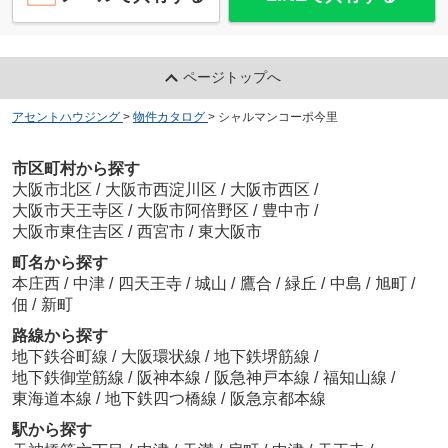
ページトップへ
アセントハウジング
>
物件カタログ
>
シャルマンコーポ今里
市区町村から探す
大阪市北区
/
大阪市西淀川区
/
大阪市西区
/
大阪市天王寺区
/
大阪市阿倍野区
/
豊中市
/
大阪市東住吉区
/
西宮市
/
東大阪市
町名から探す
本庄西
/
中津
/
四天王寺
/
城山
/
鷹合
/
緑丘
/
中島
/
旭町
/
佃
/
新町
路線から探す
地下鉄谷町線
/
大阪環状線
/
地下鉄堺筋線
/
地下鉄御堂筋線
/
阪神本線
/
阪急神戸本線
/
福知山線
/
東海道本線
/
地下鉄四つ橋線
/
阪急京都本線
駅から探す