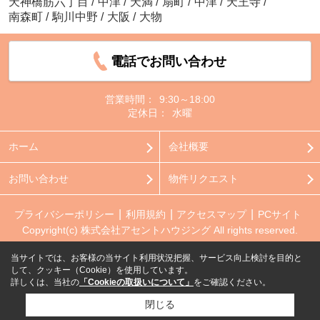
天神橋筋六丁目
/
中津
/
天満
/
扇町
/
中津
/
天王寺
/
南森町
/
駒川中野
/
大阪
/
大物
電話でお問い合わせ
営業時間：
9:30～18:00
定休日：
水曜
ホーム
会社概要
お問い合わせ
物件リクエスト
プライバシーポリシー
利用規約
アクセスマップ
PCサイト
Copyright(c) 株式会社アセントハウジング All rights reserved.
当サイトでは、お客様の当サイト利用状況把握、サービス向上検討を目的と
して、クッキー（Cookie）を使用しています。
詳しくは、当社の
「Cookieの取扱いについて」
をご確認ください。
閉じる