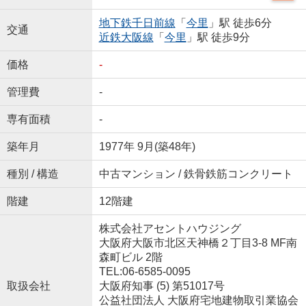
地下鉄千日前線
「
今里
」駅 徒歩6分
交通
近鉄大阪線
「
今里
」駅 徒歩9分
価格
-
管理費
-
専有面積
-
築年月
1977年 9月(築48年)
種別 / 構造
中古マンション / 鉄骨鉄筋コンクリート
階建
12階建
株式会社アセントハウジング
大阪府大阪市北区天神橋２丁目3-8 MF南
森町ビル 2階
TEL:06-6585-0095
取扱会社
大阪府知事 (5) 第51017号
公益社団法人 大阪府宅地建物取引業協会