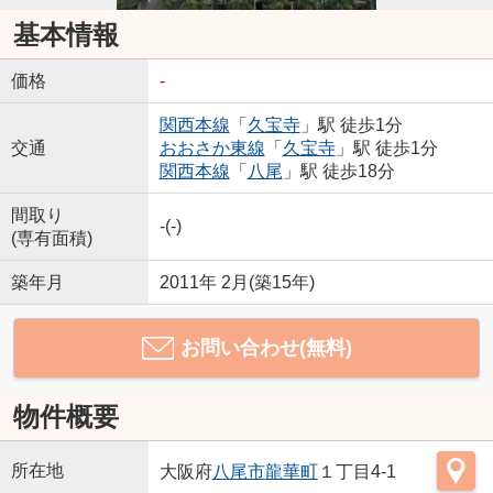
基本情報
価格
-
関西本線
「
久宝寺
」駅 徒歩1分
交通
おおさか東線
「
久宝寺
」駅 徒歩1分
関西本線
「
八尾
」駅 徒歩18分
間取り
-(-)
(専有面積)
築年月
2011年 2月(築15年)
お問い合わせ(無料)
物件概要
所在地
大阪府
八尾市
龍華町
１丁目4-1