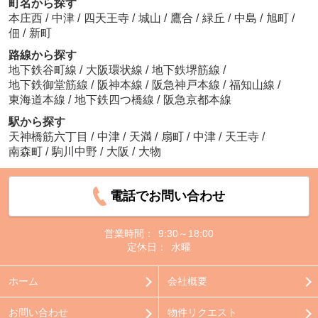
町名から探す
本庄西
/
中津
/
四天王寺
/
城山
/
鷹合
/
緑丘
/
中島
/
旭町
/
佃
/
新町
路線から探す
地下鉄谷町線
/
大阪環状線
/
地下鉄堺筋線
/
地下鉄御堂筋線
/
阪神本線
/
阪急神戸本線
/
福知山線
/
東海道本線
/
地下鉄四つ橋線
/
阪急京都本線
駅から探す
天神橋筋六丁目
/
中津
/
天満
/
扇町
/
中津
/
天王寺
/
南森町
/
駒川中野
/
大阪
/
大物
電話でお問い合わせ
営業時間：
9:30～18:00
定休日：
水曜
ホーム
会社概要
お問い合わせ
物件リクエスト