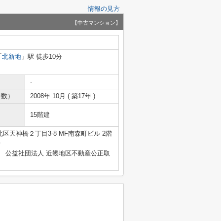
情報の見方
【中古マンション】
「
北新地
」駅 徒歩10分
-
年数）
2008年 10月 ( 築17年 )
15階建
区天神橋２丁目3-8 MF南森町ビル 2階
号
、 公益社団法人 近畿地区不動産公正取