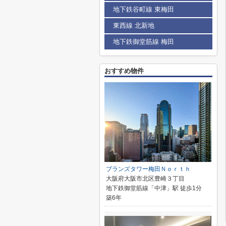
地下鉄谷町線 東梅田
東西線 北新地
地下鉄御堂筋線 梅田
おすすめ物件
ブランズタワー梅田Ｎｏｒｔｈ
大阪府大阪市北区豊崎３丁目
地下鉄御堂筋線「中津」駅 徒歩1分
築6年