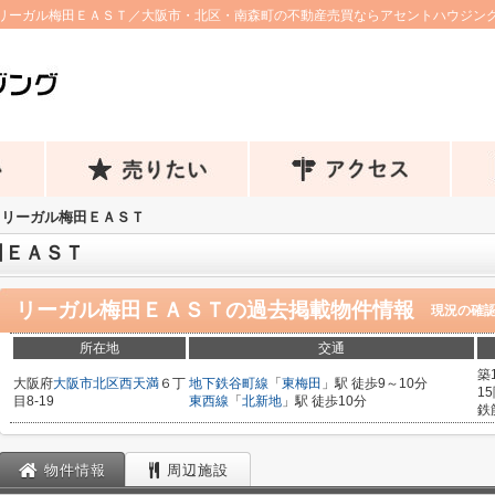
リーガル梅田ＥＡＳＴ／大阪市・北区・南森町の不動産売買ならアセントハウジン
リーガル梅田ＥＡＳＴ
田ＥＡＳＴ
リーガル梅田ＥＡＳＴ
の過去掲載物件情報
現況の確
所在地
交通
築
大阪府
大阪市北区
西天満
６丁
地下鉄谷町線
「
東梅田
」駅 徒歩9～10分
1
目8-19
東西線
「
北新地
」駅 徒歩10分
鉄
物件情報
周辺施設