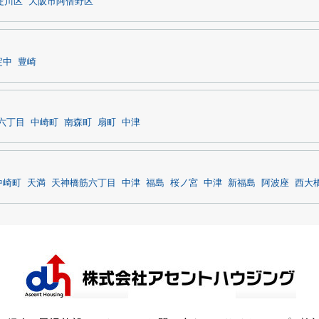
淀川区
大阪市阿倍野区
淀中
豊崎
六丁目
中崎町
南森町
扇町
中津
中崎町
天満
天神橋筋六丁目
中津
福島
桜ノ宮
中津
新福島
阿波座
西大