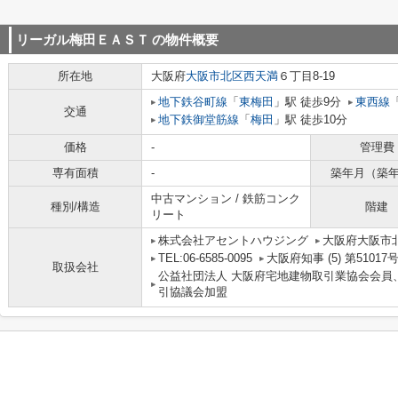
リーガル梅田ＥＡＳＴ
の物件概要
所在地
大阪府
大阪市北区
西天満
６丁目8-19
地下鉄谷町線
「
東梅田
」駅 徒歩9分
東西線
交通
地下鉄御堂筋線
「
梅田
」駅 徒歩10分
価格
-
管理費
専有面積
-
築年月（築
中古マンション / 鉄筋コンク
種別/構造
階建
リート
株式会社アセントハウジング
大阪府大阪市北
TEL:06-6585-0095
大阪府知事 (5) 第51017
取扱会社
公益社団法人 大阪府宅地建物取引業協会会員
引協議会加盟