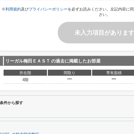
※
利用規約
及び
プライバシーポリシー
を必ずお読みください。左記内容に同
さい。
未入力項目がありま
リーガル梅田ＥＡＳＴ
の過去に掲載したお部屋
所在階
間取り
専有面積
4階
***
***
条件から探す