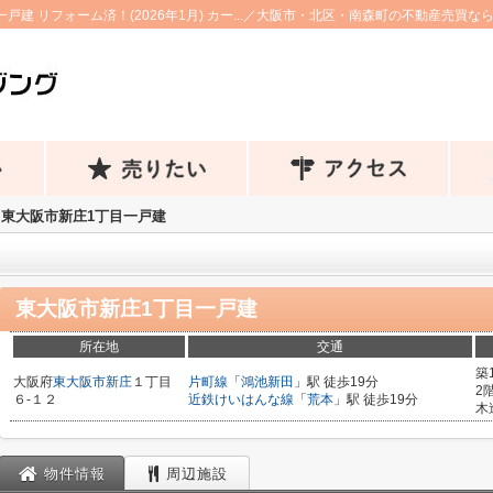
戸建 リフォーム済！(2026年1月) カー...／大阪市・北区・南森町の不動産売買
東大阪市新庄1丁目一戸建
東大阪市新庄1丁目一戸建
所在地
交通
築
大阪府
東大阪市
新庄
１丁目
片町線
「
鴻池新田
」駅 徒歩19分
2
６-１２
近鉄けいはんな線
「
荒本
」駅 徒歩19分
木
物件情報
周辺施設