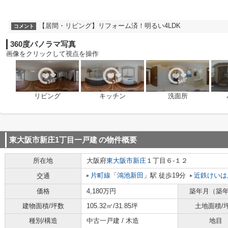
【居間・リビング】リフォーム済！明るい4LDK
コメント
360度パノラマ写真
画像をクリックして視点を操作
リビング
キッチン
洗面所
東大阪市新庄1丁目一戸建
の物件概要
所在地
大阪府
東大阪市
新庄
１丁目６-１２
片町線
「
鴻池新田
」駅 徒歩19分
近鉄けいは
交通
価格
4,180万円
築年月（築
建物面積/坪数
105.32㎡/31.85坪
土地面積/
種別/構造
中古一戸建 / 木造
地目