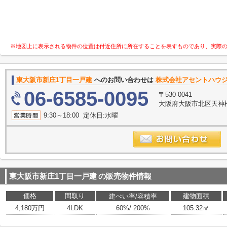
※地図上に表示される物件の位置は付近住所に所在することを表すものであり、実際
東大阪市新庄1丁目一戸建
へのお問い合わせは
株式会社アセントハウ
06-6585-0095
〒530-0041
大阪府大阪市北区天神橋２
9:30～18:00 定休日:水曜
東大阪市新庄1丁目一戸建
の販売物件情報
価格
間取り
建物面積
建ぺい率/容積率
4,180万円
4LDK
60%/ 200%
105.32㎡