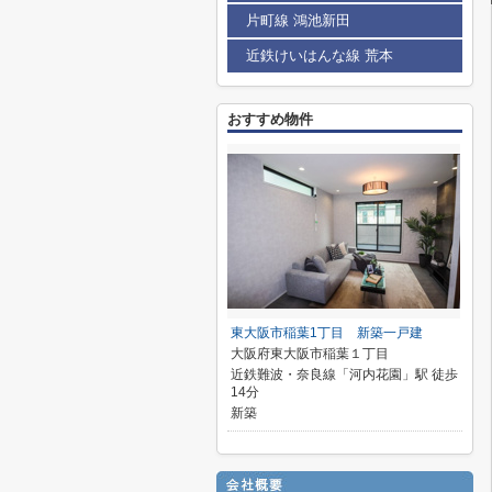
片町線 鴻池新田
近鉄けいはんな線 荒本
おすすめ物件
東大阪市稲葉1丁目 新築一戸建
大阪府東大阪市稲葉１丁目
近鉄難波・奈良線「河内花園」駅 徒歩
14分
新築