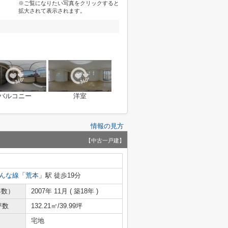
※ご覧になりたい写真をクリックすると
拡大されて表示されます。
バルコニー
洋室
情報の見方
【中古一戸建】
んな線
「
荒本
」駅 徒歩19分
年数）
2007年 11月 ( 築18年 )
坪数
132.21㎡/39.99坪
宅地