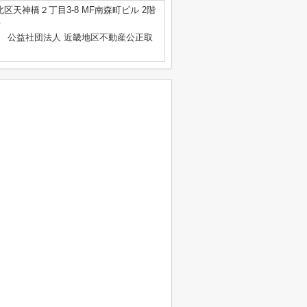
区天神橋２丁目3-8 MF南森町ビル 2階
号
、 公益社団法人 近畿地区不動産公正取