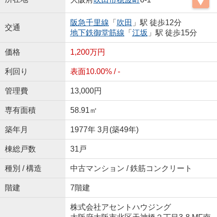
阪急千里線
「
吹田
」駅 徒歩12分
交通
地下鉄御堂筋線
「
江坂
」駅 徒歩15分
価格
1,200万円
利回り
表面10.00% / -
管理費
13,000円
専有面積
58.91㎡
築年月
1977年 3月(築49年)
棟総戸数
31戸
種別 / 構造
中古マンション / 鉄筋コンクリート
階建
7階建
株式会社アセントハウジング