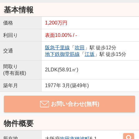
基本情報
価格
1,200万円
利回り
表面10.00% / -
阪急千里線
「
吹田
」駅 徒歩12分
交通
地下鉄御堂筋線
「
江坂
」駅 徒歩15分
間取り
2LDK(58.91㎡)
(専有面積)
築年月
1977年 3月(築49年)
お問い合わせ(無料)
物件概要
所在地
大阪府
吹田市
穂波町
6-1