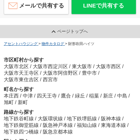
メールで共有する
LINEで共有する
ページトップへ
アセントハウジング
>
物件カタログ
>
財形吹田ハイツ
市区町村から探す
大阪市北区
/
大阪市西淀川区
/
東大阪市
/
大阪市西区
/
大阪市天王寺区
/
大阪市阿倍野区
/
豊中市
/
大阪市東住吉区
/
西宮市
町名から探す
本庄西
/
中津
/
四天王寺
/
鷹合
/
緑丘
/
稲葉
/
新庄
/
中島
/
旭町
/
新町
路線から探す
地下鉄谷町線
/
大阪環状線
/
地下鉄堺筋線
/
阪神本線
/
地下鉄御堂筋線
/
阪急神戸本線
/
福知山線
/
東海道本線
/
地下鉄四つ橋線
/
阪急京都本線