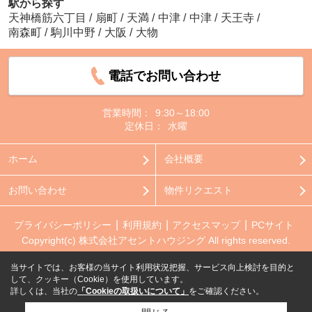
駅から探す
天神橋筋六丁目
/
扇町
/
天満
/
中津
/
中津
/
天王寺
/
南森町
/
駒川中野
/
大阪
/
大物
電話でお問い合わせ
営業時間：
9:30～18:00
定休日：
水曜
ホーム
会社概要
お問い合わせ
物件リクエスト
プライバシーポリシー
利用規約
アクセスマップ
PCサイト
Copyright(c) 株式会社アセントハウジング All rights reserved.
当サイトでは、お客様の当サイト利用状況把握、サービス向上検討を目的と
して、クッキー（Cookie）を使用しています。
詳しくは、当社の
「Cookieの取扱いについて」
をご確認ください。