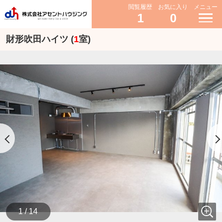
閲覧履歴
お気に入り
メニュー
1
0
財形吹田ハイツ (
1
室)
1 / 14