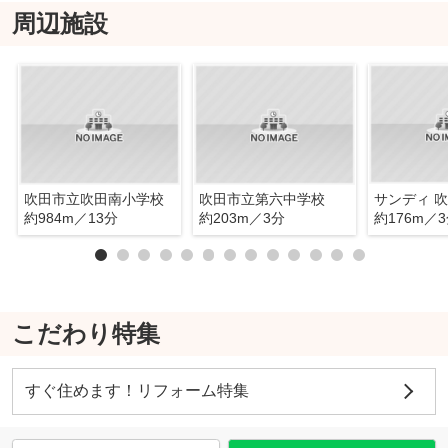
周辺施設
吹田市立吹田南小学校
吹田市立第六中学校
サンディ 
約984m／13分
約203m／3分
約176m／
こだわり特集
すぐ住めます！リフォーム特集