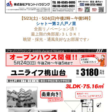
【5/23(土)・5/24(日)午後2時～午後5時】
シャトー第２八戸ノ里
全面リノベーション済！
最上階の角部屋♪３ＬＤＫ！
眺望・採光・通風良好なお部屋です♪