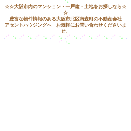
゜
･
。
☆☆大阪市内のマンション・一戸建・土地をお探しなら☆
☆
豊富な物件情報のある大阪市北区南森町の不動産会社
アセントハウジングへ お気軽にお問い合わせくださいま
せ。
.
･
゜
･
。
.
･
゜
･
。
.
･
゜
･
。
.
･
゜
･
。
.
･
゜
･
。
.
･
゜
･
。
.
･
゜
･
。
.
･
゜
･
。
.
･
゜
･
。