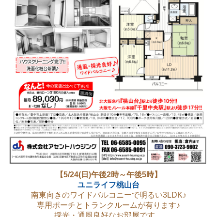
【5/24(日)午後2時～午後5時】
ユニライフ桃山台
南
東向きのワイドバルコニーで明るい3LDK♪
専用ポーチとトランクルームが有ります♪
採光・通風良好なお部屋です。