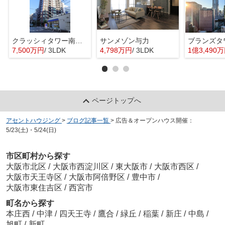
クラッシィタワー南船場
サンメゾン与力
7,500万円
/ 3LDK
4,798万円
/ 3LDK
1億3,490
ページトップへ
アセントハウジング
>
ブログ記事一覧
>
広告＆オープンハウス開催：
5/23(土)・5/24(日)
市区町村から探す
大阪市北区
/
大阪市西淀川区
/
東大阪市
/
大阪市西区
/
大阪市天王寺区
/
大阪市阿倍野区
/
豊中市
/
大阪市東住吉区
/
西宮市
町名から探す
本庄西
/
中津
/
四天王寺
/
鷹合
/
緑丘
/
稲葉
/
新庄
/
中島
/
旭町
/
新町