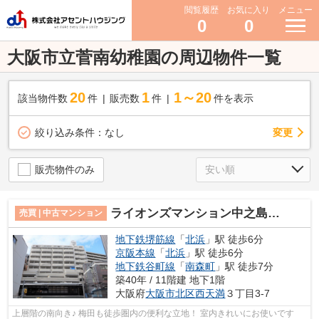
閲覧履歴
お気に入り
メニュー
0
0
大阪市立菅南幼稚園の周辺物件一覧
20
1
1～20
該当物件数
件
販売数
件
件を表示
変更
絞り込み条件：
なし
販売物件のみ
ライオンズマンション中之島公園北
売買 | 中古マンション
地下鉄堺筋線
「
北浜
」駅 徒歩6分
京阪本線
「
北浜
」駅 徒歩6分
地下鉄谷町線
「
南森町
」駅 徒歩7分
築40年 / 11階建 地下1階
大阪府
大阪市北区
西天満
３丁目3-7
上層階の南向き♪ 梅田も徒歩圏内の便利な立地！ 室内きれいにお使いです