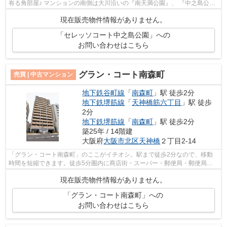
有る角部屋♪ マンションの南側は大川沿いの『南天満公園』、 『中之島公
園』も歩いてすぐ、都心ですが緑豊か...
現在販売物件情報がありません。
「セレッソコート中之島公園」への
お問い合わせはこちら
グラン・コート南森町
売買 | 中古マンション
地下鉄谷町線
「
南森町
」駅 徒歩2分
地下鉄堺筋線
「
天神橋筋六丁目
」駅 徒歩
2分
地下鉄堺筋線
「
南森町
」駅 徒歩2分
築25年 / 14階建
大阪府
大阪市北区
天神橋
２丁目2-14
「グラン・コート南森町」のここがイチオシ。駅まで徒歩2分なので、移動
時間を短縮できます。徒歩5分圏内に商店街・スーパー・郵便局・郵便局等
がそろう便利な立地。不動産のことなら...
現在販売物件情報がありません。
「グラン・コート南森町」への
お問い合わせはこちら