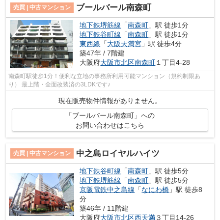
ブールバール南森町
売買 | 中古マンション
地下鉄堺筋線
「
南森町
」駅 徒歩1分
地下鉄谷町線
「
南森町
」駅 徒歩1分
東西線
「
大阪天満宮
」駅 徒歩4分
築47年 / 7階建
大阪府
大阪市北区
南森町
１丁目4-28
南森町駅徒歩1分！便利な立地の事務所利用可能マンション（規約制限あ
り） 最上階・全面改装済の3LDKです♪
現在販売物件情報がありません。
「ブールバール南森町」への
お問い合わせはこちら
中之島ロイヤルハイツ
売買 | 中古マンション
地下鉄谷町線
「
南森町
」駅 徒歩5分
地下鉄堺筋線
「
南森町
」駅 徒歩5分
京阪電鉄中之島線
「
なにわ橋
」駅 徒歩8
分
築46年 / 11階建
大阪府
大阪市北区
西天満
３丁目14-26