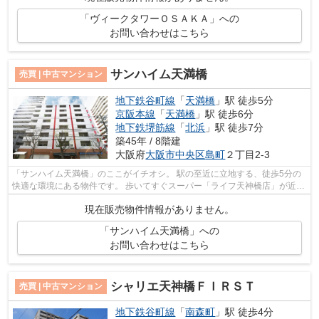
「ヴィークタワーＯＳＡＫＡ」への
お問い合わせはこちら
サンハイム天満橋
売買 | 中古マンション
地下鉄谷町線
「
天満橋
」駅 徒歩5分
京阪本線
「
天満橋
」駅 徒歩6分
地下鉄堺筋線
「
北浜
」駅 徒歩7分
築45年 / 8階建
大阪府
大阪市中央区
島町
２丁目2-3
「サンハイム天満橋」のここがイチオシ。 駅の至近に立地する、徒歩5分の
快適な環境にある物件です。 歩いてすぐスーパー「ライフ天神橋店」が近い
(172m)のもポイント ちょっとした買...
現在販売物件情報がありません。
「サンハイム天満橋」への
お問い合わせはこちら
シャリエ天神橋ＦＩＲＳＴ
売買 | 中古マンション
地下鉄谷町線
「
南森町
」駅 徒歩4分