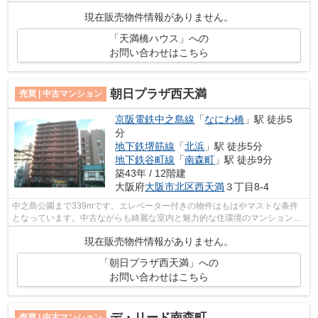
現在販売物件情報がありません。
「天満橋ハウス」への
お問い合わせはこちら
朝日プラザ西天満
売買 | 中古マンション
京阪電鉄中之島線
「
なにわ橋
」駅 徒歩5
分
地下鉄堺筋線
「
北浜
」駅 徒歩5分
地下鉄谷町線
「
南森町
」駅 徒歩9分
築43年 / 12階建
大阪府
大阪市北区
西天満
３丁目8-4
中之島公園まで339mです。エレベーター付きの物件はもはやマストな条件
となっています。中古ながらも綺麗な室内と魅力的な住環境のマンションで
す。駅から物件まで徒歩4分です。大阪市...
現在販売物件情報がありません。
「朝日プラザ西天満」への
お問い合わせはこちら
デ・リード南森町
売買 | 中古マンション