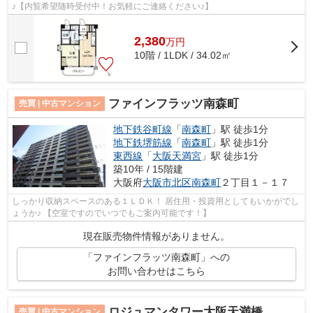
♪【内覧希望随時受付中！お気軽にご連絡ください♪】
2,380
万
円
10階 / 1LDK / 34.02㎡
ファインフラッツ南森町
売買 | 中古マンション
地下鉄谷町線
「
南森町
」駅 徒歩1分
地下鉄堺筋線
「
南森町
」駅 徒歩1分
東西線
「
大阪天満宮
」駅 徒歩1分
築10年 / 15階建
大阪府
大阪市北区
南森町
２丁目１－１７
しっかり収納スペースのある１ＬＤＫ！ 居住用・投資用としてもいかがでし
ょうか♪ 【空室ですのでいつでもご案内可能です！】
現在販売物件情報がありません。
「ファインフラッツ南森町」への
お問い合わせはこちら
ロジュマンタワー大阪天満橋
売買 | 中古マンション