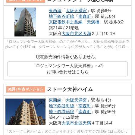
東西線
「
大阪天満宮
」駅 徒歩6分
地下鉄谷町線
「
南森町
」駅 徒歩8分
京阪電鉄中之島線
「
天満橋
」駅 徒歩8分
築21年 / 21階建
大阪府
大阪市北区
天満
２丁目10-19
「ロジュマンタワー大阪天満橋」のここがイチオシ。 大阪天満橋郵便局まで
歩いてすぐ(137m)。タワーマンションは虫等が入ってくることがなく快適で
す。最寄りの公園滝川公園(207m)。日...
現在販売物件情報がありません。
「ロジュマンタワー大阪天満橋」への
お問い合わせはこちら
ストーク天神ハイム
売買 | 中古マンション
東西線
「
大阪天満宮
」駅 徒歩4分
地下鉄谷町線
「
南森町
」駅 徒歩6分
地下鉄堺筋線
「
南森町
」駅 徒歩6分
築45年 / 12階建
大阪府
大阪市北区
天満
４丁目14-4
「ストーク天神ハイム」のここがイチオシ。歩いてすぐの場所には三菱UFJ