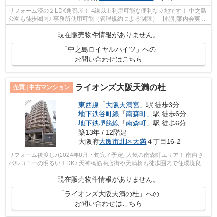
リフォーム済の２LDK角部屋！ 4線以上利用可能な便利な立地です！ 中之島
公園も徒歩圏内♪ 事務所使用可能（管理規約による制限） 【特別案内会実施
中！！ご希望の日時をご連絡ください...
現在販売物件情報がありません。
「中之島ロイヤルハイツ」への
お問い合わせはこちら
ライオンズ大阪天満の杜
売買 | 中古マンション
東西線
「
大阪天満宮
」駅 徒歩3分
地下鉄谷町線
「
南森町
」駅 徒歩6分
地下鉄堺筋線
「
南森町
」駅 徒歩6分
築13年 / 12階建
大阪府
大阪市北区
天満
４丁目16-2
リフォーム後渡し♪(2024年8月下旬完了予定) 人気の南森町エリア！ 南向き
バルコニーの明るい１DK♪ 天神橋筋商店街や天満橋も徒歩圏内で住環境良好
です！ 【空室ですのでいつでもご案内...
現在販売物件情報がありません。
「ライオンズ大阪天満の杜」への
お問い合わせはこちら