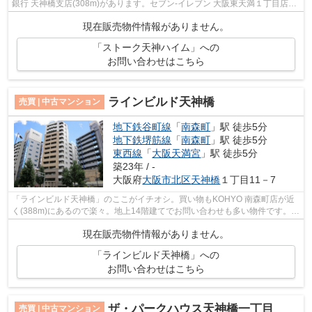
銀行 天神橋支店(308m)があります。セブン‐イレブン 大阪東天満１丁目店ま
で184mと近場にコンビニがあるのもポ...
現在販売物件情報がありません。
「ストーク天神ハイム」への
お問い合わせはこちら
ラインビルド天神橋
売買 | 中古マンション
地下鉄谷町線
「
南森町
」駅 徒歩5分
地下鉄堺筋線
「
南森町
」駅 徒歩5分
東西線
「
大阪天満宮
」駅 徒歩5分
築23年 / -
大阪府
大阪市北区
天神橋
１丁目11－7
「ラインビルド天神橋」のここがイチオシ。買い物もKOHYO 南森町店が近
く(388m)にあるので楽々。地上14階建てでお問い合わせも多い物件です。こ
の物件は快適な室内環境が魅力の中古マ...
現在販売物件情報がありません。
「ラインビルド天神橋」への
お問い合わせはこちら
ザ・パークハウス天神橋一丁目
売買 | 中古マンション