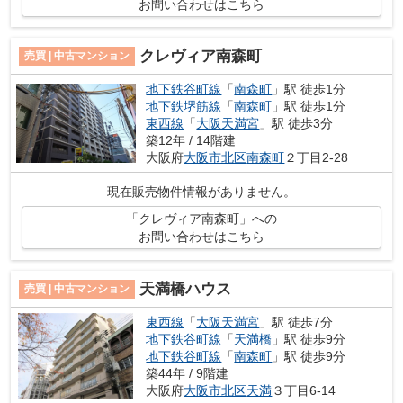
お問い合わせはこちら
クレヴィア南森町
売買 | 中古マンション
地下鉄谷町線
「
南森町
」駅 徒歩1分
地下鉄堺筋線
「
南森町
」駅 徒歩1分
東西線
「
大阪天満宮
」駅 徒歩3分
築12年 / 14階建
大阪府
大阪市北区
南森町
２丁目2-28
現在販売物件情報がありません。
「クレヴィア南森町」への
お問い合わせはこちら
天満橋ハウス
売買 | 中古マンション
東西線
「
大阪天満宮
」駅 徒歩7分
地下鉄谷町線
「
天満橋
」駅 徒歩9分
地下鉄谷町線
「
南森町
」駅 徒歩9分
築44年 / 9階建
大阪府
大阪市北区
天満
３丁目6-14