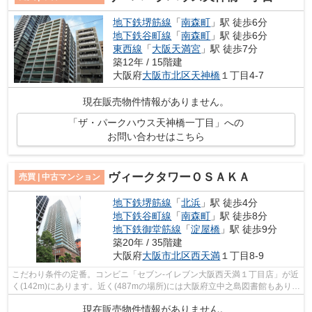
地下鉄堺筋線
「
南森町
」駅 徒歩6分
地下鉄谷町線
「
南森町
」駅 徒歩6分
東西線
「
大阪天満宮
」駅 徒歩7分
築12年 / 15階建
大阪府
大阪市北区
天神橋
１丁目4-7
現在販売物件情報がありません。
「ザ・パークハウス天神橋一丁目」への
お問い合わせはこちら
ヴィークタワーＯＳＡＫＡ
売買 | 中古マンション
地下鉄堺筋線
「
北浜
」駅 徒歩4分
地下鉄谷町線
「
南森町
」駅 徒歩8分
地下鉄御堂筋線
「
淀屋橋
」駅 徒歩9分
築20年 / 35階建
大阪府
大阪市北区
西天満
１丁目8-9
こだわり条件の定番。コンビニ「セブン-イレブン大阪西天満１丁目店」が近
く(142m)にあります。近く(487mの場所)には大阪府立中之島図書館もありま
すよ。スーパーが近いので、日々の買...
現在販売物件情報がありません。