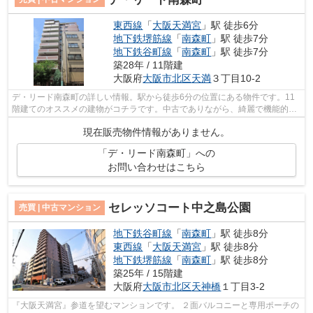
東西線
「
大阪天満宮
」駅 徒歩6分
地下鉄堺筋線
「
南森町
」駅 徒歩7分
地下鉄谷町線
「
南森町
」駅 徒歩7分
築28年 / 11階建
大阪府
大阪市北区
天満
３丁目10-2
デ・リード南森町の詳しい情報。駅から徒歩6分の位置にある物件です。11
階建てのオススメの建物がコチラです。中古でありながら、綺麗で機能的な
設備のあるマンションです。マイホーム...
現在販売物件情報がありません。
「デ・リード南森町」への
お問い合わせはこちら
セレッソコート中之島公園
売買 | 中古マンション
地下鉄谷町線
「
南森町
」駅 徒歩8分
東西線
「
大阪天満宮
」駅 徒歩8分
地下鉄堺筋線
「
南森町
」駅 徒歩8分
築25年 / 15階建
大阪府
大阪市北区
天神橋
１丁目3-2
『大阪天満宮』参道を望むマンションです。 ２面バルコニーと専用ポーチの