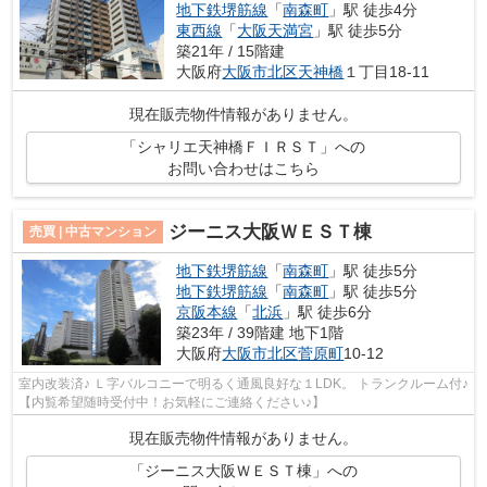
地下鉄堺筋線
「
南森町
」駅 徒歩4分
東西線
「
大阪天満宮
」駅 徒歩5分
築21年 / 15階建
大阪府
大阪市北区
天神橋
１丁目18-11
現在販売物件情報がありません。
「シャリエ天神橋ＦＩＲＳＴ」への
お問い合わせはこちら
ジーニス大阪ＷＥＳＴ棟
売買 | 中古マンション
地下鉄堺筋線
「
南森町
」駅 徒歩5分
地下鉄堺筋線
「
南森町
」駅 徒歩5分
京阪本線
「
北浜
」駅 徒歩6分
築23年 / 39階建 地下1階
大阪府
大阪市北区
菅原町
10-12
室内改装済♪ Ｌ字バルコニーで明るく通風良好な１LDK。 トランクルーム付♪
【内覧希望随時受付中！お気軽にご連絡ください♪】
現在販売物件情報がありません。
「ジーニス大阪ＷＥＳＴ棟」への