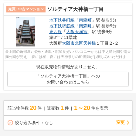
ソルティア天神橋一丁目
売買 | 中古マンション
地下鉄谷町線
「
南森町
」駅 徒歩9分
地下鉄堺筋線
「
南森町
」駅 徒歩9分
東西線
「
大阪天満宮
」駅 徒歩9分
築3年 / 11階建
大阪府
大阪市北区
天神橋
１丁目２-２
最上階の角部屋♪ 採光・通風・眺望良好♪ バルコニーからは中之島公園や南天
満公園が見え、 春には桜、夏には天神祭りの船渡御がお楽しみいただけます
♪ 【空室ですのでいつでもご案内可...
現在販売物件情報がありません。
「ソルティア天神橋一丁目」への
お問い合わせはこちら
20
1
1～20
該当物件数
件
販売数
件
件を表示
変更
絞り込み条件：
なし