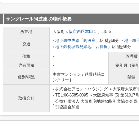
サングレール阿波座
の物件概要
所在地
大阪府
大阪市西区
本田
１丁目5-6
地下鉄中央線
「
阿波座
」駅 徒歩8分
地下鉄
交通
地下鉄長堀鶴見緑地
「
西長堀
」駅 徒歩9分
価格
-
管理費
専有面積
-
築年月（築
中古マンション / 鉄骨鉄筋コ
種別/構造
階建
ンクリート
株式会社アセントハウジング
大阪府大阪市北
TEL:06-6585-0095
大阪府知事 (5) 第51017
取扱会社
公益社団法人 大阪府宅地建物取引業協会会員
引協議会加盟