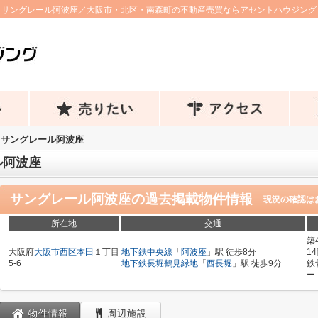
サングレール阿波座／大阪市・北区・南森町の不動産売買ならアセントハウジング
サングレール阿波座
ル阿波座
サングレール阿波座
の過去掲載物件情報
現況の確認は
所在地
交通
築
大阪府
大阪市西区
本田
１丁目
地下鉄中央線
「
阿波座
」駅 徒歩8分
1
5-6
地下鉄長堀鶴見緑地
「
西長堀
」駅 徒歩9分
鉄
ー
物件情報
周辺施設