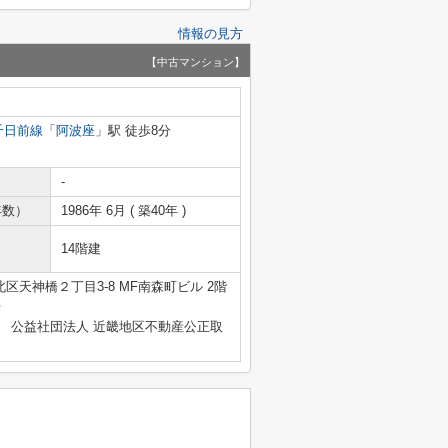
情報の見方
【中古マンション】
千日前線
「
阿波座
」駅 徒歩8分
-
年数）
1986年 6月 ( 築40年 )
14階建
区天神橋２丁目3-8 MF南森町ビル 2階
号
、 公益社団法人 近畿地区不動産公正取