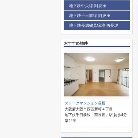
地下鉄中央線 阿波座
地下鉄千日前線 阿波座
地下鉄長堀鶴見緑地 西長堀
おすすめ物件
ストークマンション長堀
大阪府大阪市西区新町４丁目
地下鉄千日前線「西長堀」駅 徒歩4分
築44年