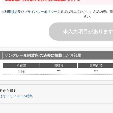
※
利用規約
及び
プライバシーポリシー
を必ずお読みください。左記内容に同
さい。
未入力項目がありま
サングレール阿波座
の過去に掲載したお部屋
所在階
間取り
専有面積
10階
***
***
件から探す
ます！リフォーム特集