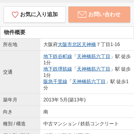
お気に入り追加
お問い合わせ
物件概要
所在地
大阪府
大阪市北区
天神橋
７丁目1-16
地下鉄谷町線
「
天神橋筋六丁目
」駅 徒歩
1分
地下鉄堺筋線
「
天神橋筋六丁目
」駅 徒歩
交通
1分
阪急千里線
「
天神橋筋六丁目
」駅 徒歩1
分
築年月
2013年 5月(築13年)
向き
南
種別 / 構造
中古マンション / 鉄筋コンクリート