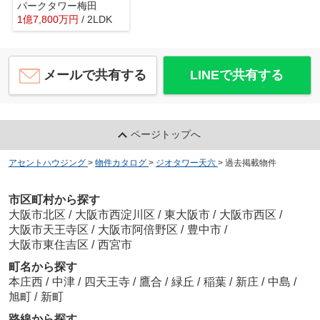
パークタワー梅田
1
億
7,800
万
円
/ 2LDK
メールで共有する
LINEで共有する
ページトップへ
アセントハウジング
>
物件カタログ
>
ジオタワー天六
>
過去掲載物件
市区町村から探す
大阪市北区
/
大阪市西淀川区
/
東大阪市
/
大阪市西区
/
大阪市天王寺区
/
大阪市阿倍野区
/
豊中市
/
大阪市東住吉区
/
西宮市
町名から探す
本庄西
/
中津
/
四天王寺
/
鷹合
/
緑丘
/
稲葉
/
新庄
/
中島
/
旭町
/
新町
路線から探す