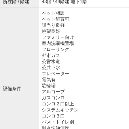
所在階 / 階建
43階 / 44階建 地下1階
ペット相談
ペット飼育可
陽当り良好
眺望良好
ファミリー向け
室内洗濯機置場
フローリング
都市ガス
公営水道
公共下水
エレベーター
電気有
駐輪場
設備条件
アルコーブ
ガスコンロ
コンロ２口以上
システムキッチン
コンロ３口
バス・トイレ別
温水洗浄便座