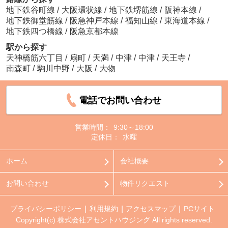
地下鉄谷町線
/
大阪環状線
/
地下鉄堺筋線
/
阪神本線
/
地下鉄御堂筋線
/
阪急神戸本線
/
福知山線
/
東海道本線
/
地下鉄四つ橋線
/
阪急京都本線
駅から探す
天神橋筋六丁目
/
扇町
/
天満
/
中津
/
中津
/
天王寺
/
南森町
/
駒川中野
/
大阪
/
大物
電話でお問い合わせ
営業時間：
9:30～18:00
定休日：
水曜
ホーム
会社概要
お問い合わせ
物件リクエスト
プライバシーポリシー
利用規約
アクセスマップ
PCサイト
Copyright(c) 株式会社アセントハウジング All rights reserved.