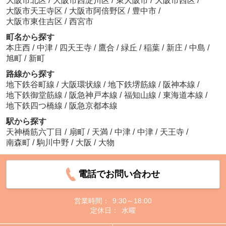
大阪市北区
/
大阪市西淀川区
/
東大阪市
/
大阪市西区
/
大阪市天王寺区
/
大阪市阿倍野区
/
豊中市
/
大阪市東住吉区
/
西宮市
町名から探す
本庄西
/
中津
/
四天王寺
/
鷹合
/
緑丘
/
稲葉
/
新庄
/
中島
/
旭町
/
新町
路線から探す
地下鉄谷町線
/
大阪環状線
/
地下鉄堺筋線
/
阪神本線
/
地下鉄御堂筋線
/
阪急神戸本線
/
福知山線
/
東海道本線
/
地下鉄四つ橋線
/
阪急京都本線
駅から探す
天神橋筋六丁目
/
扇町
/
天満
/
中津
/
中津
/
天王寺
/
南森町
/
駒川中野
/
大阪
/
大物
電話でお問い合わせ
営業時間：
9:30～18:00
定休日：
水曜