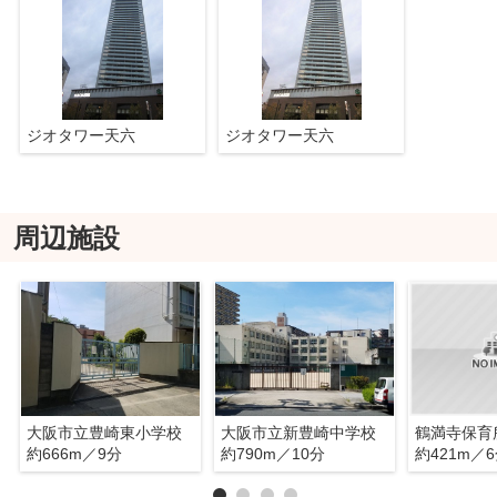
ジオタワー天六
ジオタワー天六
周辺施設
大阪市立豊崎東小学校
大阪市立新豊崎中学校
鶴満寺保育
約666m／9分
約790m／10分
約421m／