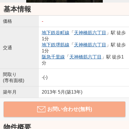
基本情報
価格
-
地下鉄谷町線
「
天神橋筋六丁目
」駅 徒歩
1分
地下鉄堺筋線
「
天神橋筋六丁目
」駅 徒歩
交通
1分
阪急千里線
「
天神橋筋六丁目
」駅 徒歩1
分
間取り
-(-)
(専有面積)
築年月
2013年 5月(築13年)
お問い合わせ(無料)
物件概要