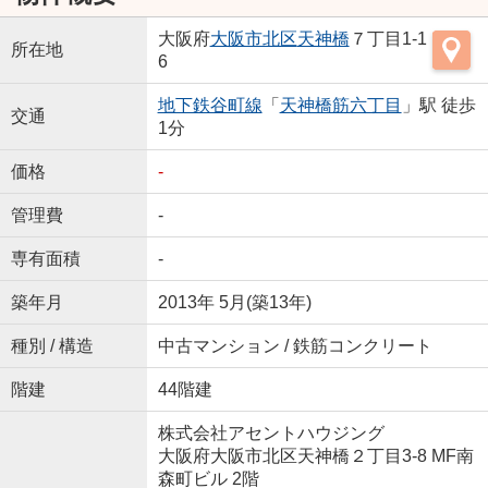
大阪府
大阪市北区
天神橋
７丁目1-1
所在地
6
地下鉄谷町線
「
天神橋筋六丁目
」駅 徒歩
交通
1分
価格
-
管理費
-
専有面積
-
築年月
2013年 5月(築13年)
種別 / 構造
中古マンション / 鉄筋コンクリート
階建
44階建
株式会社アセントハウジング
大阪府大阪市北区天神橋２丁目3-8 MF南
森町ビル 2階