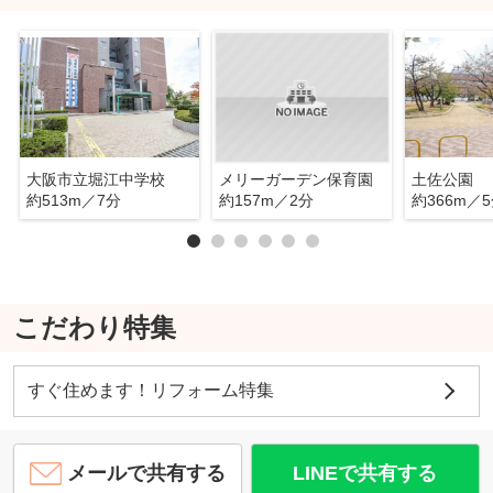
大阪市立堀江中学校
メリーガーデン保育園
土佐公園
約513m／7分
約157m／2分
約366m／
こだわり特集
すぐ住めます！リフォーム特集
メールで共有する
LINEで共有する