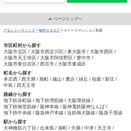
ページトップへ
アセントハウジング
>
物件カタログ
>
ストークマンション長堀
市区町村から探す
大阪市北区
/
大阪市西淀川区
/
東大阪市
/
大阪市西区
/
大阪市天王寺区
/
大阪市阿倍野区
/
豊中市
/
大阪市東住吉区
/
西宮市
/
大阪市東成区
町名から探す
本庄西
/
西天満
/
旭町
/
城山
/
鷹合
/
緑丘
/
稲葉
/
新庄
/
中島
/
四天王寺
路線から探す
地下鉄谷町線
/
地下鉄堺筋線
/
大阪環状線
/
地下鉄御堂筋線
/
阪神本線
/
阪神電鉄阪神なんば
/
地下鉄中央線
/
阪急神戸本線
/
近鉄南大阪線
/
阪急千里線
駅から探す
天神橋筋六丁目
/
出来島
/
扇町
/
天満
/
中津
/
天王寺
/