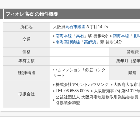
フィオレ高石
の物件概要
所在地
大阪府
高石市
綾園
３丁目14-25
南海本線
「
高石
」駅 徒歩4分
南海本線
「
北
交通
南海高師浜線
「
高師浜
」駅 徒歩14分
価格
-
管理費
専有面積
-
築年月（築
中古マンション / 鉄筋コンク
種別/構造
階建
リート
株式会社アセントハウジング
大阪府大阪市北
TEL:06-6585-0095
大阪府知事 (5) 第51017
取扱会社
公益社団法人 大阪府宅地建物取引業協会会員
引協議会加盟