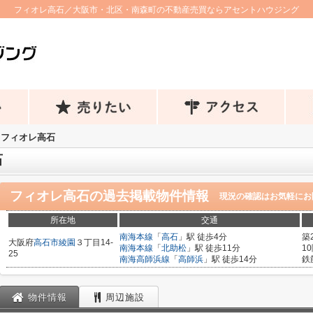
フィオレ高石／大阪市・北区・南森町の不動産売買ならアセントハウジング
フィオレ高石
石
フィオレ高石
の過去掲載物件情報
現況の確認はお気軽にお
所在地
交通
南海本線
「
高石
」駅 徒歩4分
築
大阪府
高石市
綾園
３丁目14-
南海本線
「
北助松
」駅 徒歩11分
1
25
南海高師浜線
「
高師浜
」駅 徒歩14分
鉄
物件情報
周辺施設