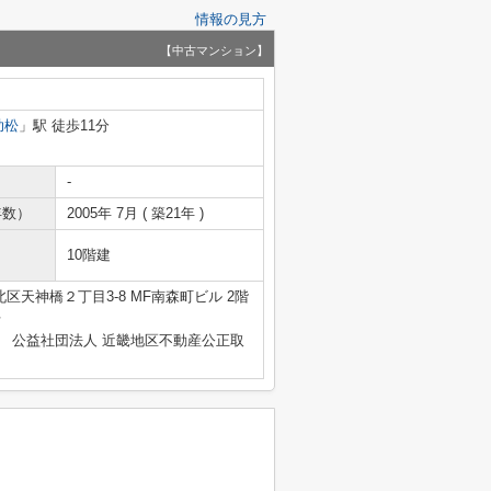
情報の見方
【中古マンション】
助松
」駅 徒歩11分
-
年数）
2005年 7月 ( 築21年 )
10階建
区天神橋２丁目3-8 MF南森町ビル 2階
号
、 公益社団法人 近畿地区不動産公正取