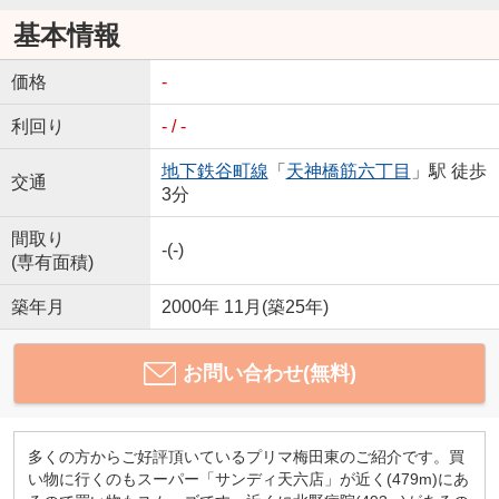
基本情報
価格
-
利回り
- / -
地下鉄谷町線
「
天神橋筋六丁目
」駅 徒歩
交通
3分
間取り
-(-)
(専有面積)
築年月
2000年 11月(築25年)
お問い合わせ(無料)
多くの方からご好評頂いているプリマ梅田東のご紹介です。買
い物に行くのもスーパー「サンディ天六店」が近く(479m)にあ