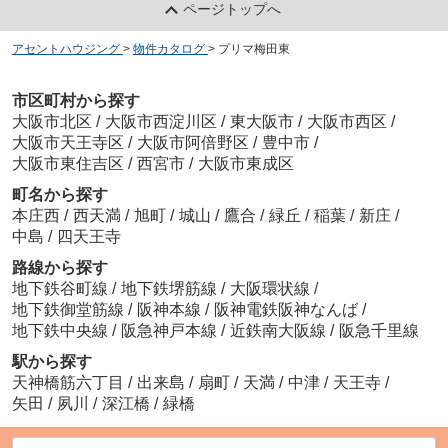
ページトップへ
アセントハウジング
>
物件カタログ
>
プリマ梅田東
市区町村から探す
大阪市北区
/
大阪市西淀川区
/
東大阪市
/
大阪市西区
/
大阪市天王寺区
/
大阪市阿倍野区
/
豊中市
/
大阪市東住吉区
/
西宮市
/
大阪市東成区
町名から探す
本庄西
/
西天満
/
旭町
/
城山
/
鷹合
/
緑丘
/
稲葉
/
新庄
/
中島
/
四天王寺
路線から探す
地下鉄谷町線
/
地下鉄堺筋線
/
大阪環状線
/
地下鉄御堂筋線
/
阪神本線
/
阪神電鉄阪神なんば
/
地下鉄中央線
/
阪急神戸本線
/
近鉄南大阪線
/
阪急千里線
駅から探す
天神橋筋六丁目
/
出来島
/
扇町
/
天満
/
中津
/
天王寺
/
矢田
/
夙川
/
深江橋
/
緑橋