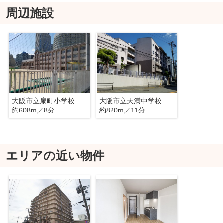
周辺施設
大阪市立扇町小学校
大阪市立天満中学校
約608m／8分
約820m／11分
エリアの近い物件