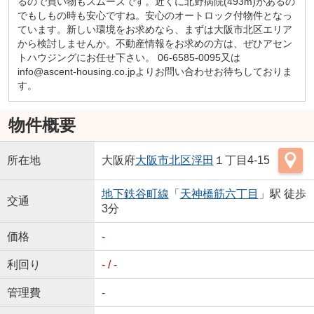
るので買い物もスムーズです。近くに北野病院(493m)があるの
でもしもの時も安心ですね。安心のオートロック付物件となっ
ています。新しい環境をお求めなら、まずは大阪市北区エリア
から検討しませんか。不動産情報をお求めの方は、ぜひアセン
トハウジングにお任せ下さい。 06-6585-0095又は
info@ascent-housing.co.jpよりお問い合わせお待ちしておりま
す。
物件概要
所在地
大阪府
大阪市北区
浮田
１丁目4-15
地下鉄谷町線
「
天神橋筋六丁目
」駅 徒歩
交通
3分
価格
-
利回り
- / -
管理費
-