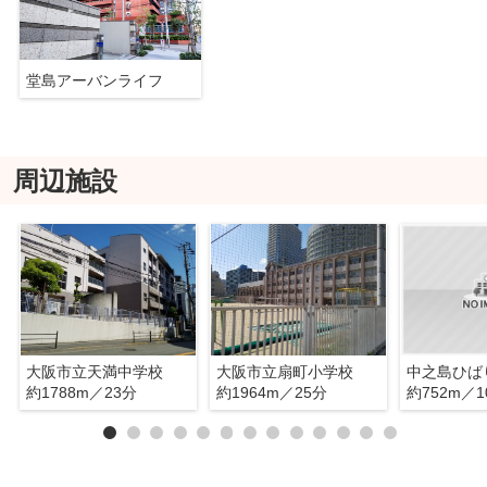
堂島アーバンライフ
周辺施設
大阪市立天満中学校
大阪市立扇町小学校
約1788m／23分
約1964m／25分
約752m／1