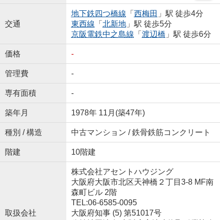
地下鉄四つ橋線
「
西梅田
」駅 徒歩4分
交通
東西線
「
北新地
」駅 徒歩5分
京阪電鉄中之島線
「
渡辺橋
」駅 徒歩6分
価格
-
管理費
-
専有面積
-
築年月
1978年 11月(築47年)
種別 / 構造
中古マンション / 鉄骨鉄筋コンクリート
階建
10階建
株式会社アセントハウジング
大阪府大阪市北区天神橋２丁目3-8 MF南
森町ビル 2階
TEL:06-6585-0095
取扱会社
大阪府知事 (5) 第51017号