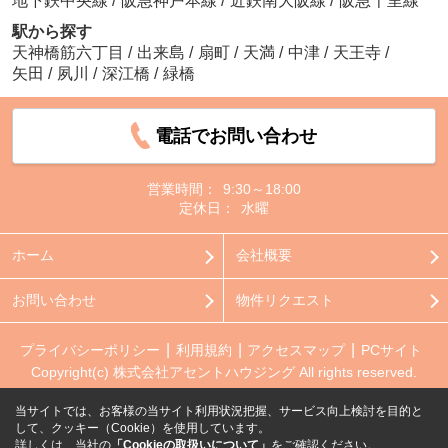
地下鉄中央線
/
阪急神戸本線
/
近鉄南大阪線
/
阪急千里線
駅から探す
天神橋筋六丁目
/
出来島
/
扇町
/
天満
/
中津
/
天王寺
/
矢田
/
夙川
/
深江橋
/
緑橋
電話でお問い合わせ
営業時間：
9:30～18:00
定休日：
水曜
ホーム
会社概要
お問い合わせ
物件リクエスト
プライバシーポリシー
利用規約
アクセスマップ
PCサイト
Copyright(c) 株式会社アセントハウジング All rights reserved.
当サイトでは、お客様の当サイト利用状況把握、サービス向上検討を目的と
して、クッキー（Cookie）を使用しています。
詳しくは、当社の
「Cookieの取扱いについて」
をご確認ください。