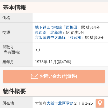
基本情報
価格
-
地下鉄四つ橋線
「
西梅田
」駅 徒歩4分
交通
東西線
「
北新地
」駅 徒歩5分
京阪電鉄中之島線
「
渡辺橋
」駅 徒歩6分
間取り
-(-)
(専有面積)
築年月
1978年 11月(築47年)
お問い合わせ(無料)
物件概要
所在地
大阪府
大阪市北区
堂島
２丁目1-25