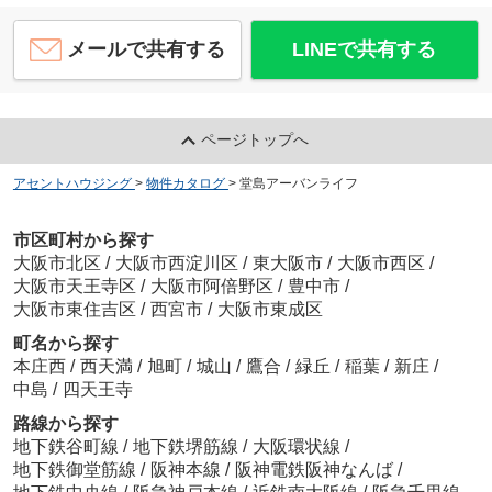
メールで共有する
LINEで共有する
ページトップへ
アセントハウジング
>
物件カタログ
>
堂島アーバンライフ
市区町村から探す
大阪市北区
/
大阪市西淀川区
/
東大阪市
/
大阪市西区
/
大阪市天王寺区
/
大阪市阿倍野区
/
豊中市
/
大阪市東住吉区
/
西宮市
/
大阪市東成区
町名から探す
本庄西
/
西天満
/
旭町
/
城山
/
鷹合
/
緑丘
/
稲葉
/
新庄
/
中島
/
四天王寺
路線から探す
地下鉄谷町線
/
地下鉄堺筋線
/
大阪環状線
/
地下鉄御堂筋線
/
阪神本線
/
阪神電鉄阪神なんば
/