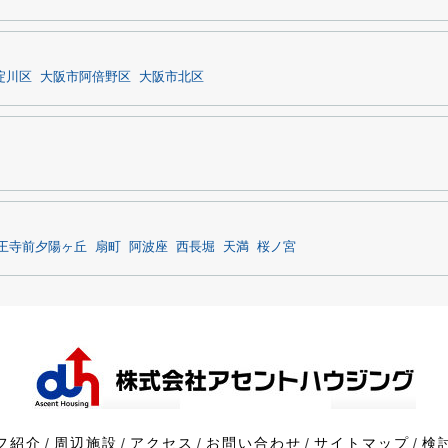
淀川区
大阪市阿倍野区
大阪市北区
王寺前夕陽ヶ丘
扇町
阿波座
西長堀
天満
桜ノ宮
フ紹介
周辺施設
アクセス
お問い合わせ
サイトマップ
検