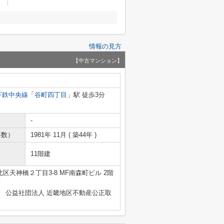
情報の見方
【中古マンション】
下鉄中央線
「
谷町四丁目
」駅 徒歩3分
分
-
年数）
1981年 11月 ( 築44年 )
11階建
区天神橋２丁目3-8 MF南森町ビル 2階
号
、 公益社団法人 近畿地区不動産公正取