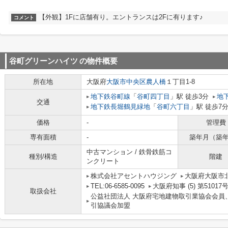
【外観】1Fに店舗有り。エントランスは2Fに有ります♪
コメント
谷町グリーンハイツ
の物件概要
所在地
大阪府
大阪市中央区
農人橋
１丁目1-8
地下鉄谷町線
「
谷町四丁目
」駅 徒歩3分
地
交通
地下鉄長堀鶴見緑地
「
谷町六丁目
」駅 徒歩7
価格
-
管理費
専有面積
-
築年月（築
中古マンション / 鉄骨鉄筋コ
種別/構造
階建
ンクリート
株式会社アセントハウジング
大阪府大阪市北
TEL:06-6585-0095
大阪府知事 (5) 第51017
取扱会社
公益社団法人 大阪府宅地建物取引業協会会員
引協議会加盟