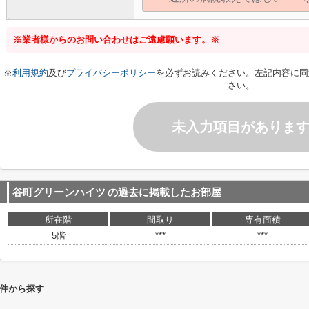
※業者様からのお問い合わせはご遠慮願います。※
※
利用規約
及び
プライバシーポリシー
を必ずお読みください。左記内容に同
さい。
未入力項目がありま
谷町グリーンハイツ
の過去に掲載したお部屋
所在階
間取り
専有面積
5階
***
***
件から探す