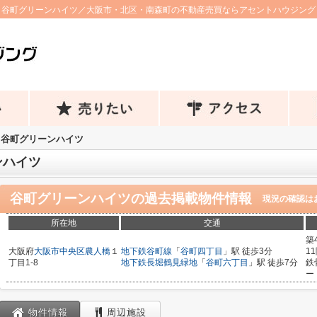
谷町グリーンハイツ／大阪市・北区・南森町の不動産売買ならアセントハウジング
谷町グリーンハイツ
ンハイツ
谷町グリーンハイツ
の過去掲載物件情報
現況の確認は
所在地
交通
築
大阪府
大阪市中央区
農人橋
１
地下鉄谷町線
「
谷町四丁目
」駅 徒歩3分
1
丁目1-8
地下鉄長堀鶴見緑地
「
谷町六丁目
」駅 徒歩7分
鉄
ー
物件情報
周辺施設