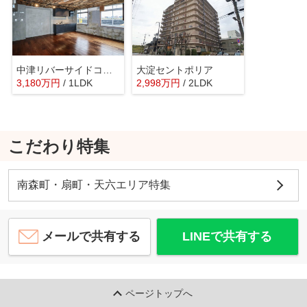
中津リバーサイドコーポＡ棟
大淀セントポリア
3,180
万
円
/ 1LDK
2,998
万
円
/ 2LDK
こだわり特集
南森町・扇町・天六エリア特集
メールで共有する
LINEで共有する
ページトップへ