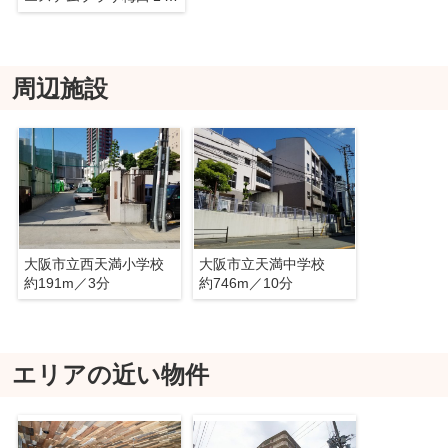
周辺施設
大阪市立西天満小学校
大阪市立天満中学校
約191m／3分
約746m／10分
エリアの近い物件