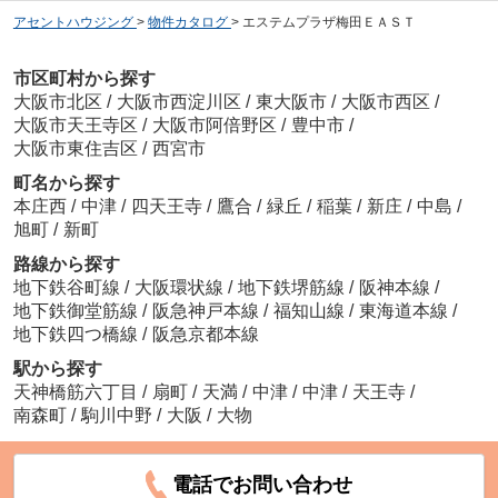
アセントハウジング
>
物件カタログ
>
エステムプラザ梅田ＥＡＳＴ
市区町村から探す
大阪市北区
/
大阪市西淀川区
/
東大阪市
/
大阪市西区
/
大阪市天王寺区
/
大阪市阿倍野区
/
豊中市
/
大阪市東住吉区
/
西宮市
町名から探す
本庄西
/
中津
/
四天王寺
/
鷹合
/
緑丘
/
稲葉
/
新庄
/
中島
/
旭町
/
新町
路線から探す
地下鉄谷町線
/
大阪環状線
/
地下鉄堺筋線
/
阪神本線
/
地下鉄御堂筋線
/
阪急神戸本線
/
福知山線
/
東海道本線
/
地下鉄四つ橋線
/
阪急京都本線
駅から探す
天神橋筋六丁目
/
扇町
/
天満
/
中津
/
中津
/
天王寺
/
南森町
/
駒川中野
/
大阪
/
大物
電話でお問い合わせ