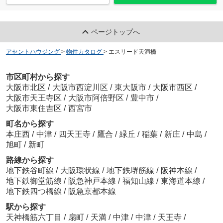
ページトップへ
アセントハウジング
>
物件カタログ
>
エスリード天満橋
市区町村から探す
大阪市北区
/
大阪市西淀川区
/
東大阪市
/
大阪市西区
/
大阪市天王寺区
/
大阪市阿倍野区
/
豊中市
/
大阪市東住吉区
/
西宮市
町名から探す
本庄西
/
中津
/
四天王寺
/
鷹合
/
緑丘
/
稲葉
/
新庄
/
中島
/
旭町
/
新町
路線から探す
地下鉄谷町線
/
大阪環状線
/
地下鉄堺筋線
/
阪神本線
/
地下鉄御堂筋線
/
阪急神戸本線
/
福知山線
/
東海道本線
/
地下鉄四つ橋線
/
阪急京都本線
駅から探す
天神橋筋六丁目
/
扇町
/
天満
/
中津
/
中津
/
天王寺
/