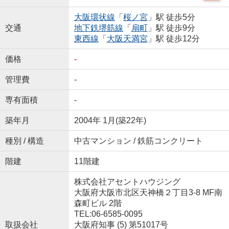
大阪環状線
「
桜ノ宮
」駅 徒歩5分
交通
地下鉄堺筋線
「
扇町
」駅 徒歩9分
東西線
「
大阪天満宮
」駅 徒歩12分
価格
-
管理費
-
専有面積
-
築年月
2004年 1月(築22年)
種別 / 構造
中古マンション / 鉄筋コンクリート
階建
11階建
株式会社アセントハウジング
大阪府大阪市北区天神橋２丁目3-8 MF南
森町ビル 2階
TEL:06-6585-0095
取扱会社
大阪府知事 (5) 第51017号