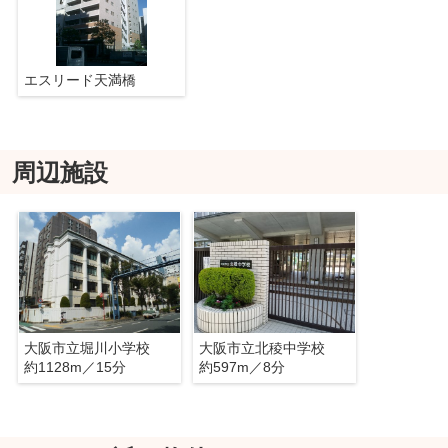
エスリード天満橋
周辺施設
大阪市立堀川小学校
大阪市立北稜中学校
約1128m／15分
約597m／8分