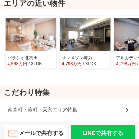
エリアの近い物件
パラシオ北梅田
サンメゾン与力
4,598
万
円
/ 3LDK
4,798
万
円
/ 3LDK
4,798
万
円
こだわり特集
南森町・扇町・天六エリア特集
メールで共有する
LINEで共有する