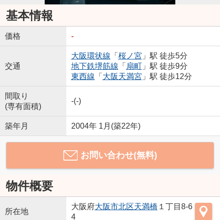
基本情報
価格
-
大阪環状線
「
桜ノ宮
」駅 徒歩5分
交通
地下鉄堺筋線
「
扇町
」駅 徒歩9分
東西線
「
大阪天満宮
」駅 徒歩12分
間取り
-(-)
(専有面積)
築年月
2004年 1月(築22年)
お問い合わせ(無料)
物件概要
大阪府
大阪市北区
天満橋
１丁目8-6
所在地
4