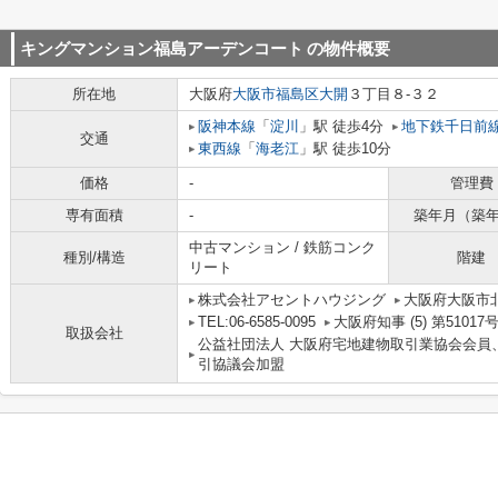
キングマンション福島アーデンコート
の物件概要
所在地
大阪府
大阪市福島区
大開
３丁目８-３２
阪神本線
「
淀川
」駅 徒歩4分
地下鉄千日前
交通
東西線
「
海老江
」駅 徒歩10分
価格
-
管理費
専有面積
-
築年月（築
中古マンション / 鉄筋コンク
種別/構造
階建
リート
株式会社アセントハウジング
大阪府大阪市北
TEL:06-6585-0095
大阪府知事 (5) 第51017
取扱会社
公益社団法人 大阪府宅地建物取引業協会会員
引協議会加盟