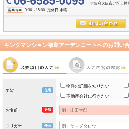
06-6585-0095
大阪府大阪市北区天神橋２
9:30～18:00 定休日:水曜
キングマンション福島アーデンコート
へのお問い
物件の詳細を知りたい
要望
任意
不動産会社に行きたい
お名前
必須
フリガナ
任意