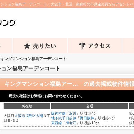
マンション福島アーデンコート／大阪市・北区・南森町の不動産売買ならアセントハ
キングマンション福島アーデンコート
ション福島アーデンコート
キングマンション福島アーデンコート
の過去掲載物件情
現況の確認はお気軽にお問い合わせください。
所在地
交通
阪神本線
「
淀川
」駅 徒歩4分
築
大阪府
大阪市福島区
大開
３丁
地下鉄千日前線
「
野田阪神
」駅 徒歩9分
8
目８-３２
東西線
「
海老江
」駅 徒歩10分
鉄