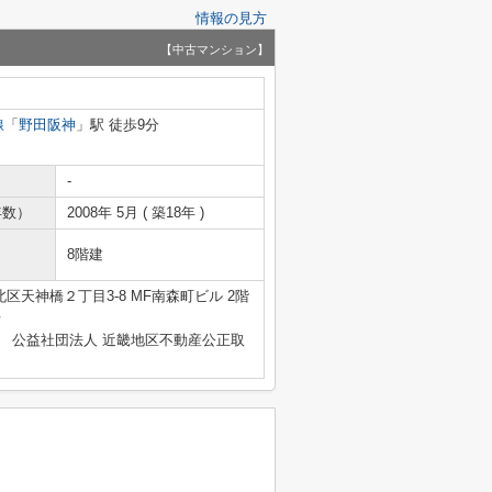
情報の見方
【中古マンション】
線
「
野田阪神
」駅 徒歩9分
-
年数）
2008年 5月 ( 築18年 )
8階建
区天神橋２丁目3-8 MF南森町ビル 2階
号
、 公益社団法人 近畿地区不動産公正取