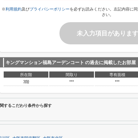
※
利用規約
及び
プライバシーポリシー
を必ずお読みください。左記内容に同
さい。
未入力項目がありま
キングマンション福島アーデンコート
の過去に掲載したお部屋
所在階
間取り
専有面積
3階
***
***
関するこだわり条件から探す