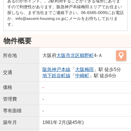
あるのがポイント。。2駅利用することができる場所にありま
すので利便性があります。阪急神戸本線梅田エリアでお住まい
探しなら、まず当社までご連絡下さい。06-6585-0095にお電話
か、info@ascent-housing.co.jpにメールをお待ちしておりま
す。
物件概要
所在地
大阪府
大阪市北区
鶴野町
4-Ａ
阪急神戸本線
「
大阪梅田
」駅 徒歩5分
交通
地下鉄谷町線
「
中崎町
」駅 徒歩6分
価格
-
管理費
-
専有面積
-
築年月
1981年 2月(築45年)