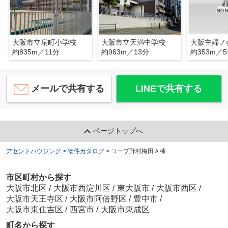
大阪市立扇町小学校
大阪市立天満中学校
大阪主婦ノ
約835m／11分
約963m／13分
約353m／
メールで共有する
LINEで共有する
ページトップへ
アセントハウジング
>
物件カタログ
>
コープ野村梅田Ａ棟
市区町村から探す
大阪市北区
/
大阪市西淀川区
/
東大阪市
/
大阪市西区
/
大阪市天王寺区
/
大阪市阿倍野区
/
豊中市
/
大阪市東住吉区
/
西宮市
/
大阪市東成区
町名から探す