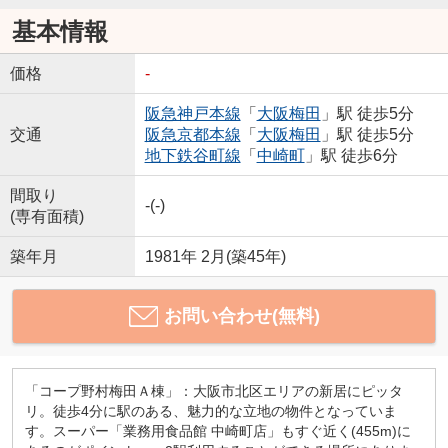
基本情報
価格
-
阪急神戸本線
「
大阪梅田
」駅 徒歩5分
交通
阪急京都本線
「
大阪梅田
」駅 徒歩5分
地下鉄谷町線
「
中崎町
」駅 徒歩6分
間取り
-(-)
(専有面積)
築年月
1981年 2月(築45年)
お問い合わせ(無料)
「コープ野村梅田Ａ棟」：大阪市北区エリアの新居にピッタ
リ。徒歩4分に駅のある、魅力的な立地の物件となっていま
す。スーパー「業務用食品館 中崎町店」もすぐ近く(455m)に