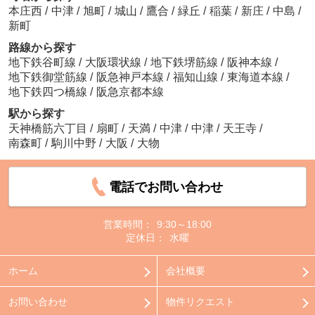
本庄西
/
中津
/
旭町
/
城山
/
鷹合
/
緑丘
/
稲葉
/
新庄
/
中島
/
新町
路線から探す
地下鉄谷町線
/
大阪環状線
/
地下鉄堺筋線
/
阪神本線
/
地下鉄御堂筋線
/
阪急神戸本線
/
福知山線
/
東海道本線
/
地下鉄四つ橋線
/
阪急京都本線
駅から探す
天神橋筋六丁目
/
扇町
/
天満
/
中津
/
中津
/
天王寺
/
南森町
/
駒川中野
/
大阪
/
大物
電話でお問い合わせ
営業時間：
9:30～18:00
定休日：
水曜
ホーム
会社概要
お問い合わせ
物件リクエスト