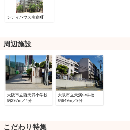
シティハウス南森町
周辺施設
大阪市立西天満小学校
大阪市立天満中学校
約297m／4分
約649m／9分
こだわり特集