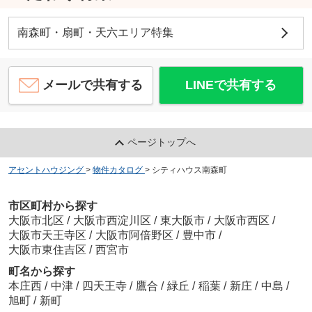
南森町・扇町・天六エリア特集
メールで共有する
LINEで共有する
ページトップへ
アセントハウジング
>
物件カタログ
>
シティハウス南森町
市区町村から探す
大阪市北区
/
大阪市西淀川区
/
東大阪市
/
大阪市西区
/
大阪市天王寺区
/
大阪市阿倍野区
/
豊中市
/
大阪市東住吉区
/
西宮市
町名から探す
本庄西
/
中津
/
四天王寺
/
鷹合
/
緑丘
/
稲葉
/
新庄
/
中島
/
旭町
/
新町