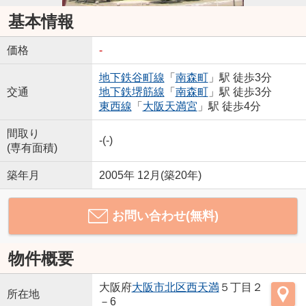
基本情報
価格
-
地下鉄谷町線
「
南森町
」駅 徒歩3分
交通
地下鉄堺筋線
「
南森町
」駅 徒歩3分
東西線
「
大阪天満宮
」駅 徒歩4分
間取り
-(-)
(専有面積)
築年月
2005年 12月(築20年)
お問い合わせ(無料)
物件概要
大阪府
大阪市北区
西天満
５丁目２
所在地
－6