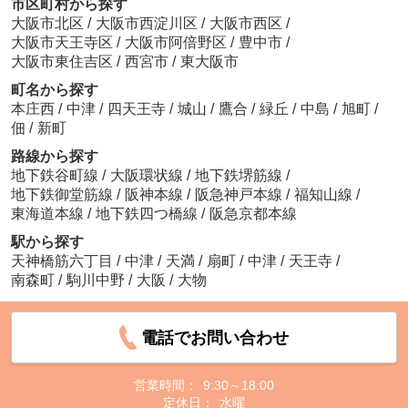
市区町村から探す
大阪市北区
/
大阪市西淀川区
/
大阪市西区
/
大阪市天王寺区
/
大阪市阿倍野区
/
豊中市
/
大阪市東住吉区
/
西宮市
/
東大阪市
町名から探す
本庄西
/
中津
/
四天王寺
/
城山
/
鷹合
/
緑丘
/
中島
/
旭町
/
佃
/
新町
路線から探す
地下鉄谷町線
/
大阪環状線
/
地下鉄堺筋線
/
地下鉄御堂筋線
/
阪神本線
/
阪急神戸本線
/
福知山線
/
東海道本線
/
地下鉄四つ橋線
/
阪急京都本線
駅から探す
天神橋筋六丁目
/
中津
/
天満
/
扇町
/
中津
/
天王寺
/
南森町
/
駒川中野
/
大阪
/
大物
電話でお問い合わせ
営業時間：
9:30～18:00
定休日：
水曜