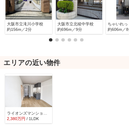
大阪市立滝川小学校
大阪市立北稜中学校
約156m／2分
約696m／9分
約606m／
エリアの近い物件
ライオンズマンション中之島公園北
2,380
万
円
/ 1LDK