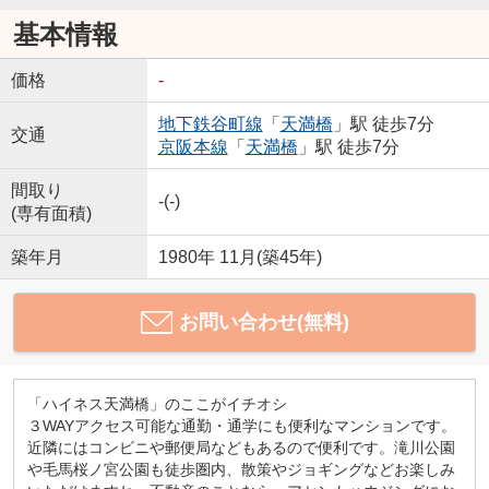
基本情報
価格
-
地下鉄谷町線
「
天満橋
」駅 徒歩7分
交通
京阪本線
「
天満橋
」駅 徒歩7分
間取り
-(-)
(専有面積)
築年月
1980年 11月(築45年)
お問い合わせ(無料)
「ハイネス天満橋」のここがイチオシ
３WAYアクセス可能な通勤・通学にも便利なマンションです。
近隣にはコンビニや郵便局などもあるので便利です。滝川公園
や毛馬桜ノ宮公園も徒歩圏内、散策やジョギングなどお楽しみ