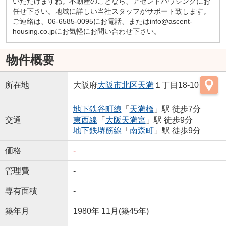
いただけますね。不動産のことなら、アセントハウジングにお
任せ下さい。地域に詳しい当社スタッフがサポート致します。
ご連絡は、06-6585-0095にお電話、またはinfo@ascent-
housing.co.jpにお気軽にお問い合わせ下さい。
物件概要
所在地
大阪府
大阪市北区
天満
１丁目18-10
地下鉄谷町線
「
天満橋
」駅 徒歩7分
交通
東西線
「
大阪天満宮
」駅 徒歩9分
地下鉄堺筋線
「
南森町
」駅 徒歩9分
価格
-
管理費
-
専有面積
-
築年月
1980年 11月(築45年)