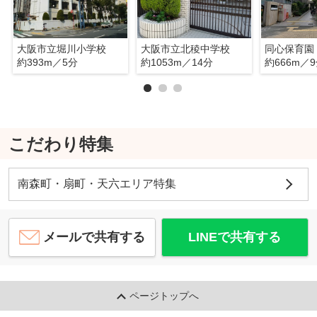
大阪市立堀川小学校
大阪市立北稜中学校
同心保育園
約393m／5分
約1053m／14分
約666m／
こだわり特集
南森町・扇町・天六エリア特集
メールで共有する
LINEで共有する
ページトップへ