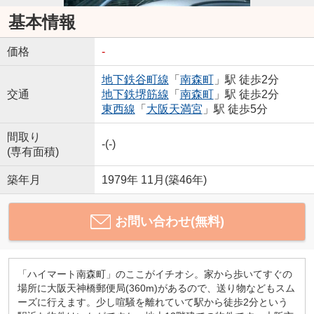
基本情報
価格
-
地下鉄谷町線
「
南森町
」駅 徒歩2分
交通
地下鉄堺筋線
「
南森町
」駅 徒歩2分
東西線
「
大阪天満宮
」駅 徒歩5分
間取り
-(-)
(専有面積)
築年月
1979年 11月(築46年)
お問い合わせ(無料)
「ハイマート南森町」のここがイチオシ。家から歩いてすぐの
場所に大阪天神橋郵便局(360m)があるので、送り物などもスム
ーズに行えます。少し喧騒を離れていて駅から徒歩2分という