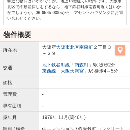
駅近な物件はいかがですか。地上13階建ての物件です。大阪市
北区で不動産探しをするなら、地下鉄谷町線南森町近くはいか
がでしょうか。06-6585-0095から、アセントハウジングにお問
い合わせください。
物件概要
大阪府
大阪市北区
南森町
２丁目３
所在地
－２９
地下鉄谷町線
「
南森町
」駅 徒歩2分
交通
東西線
「
大阪天満宮
」駅 徒歩4～5分
価格
-
管理費
-
専有面積
-
築年月
1979年 11月(築46年)
種別 / 構造
中古マンション / 鉄骨鉄筋コンクリート