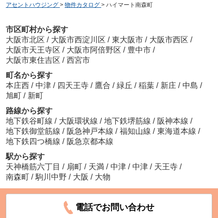
アセントハウジング
>
物件カタログ
>
ハイマート南森町
市区町村から探す
大阪市北区
/
大阪市西淀川区
/
東大阪市
/
大阪市西区
/
大阪市天王寺区
/
大阪市阿倍野区
/
豊中市
/
大阪市東住吉区
/
西宮市
町名から探す
本庄西
/
中津
/
四天王寺
/
鷹合
/
緑丘
/
稲葉
/
新庄
/
中島
/
旭町
/
新町
路線から探す
地下鉄谷町線
/
大阪環状線
/
地下鉄堺筋線
/
阪神本線
/
地下鉄御堂筋線
/
阪急神戸本線
/
福知山線
/
東海道本線
/
地下鉄四つ橋線
/
阪急京都本線
駅から探す
天神橋筋六丁目
/
扇町
/
天満
/
中津
/
中津
/
天王寺
/
南森町
/
駒川中野
/
大阪
/
大物
電話でお問い合わせ