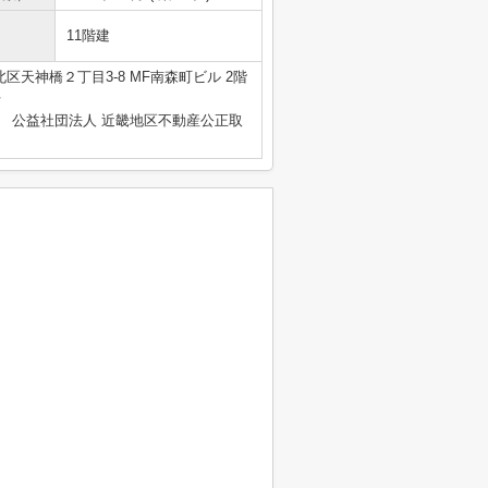
11階建
区天神橋２丁目3-8 MF南森町ビル 2階
号
、 公益社団法人 近畿地区不動産公正取