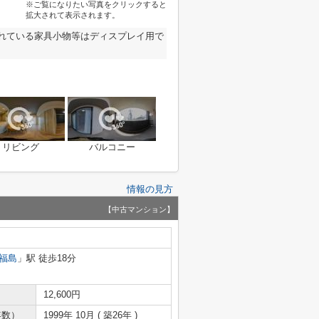
※ご覧になりたい写真をクリックすると
拡大されて表示されます。
されている家具小物等はディスプレイ用で
リビング
バルコニー
情報の見方
【中古マンション】
福島
」駅 徒歩18分
12,600円
年数）
1999年 10月 ( 築26年 )