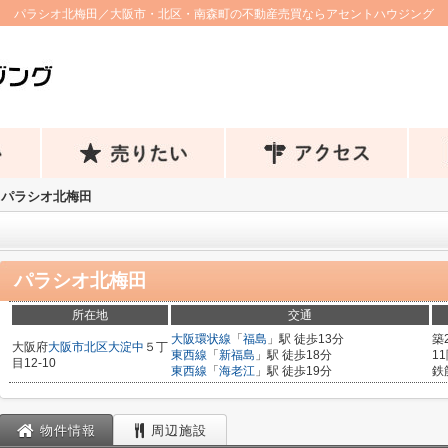
パラシオ北梅田／大阪市・北区・南森町の不動産売買ならアセントハウジング
パラシオ北梅田
パラシオ北梅田
所在地
交通
大阪環状線
「
福島
」駅 徒歩13分
築
大阪府
大阪市北区
大淀中
５丁
東西線
「
新福島
」駅 徒歩18分
1
目12-10
東西線
「
海老江
」駅 徒歩19分
鉄
物件情報
周辺施設