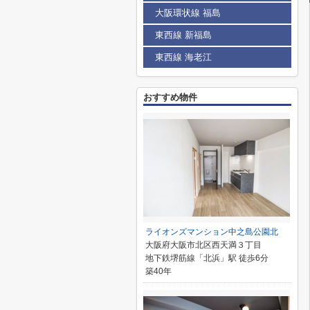
大阪環状線 福島
東西線 新福島
東西線 海老江
おすすめ物件
ライオンズマンション中之島公園北
大阪府大阪市北区西天満３丁目
地下鉄堺筋線「北浜」駅 徒歩6分
築40年