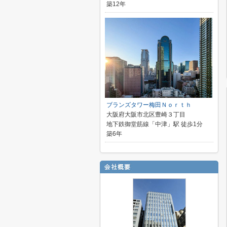
築12年
ブランズタワー梅田Ｎｏｒｔｈ
大阪府大阪市北区豊崎３丁目
地下鉄御堂筋線「中津」駅 徒歩1分
築6年