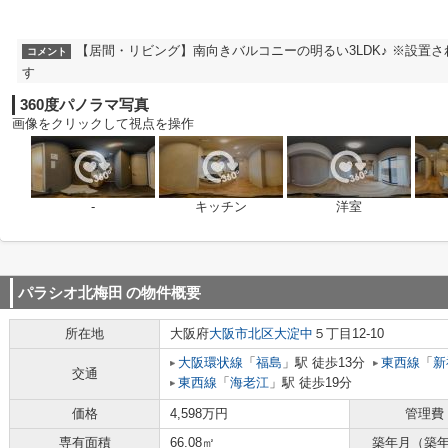
【居間・リビング】南向きバルコニーの明るい3LDK♪ ※設置
コメント
す
360度パノラマ写真
画像をクリックして視点を操作
-
キッチン
洋室
パラシオ北梅田
の物件概要
所在地
大阪府
大阪市北区
大淀中
５丁目12-10
大阪環状線
「
福島
」駅 徒歩13分
東西線
「
新
交通
東西線
「
海老江
」駅 徒歩19分
価格
4,598万円
管理費
専有面積
66.08㎡
築年月（築