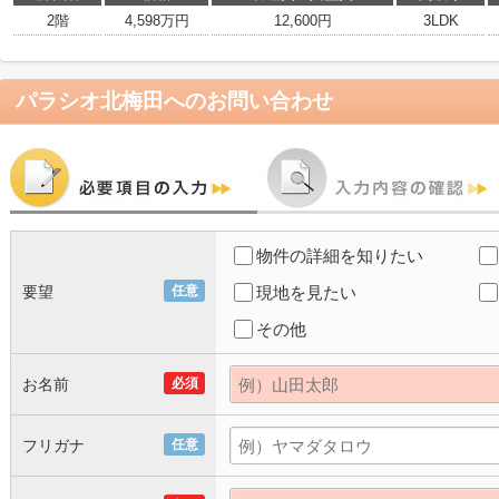
2階
4,598万円
12,600円
3LDK
パラシオ北梅田
へのお問い合わせ
物件の詳細を知りたい
要望
任意
現地を見たい
その他
お名前
必須
フリガナ
任意