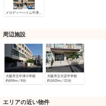
メロディーハイム中津５番館
周辺施設
大阪市立中津小学校
大阪市立大淀中学校
約606m／8分
約1625m／21分
エリアの近い物件