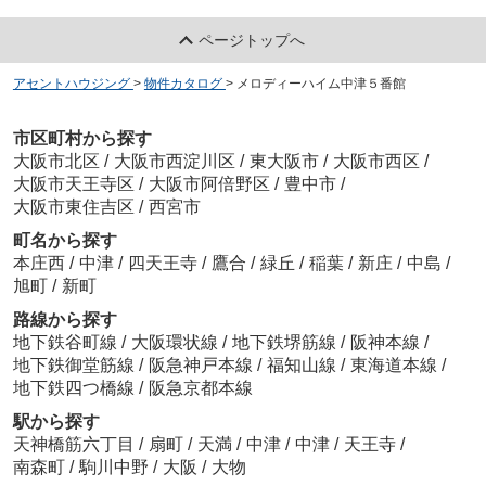
ページトップへ
アセントハウジング
>
物件カタログ
>
メロディーハイム中津５番館
市区町村から探す
大阪市北区
/
大阪市西淀川区
/
東大阪市
/
大阪市西区
/
大阪市天王寺区
/
大阪市阿倍野区
/
豊中市
/
大阪市東住吉区
/
西宮市
町名から探す
本庄西
/
中津
/
四天王寺
/
鷹合
/
緑丘
/
稲葉
/
新庄
/
中島
/
旭町
/
新町
路線から探す
地下鉄谷町線
/
大阪環状線
/
地下鉄堺筋線
/
阪神本線
/
地下鉄御堂筋線
/
阪急神戸本線
/
福知山線
/
東海道本線
/
地下鉄四つ橋線
/
阪急京都本線
駅から探す
天神橋筋六丁目
/
扇町
/
天満
/
中津
/
中津
/
天王寺
/
南森町
/
駒川中野
/
大阪
/
大物