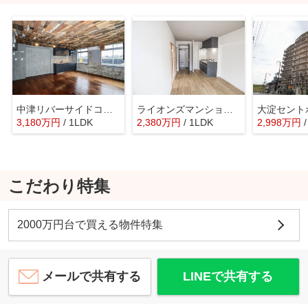
中津リバーサイドコーポＡ棟
ライオンズマンション中之島公園北
大淀セント
3,180
万
円
/ 1LDK
2,380
万
円
/ 1LDK
2,998
万
円
こだわり特集
2000万円台で買える物件特集
メールで共有する
LINEで共有する