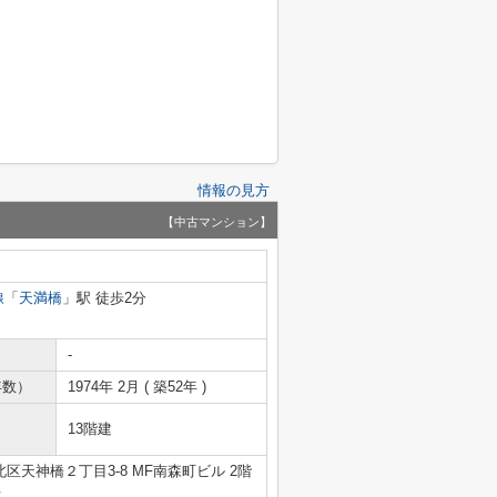
情報の見方
【中古マンション】
線
「
天満橋
」駅 徒歩2分
-
年数）
1974年 2月 ( 築52年 )
13階建
区天神橋２丁目3-8 MF南森町ビル 2階
号