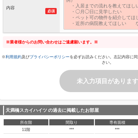
内容
必須
※業者様からのお問い合わせはご遠慮願います。※
※
利用規約
及び
プライバシーポリシー
を必ずお読みください。左記内容に同
さい。
未入力項目がありま
天満橋スカイハイツ
の過去に掲載したお部屋
所在階
間取り
専有面積
11階
***
***