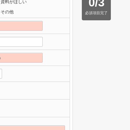
0
/
3
資料がほしい
その他
必須項目完了
】