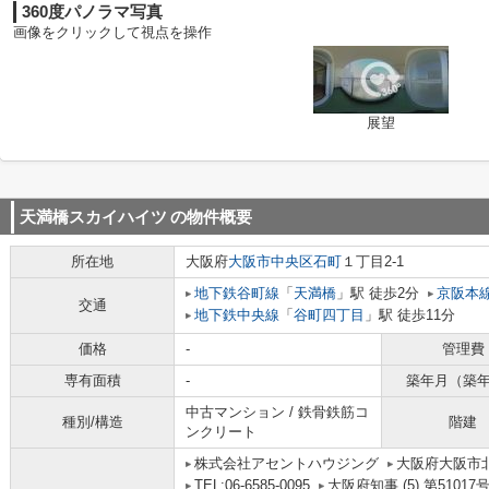
360度パノラマ写真
画像をクリックして視点を操作
展望
天満橋スカイハイツ
の物件概要
所在地
大阪府
大阪市中央区
石町
１丁目2-1
地下鉄谷町線
「
天満橋
」駅 徒歩2分
京阪本
交通
地下鉄中央線
「
谷町四丁目
」駅 徒歩11分
価格
-
管理費
専有面積
-
築年月（築
中古マンション / 鉄骨鉄筋コ
種別/構造
階建
ンクリート
株式会社アセントハウジング
大阪府大阪市北
TEL:06-6585-0095
大阪府知事 (5) 第51017