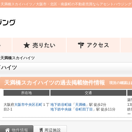
天満橋スカイハイツ／大阪市・北区・南森町の不動産売買ならアセントハウジング
天満橋スカイハイツ
イハイツ
天満橋スカイハイツ
の過去掲載物件情報
現況の確認は
所在地
交通
築
大阪府
大阪市中央区
石町
１丁
地下鉄谷町線
「
天満橋
」駅 徒歩2分
1
目2-1
地下鉄中央線
「
谷町四丁目
」駅 徒歩11分
鉄
ー
物件情報
周辺施設