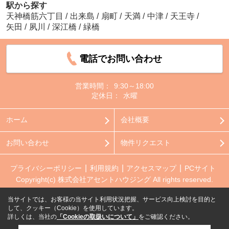
駅から探す
天神橋筋六丁目
/
出来島
/
扇町
/
天満
/
中津
/
天王寺
/
矢田
/
夙川
/
深江橋
/
緑橋
電話でお問い合わせ
営業時間：
9:30～18:00
定休日：
水曜
ホーム
会社概要
お問い合わせ
物件リクエスト
プライバシーポリシー
利用規約
アクセスマップ
PCサイト
Copyright(c) 株式会社アセントハウジング All rights reserved.
当サイトでは、お客様の当サイト利用状況把握、サービス向上検討を目的と
して、クッキー（Cookie）を使用しています。
詳しくは、当社の
「Cookieの取扱いについて」
をご確認ください。