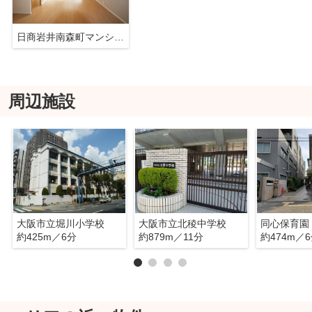
日商岩井南森町マンション
周辺施設
大阪市立堀川小学校
大阪市立北稜中学校
同心保育園
約425m／6分
約879m／11分
約474m／