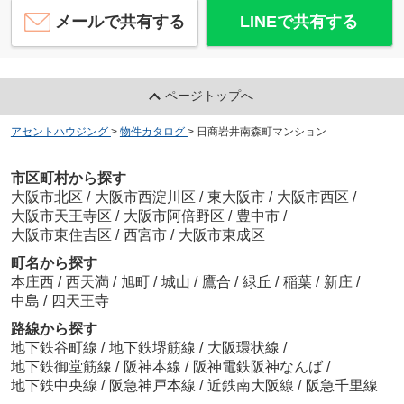
メールで共有する
LINEで共有する
ページトップへ
アセントハウジング
>
物件カタログ
>
日商岩井南森町マンション
市区町村から探す
大阪市北区
/
大阪市西淀川区
/
東大阪市
/
大阪市西区
/
大阪市天王寺区
/
大阪市阿倍野区
/
豊中市
/
大阪市東住吉区
/
西宮市
/
大阪市東成区
町名から探す
本庄西
/
西天満
/
旭町
/
城山
/
鷹合
/
緑丘
/
稲葉
/
新庄
/
中島
/
四天王寺
路線から探す
地下鉄谷町線
/
地下鉄堺筋線
/
大阪環状線
/
地下鉄御堂筋線
/
阪神本線
/
阪神電鉄阪神なんば
/
地下鉄中央線
/
阪急神戸本線
/
近鉄南大阪線
/
阪急千里線