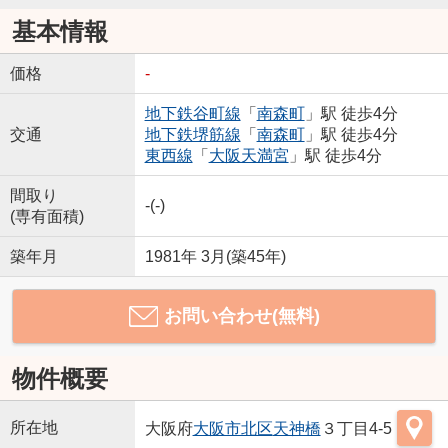
基本情報
価格
-
地下鉄谷町線
「
南森町
」駅 徒歩4分
交通
地下鉄堺筋線
「
南森町
」駅 徒歩4分
東西線
「
大阪天満宮
」駅 徒歩4分
間取り
-(-)
(専有面積)
築年月
1981年 3月(築45年)
お問い合わせ(無料)
物件概要
所在地
大阪府
大阪市北区
天神橋
３丁目4-5