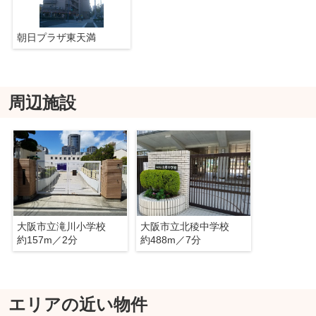
朝日プラザ東天満
周辺施設
大阪市立滝川小学校
大阪市立北稜中学校
約157m／2分
約488m／7分
エリアの近い物件