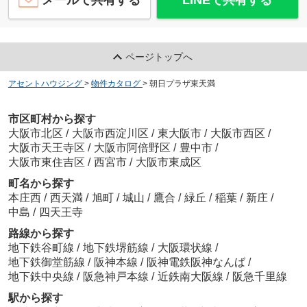
ページトップへ
アセントハウジング
>
物件カタログ
>
朝日プラザ東天満
市区町村から探す
大阪市北区
/
大阪市西淀川区
/
東大阪市
/
大阪市西区
/
大阪市天王寺区
/
大阪市阿倍野区
/
豊中市
/
大阪市東住吉区
/
西宮市
/
大阪市東成区
町名から探す
本庄西
/
西天満
/
旭町
/
城山
/
鷹合
/
緑丘
/
稲葉
/
新庄
/
中島
/
四天王寺
路線から探す
地下鉄谷町線
/
地下鉄堺筋線
/
大阪環状線
/
地下鉄御堂筋線
/
阪神本線
/
阪神電鉄阪神なんば
/
地下鉄中央線
/
阪急神戸本線
/
近鉄南大阪線
/
阪急千里線
駅から探す