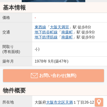
基本情報
価格
-
東西線
「
大阪天満宮
」駅 徒歩8分
交通
地下鉄谷町線
「
南森町
」駅 徒歩9分
地下鉄堺筋線
「
南森町
」駅 徒歩9分
間取り
-(-)
(専有面積)
築年月
1978年 9月(築47年)
お問い合わせ(無料)
物件概要
所在地
大阪府
大阪市北区
天満
１丁目26-12