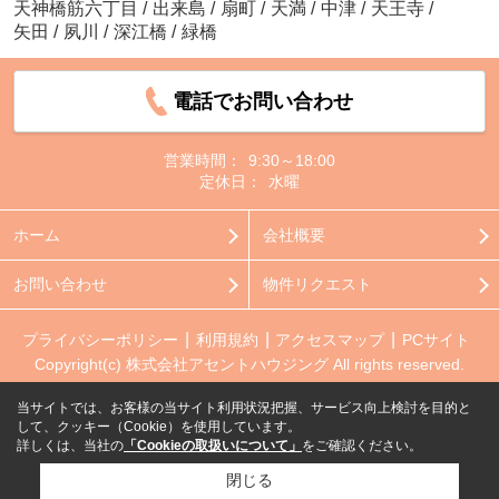
天神橋筋六丁目
/
出来島
/
扇町
/
天満
/
中津
/
天王寺
/
矢田
/
夙川
/
深江橋
/
緑橋
電話でお問い合わせ
営業時間：
9:30～18:00
定休日：
水曜
ホーム
会社概要
お問い合わせ
物件リクエスト
プライバシーポリシー
利用規約
アクセスマップ
PCサイト
Copyright(c) 株式会社アセントハウジング All rights reserved.
当サイトでは、お客様の当サイト利用状況把握、サービス向上検討を目的と
して、クッキー（Cookie）を使用しています。
詳しくは、当社の
「Cookieの取扱いについて」
をご確認ください。
閉じる