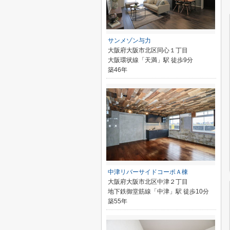
サンメゾン与力
大阪府大阪市北区同心１丁目
大阪環状線「天満」駅 徒歩9分
築46年
中津リバーサイドコーポＡ棟
大阪府大阪市北区中津２丁目
地下鉄御堂筋線「中津」駅 徒歩10分
築55年