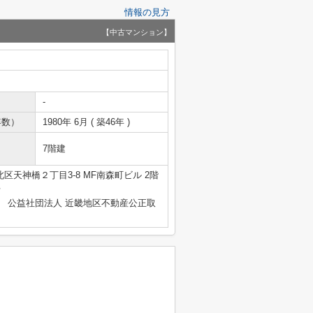
情報の見方
【中古マンション】
-
年数）
1980年 6月 ( 築46年 )
7階建
区天神橋２丁目3-8 MF南森町ビル 2階
号
、 公益社団法人 近畿地区不動産公正取