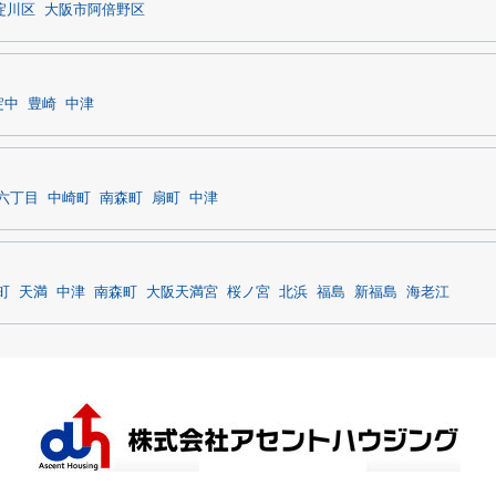
淀川区
大阪市阿倍野区
淀中
豊崎
中津
六丁目
中崎町
南森町
扇町
中津
町
天満
中津
南森町
大阪天満宮
桜ノ宮
北浜
福島
新福島
海老江