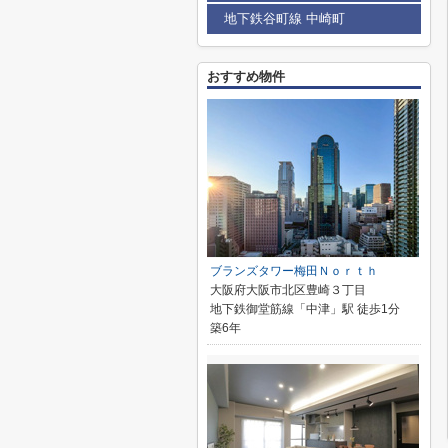
地下鉄谷町線 中崎町
おすすめ物件
ブランズタワー梅田Ｎｏｒｔｈ
大阪府大阪市北区豊崎３丁目
地下鉄御堂筋線「中津」駅 徒歩1分
築6年