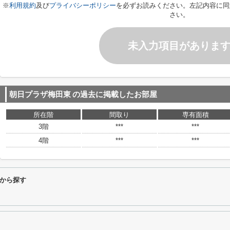
※
利用規約
及び
プライバシーポリシー
を必ずお読みください。左記内容に同
さい。
未入力項目がありま
朝日プラザ梅田東
の過去に掲載したお部屋
所在階
間取り
専有面積
3階
***
***
4階
***
***
から探す