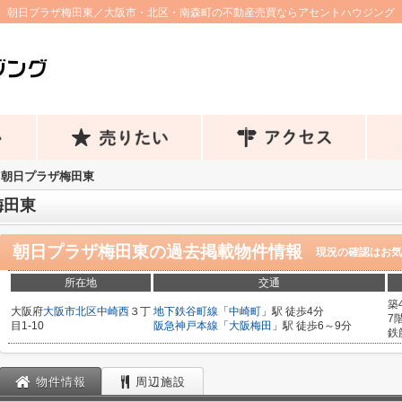
朝日プラザ梅田東／大阪市・北区・南森町の不動産売買ならアセントハウジング
朝日プラザ梅田東
梅田東
朝日プラザ梅田東
の過去掲載物件情報
現況の確認はお気
所在地
交通
築
大阪府
大阪市北区
中崎西
３丁
地下鉄谷町線
「
中崎町
」駅 徒歩4分
7
目1-10
阪急神戸本線
「
大阪梅田
」駅 徒歩6～9分
鉄
物件情報
周辺施設