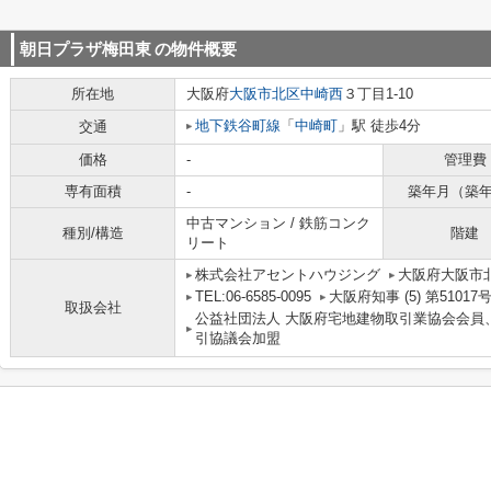
朝日プラザ梅田東
の物件概要
所在地
大阪府
大阪市北区
中崎西
３丁目1-10
地下鉄谷町線
「
中崎町
」駅 徒歩4分
交通
価格
-
管理費
専有面積
-
築年月（築
中古マンション / 鉄筋コンク
種別/構造
階建
リート
株式会社アセントハウジング
大阪府大阪市北
TEL:06-6585-0095
大阪府知事 (5) 第51017
取扱会社
公益社団法人 大阪府宅地建物取引業協会会員
引協議会加盟