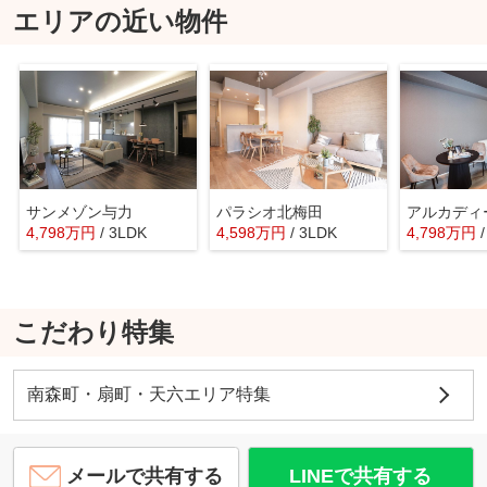
エリアの近い物件
サンメゾン与力
パラシオ北梅田
4,798
万
円
/ 3LDK
4,598
万
円
/ 3LDK
4,798
万
円
こだわり特集
南森町・扇町・天六エリア特集
メールで共有する
LINEで共有する