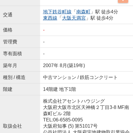
地下鉄谷町線
「
南森町
」駅 徒歩4分
交通
東西線
「
大阪天満宮
」駅 徒歩4分
価格
-
管理費
-
専有面積
-
築年月
2007年 8月(築19年)
種別 / 構造
中古マンション / 鉄筋コンクリート
階建
14階建 地下1階
株式会社アセントハウジング
大阪府大阪市北区天神橋２丁目3-8 MF南
森町ビル 2階
TEL:06-6585-0095
取扱会社
大阪府知事 (5) 第51017号
公益社団法人 大阪府宅地建物取引業協会