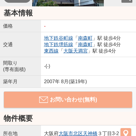
基本情報
価格
-
地下鉄谷町線
「
南森町
」駅 徒歩4分
交通
地下鉄堺筋線
「
南森町
」駅 徒歩4分
東西線
「
大阪天満宮
」駅 徒歩4分
間取り
-(-)
(専有面積)
築年月
2007年 8月(築19年)
お問い合わせ(無料)
物件概要
所在地
大阪府
大阪市北区
天神橋
３丁目3-2