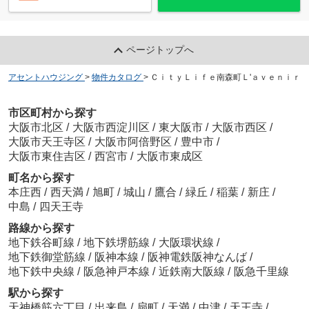
ページトップへ
アセントハウジング
>
物件カタログ
>
ＣｉｔｙＬｉｆｅ南森町Ｌ'ａｖｅｎｉｒ
市区町村から探す
大阪市北区
/
大阪市西淀川区
/
東大阪市
/
大阪市西区
/
大阪市天王寺区
/
大阪市阿倍野区
/
豊中市
/
大阪市東住吉区
/
西宮市
/
大阪市東成区
町名から探す
本庄西
/
西天満
/
旭町
/
城山
/
鷹合
/
緑丘
/
稲葉
/
新庄
/
中島
/
四天王寺
路線から探す
地下鉄谷町線
/
地下鉄堺筋線
/
大阪環状線
/
地下鉄御堂筋線
/
阪神本線
/
阪神電鉄阪神なんば
/
地下鉄中央線
/
阪急神戸本線
/
近鉄南大阪線
/
阪急千里線
駅から探す
天神橋筋六丁目
/
出来島
/
扇町
/
天満
/
中津
/
天王寺
/