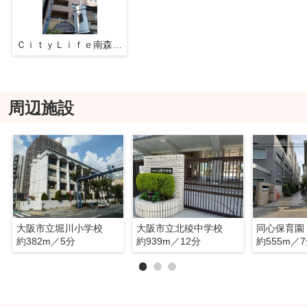
ＣｉｔｙＬｉｆｅ南森町Ｌ'ａｖｅｎｉｒ
周辺施設
大阪市立堀川小学校
大阪市立北稜中学校
同心保育園
約382m／5分
約939m／12分
約555m／