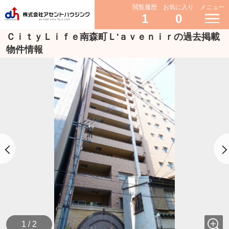
閲覧履歴
お気に入り
メニュー
1
0
ＣｉｔｙＬｉｆｅ南森町Ｌ'ａｖｅｎｉｒの過去掲載
物件情報
1 / 2