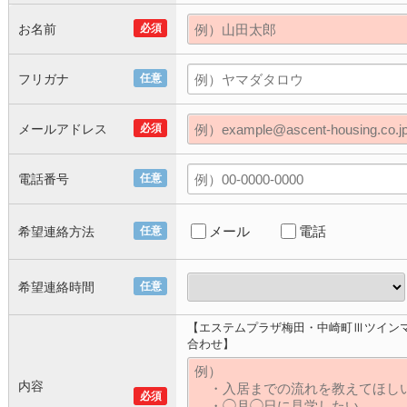
お名前
必須
フリガナ
任意
メールアドレス
必須
電話番号
任意
メール
電話
希望連絡方法
任意
希望連絡時間
任意
【エステムプラザ梅田・中崎町Ⅲツイン
合わせ】
内容
必須