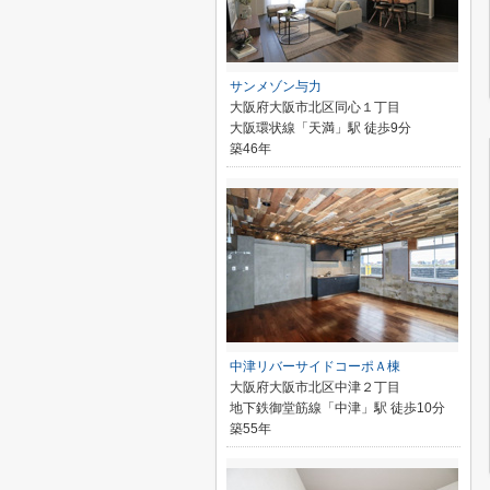
サンメゾン与力
大阪府大阪市北区同心１丁目
大阪環状線「天満」駅 徒歩9分
築46年
中津リバーサイドコーポＡ棟
大阪府大阪市北区中津２丁目
地下鉄御堂筋線「中津」駅 徒歩10分
築55年