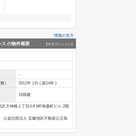
情報の見方
ンス
の物件概要
【中古マンション】
-
年数）
2012年 2月 ( 築14年 )
15階建
区天神橋２丁目3-8 MF南森町ビル 2階
号
、 公益社団法人 近畿地区不動産公正取