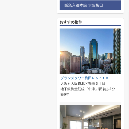
阪急京都本線 大阪梅田
おすすめ物件
ブランズタワー梅田Ｎｏｒｔｈ
大阪府大阪市北区豊崎３丁目
地下鉄御堂筋線「中津」駅 徒歩1分
築6年