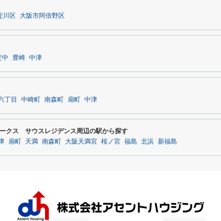
淀川区
大阪市阿倍野区
淀中
豊崎
中津
六丁目
中崎町
南森町
扇町
中津
ークス サウスレジデンス周辺の駅から探す
津
扇町
天満
南森町
大阪天満宮
桜ノ宮
福島
北浜
新福島