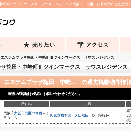
中崎町Ⅲツインマークス サウスレジデンス／大阪市・北区・南森町の不動産売買
エステムプラザ梅田・中崎町Ⅲツインマークス サウスレジデンス
ラザ梅田・中崎町Ⅲツインマークス サウスレジデンス
エステムプラザ梅田・中崎町Ⅲツインマークス サウスレジデンス
の過去掲載物件情
現況の確認はお気軽にお問い合わせください。
所在地
交通
築
大阪府
大阪市北区
中崎西
４丁
阪急京都本線
「
大阪梅田
」駅 徒歩8分
1
目３－６
鉄