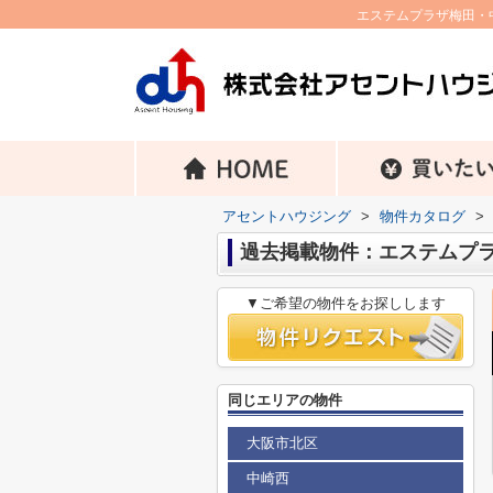
エステムプラザ梅田・
アセントハウジング
>
物件カタログ
>
過去掲載物件：エステムプ
▼ご希望の物件をお探しします
同じエリアの物件
大阪市北区
中崎西