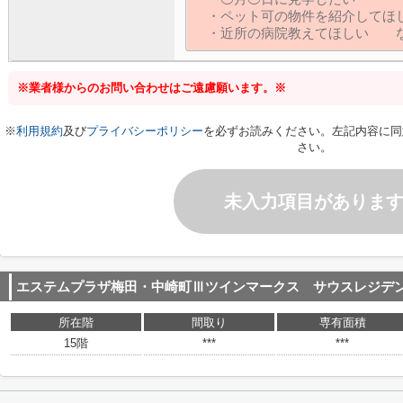
※業者様からのお問い合わせはご遠慮願います。※
※
利用規約
及び
プライバシーポリシー
を必ずお読みください。左記内容に同
さい。
未入力項目がありま
エステムプラザ梅田・中崎町Ⅲツインマークス サウスレジデ
所在階
間取り
専有面積
15階
***
***