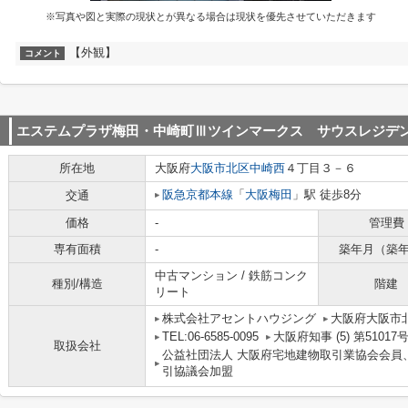
※写真や図と実際の現状とが異なる場合は現状を優先させていただきます
【外観】
コメント
エステムプラザ梅田・中崎町Ⅲツインマークス サウスレジデ
所在地
大阪府
大阪市北区
中崎西
４丁目３－６
阪急京都本線
「
大阪梅田
」駅 徒歩8分
交通
価格
-
管理費
専有面積
-
築年月（築
中古マンション / 鉄筋コンク
種別/構造
階建
リート
株式会社アセントハウジング
大阪府大阪市北
TEL:06-6585-0095
大阪府知事 (5) 第51017
取扱会社
公益社団法人 大阪府宅地建物取引業協会会員
引協議会加盟