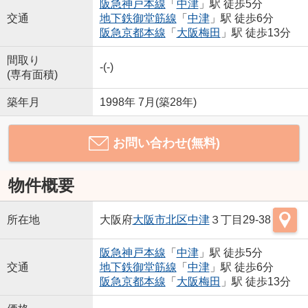
阪急神戸本線
「
中津
」駅 徒歩5分
交通
地下鉄御堂筋線
「
中津
」駅 徒歩6分
阪急京都本線
「
大阪梅田
」駅 徒歩13分
間取り
-(-)
(専有面積)
築年月
1998年 7月(築28年)
お問い合わせ(無料)
物件概要
所在地
大阪府
大阪市北区
中津
３丁目29-38
阪急神戸本線
「
中津
」駅 徒歩5分
交通
地下鉄御堂筋線
「
中津
」駅 徒歩6分
阪急京都本線
「
大阪梅田
」駅 徒歩13分