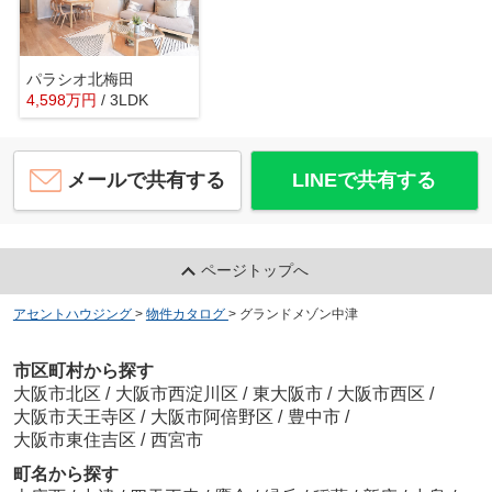
パラシオ北梅田
4,598
万
円
/ 3LDK
メールで共有する
LINEで共有する
ページトップへ
アセントハウジング
>
物件カタログ
>
グランドメゾン中津
市区町村から探す
大阪市北区
/
大阪市西淀川区
/
東大阪市
/
大阪市西区
/
大阪市天王寺区
/
大阪市阿倍野区
/
豊中市
/
大阪市東住吉区
/
西宮市
町名から探す