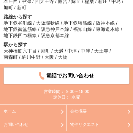
本庄西
/
中津
/
四天王寺
/
鷹合
/
緑丘
/
稲葉
/
新庄
/
中島
/
旭町
/
新町
路線から探す
地下鉄谷町線
/
大阪環状線
/
地下鉄堺筋線
/
阪神本線
/
地下鉄御堂筋線
/
阪急神戸本線
/
福知山線
/
東海道本線
/
地下鉄四つ橋線
/
阪急京都本線
駅から探す
天神橋筋六丁目
/
扇町
/
天満
/
中津
/
中津
/
天王寺
/
南森町
/
駒川中野
/
大阪
/
大物
電話でお問い合わせ
営業時間：
9:30～18:00
定休日：
水曜
ホーム
会社概要
お問い合わせ
物件リクエスト