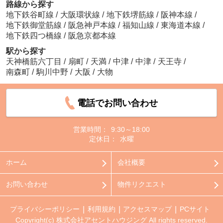
路線から探す
地下鉄谷町線
/
大阪環状線
/
地下鉄堺筋線
/
阪神本線
/
地下鉄御堂筋線
/
阪急神戸本線
/
福知山線
/
東海道本線
/
地下鉄四つ橋線
/
阪急京都本線
駅から探す
天神橋筋六丁目
/
扇町
/
天満
/
中津
/
中津
/
天王寺
/
南森町
/
駒川中野
/
大阪
/
大物
電話でお問い合わせ
営業時間：
9:30～18:00
定休日：
水曜
ホーム
会社概要
お問い合わせ
物件リクエスト
プライバシーポリシー
利用規約
アクセスマップ
PCサイト
Copyright(c) 株式会社アセントハウジング All rights reserved.