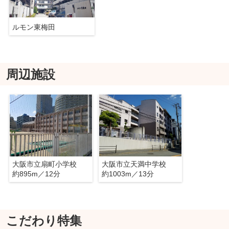
ルモン東梅田
周辺施設
大阪市立扇町小学校
大阪市立天満中学校
約895m／12分
約1003m／13分
こだわり特集