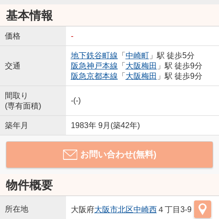
基本情報
価格
-
地下鉄谷町線
「
中崎町
」駅 徒歩5分
交通
阪急神戸本線
「
大阪梅田
」駅 徒歩9分
阪急京都本線
「
大阪梅田
」駅 徒歩9分
間取り
-(-)
(専有面積)
築年月
1983年 9月(築42年)
お問い合わせ(無料)
物件概要
所在地
大阪府
大阪市北区
中崎西
４丁目3-9