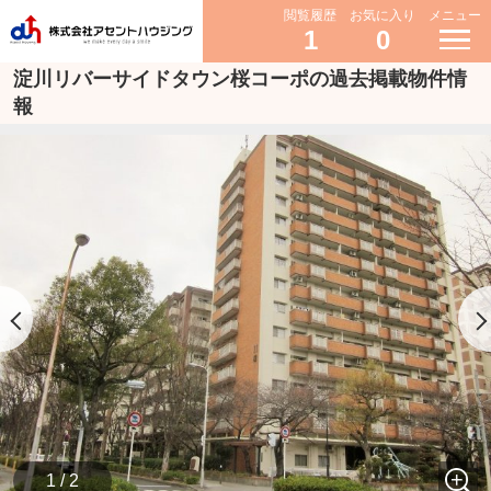
閲覧履歴
お気に入り
メニュー
1
0
淀川リバーサイドタウン桜コーポの過去掲載物件情
報
1 / 2