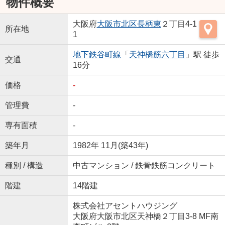
物件概要
大阪府
大阪市北区
長柄東
２丁目4-1
所在地
1
地下鉄谷町線
「
天神橋筋六丁目
」駅 徒歩
交通
16分
価格
-
管理費
-
専有面積
-
築年月
1982年 11月(築43年)
種別 / 構造
中古マンション / 鉄骨鉄筋コンクリート
階建
14階建
株式会社アセントハウジング
大阪府大阪市北区天神橋２丁目3-8 MF南