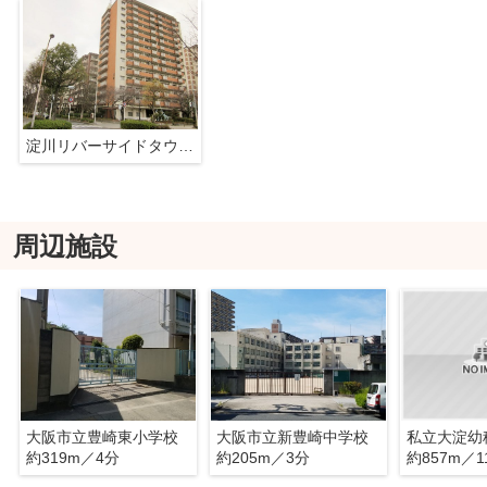
淀川リバーサイドタウン桜コーポ
周辺施設
大阪市立豊崎東小学校
大阪市立新豊崎中学校
私立大淀幼
約319m／4分
約205m／3分
約857m／1