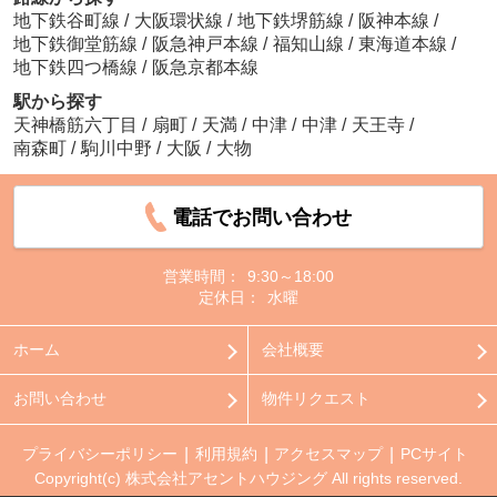
地下鉄谷町線
/
大阪環状線
/
地下鉄堺筋線
/
阪神本線
/
地下鉄御堂筋線
/
阪急神戸本線
/
福知山線
/
東海道本線
/
地下鉄四つ橋線
/
阪急京都本線
駅から探す
天神橋筋六丁目
/
扇町
/
天満
/
中津
/
中津
/
天王寺
/
南森町
/
駒川中野
/
大阪
/
大物
電話でお問い合わせ
営業時間：
9:30～18:00
定休日：
水曜
ホーム
会社概要
お問い合わせ
物件リクエスト
プライバシーポリシー
利用規約
アクセスマップ
PCサイト
Copyright(c) 株式会社アセントハウジング All rights reserved.