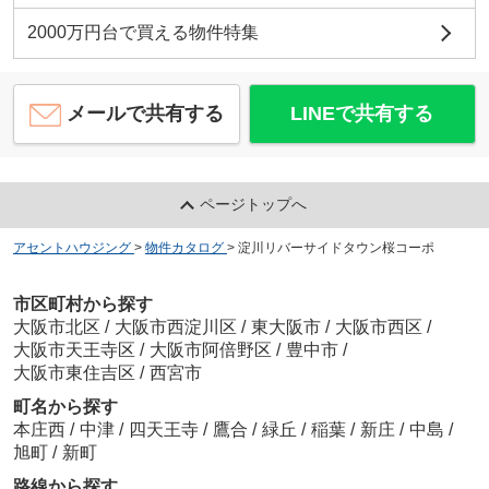
2000万円台で買える物件特集
メールで共有する
LINEで共有する
ページトップへ
アセントハウジング
>
物件カタログ
>
淀川リバーサイドタウン桜コーポ
市区町村から探す
大阪市北区
/
大阪市西淀川区
/
東大阪市
/
大阪市西区
/
大阪市天王寺区
/
大阪市阿倍野区
/
豊中市
/
大阪市東住吉区
/
西宮市
町名から探す
本庄西
/
中津
/
四天王寺
/
鷹合
/
緑丘
/
稲葉
/
新庄
/
中島
/
旭町
/
新町
路線から探す