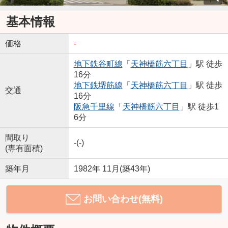
基本情報
価格
-
地下鉄谷町線
「
天神橋筋六丁目
」駅 徒歩
16分
地下鉄堺筋線
「
天神橋筋六丁目
」駅 徒歩
交通
16分
阪急千里線
「
天神橋筋六丁目
」駅 徒歩1
6分
間取り
-(-)
(専有面積)
築年月
1982年 11月(築43年)
お問い合わせ(無料)