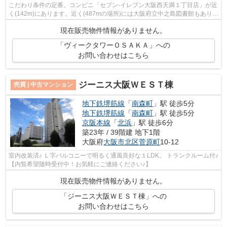
こだわり条件の定番。コンビニ「セブン-イレブン大阪西天満１丁目店」が近
く(142m)にあります。近く(487mの場所)には大阪府立中之島図書館もありま
すよ。スーパーが近いので、日々の買...
現在販売物件情報がありません。
「ヴィークタワーＯＳＡＫＡ」への
お問い合わせはこちら
ジーニス大阪ＷＥＳＴ棟
売買 | 中古マンション
地下鉄堺筋線
「
南森町
」駅 徒歩5分
地下鉄堺筋線
「
南森町
」駅 徒歩5分
京阪本線
「
北浜
」駅 徒歩6分
築23年 / 39階建 地下1階
大阪府
大阪市北区
菅原町
10-12
室内改装済♪ Ｌ字バルコニーで明るく通風良好な１LDK。 トランクルーム付♪
【内覧希望随時受付中！お気軽にご連絡ください♪】
現在販売物件情報がありません。
「ジーニス大阪ＷＥＳＴ棟」への
お問い合わせはこちら