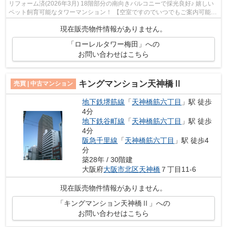
リフォーム済(2026年3月) 18階部分の南向きバルコニーで採光良好♪ 嬉しい
ペット飼育可能なタワーマンション！ 【空室ですのでいつでもご案内可能で
す！】
現在販売物件情報がありません。
「ローレルタワー梅田」への
お問い合わせはこちら
キングマンション天神橋Ⅱ
売買 | 中古マンション
地下鉄堺筋線
「
天神橋筋六丁目
」駅 徒歩
4分
地下鉄谷町線
「
天神橋筋六丁目
」駅 徒歩
4分
阪急千里線
「
天神橋筋六丁目
」駅 徒歩4
分
築28年 / 30階建
大阪府
大阪市北区
天神橋
７丁目11-6
現在販売物件情報がありません。
「キングマンション天神橋Ⅱ」への
お問い合わせはこちら