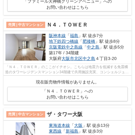
「ファミール天神橋グリーンアベニュー」への
お問い合わせはこちら
Ｎ４．ＴＯＷＥＲ
売買 | 中古マンション
阪神本線
「
福島
」駅 徒歩7分
地下鉄四つ橋線
「
肥後橋
」駅 徒歩8分
京阪電鉄中之島線
「
中之島
」駅 徒歩5分
築17年 / 34階建
大阪府
大阪市北区
中之島
４丁目3-20
「Ｎ４．ＴＯＷＥＲ」のここがイチオシ。こちらは地震力を低減する免震構
造のタワーレジデンスマンション34階建で共用施設充実、コンシェルジュサ
ービスのあるホテルライクなマンショ...
現在販売物件情報がありません。
「Ｎ４．ＴＯＷＥＲ」への
お問い合わせはこちら
ザ・タワー大阪
売買 | 中古マンション
東海道本線
「
大阪
」駅 徒歩13分
東西線
「
新福島
」駅 徒歩3分