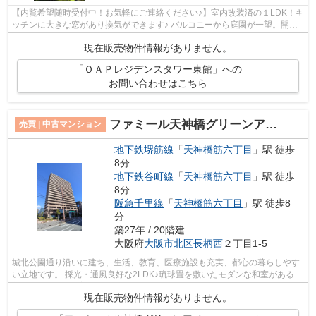
【内覧希望随時受付中！お気軽にご連絡ください♪】室内改装済の１LDK！キ
ッチンに大きな窓があり換気ができます♪ バルコニーから庭園が一望。開放
感のあるお部屋です。 【空室ですので...
現在販売物件情報がありません。
「ＯＡＰレジデンスタワー東館」への
お問い合わせはこちら
ファミール天神橋グリーンアベニュー
売買 | 中古マンション
地下鉄堺筋線
「
天神橋筋六丁目
」駅 徒歩
8分
地下鉄谷町線
「
天神橋筋六丁目
」駅 徒歩
8分
阪急千里線
「
天神橋筋六丁目
」駅 徒歩8
分
築27年 / 20階建
大阪府
大阪市北区
長柄西
２丁目1-5
城北公園通り沿いに建ち、生活、教育、医療施設も充実、都心の暮らしやす
い立地です。 採光・通風良好な2LDK♪琉球畳を敷いたモダンな和室があるお
部屋です♪ 【特別案内会実施中！！ご...
現在販売物件情報がありません。