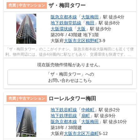
ザ・梅田タワー
売買 | 中古マンション
阪急京都本線
「
大阪梅田
」駅 徒歩4分
地下鉄御堂筋線
「
梅田
」駅 徒歩8分
大阪環状線
「
大阪
」駅 徒歩9分
築20年 / 43階建 地下1階
大阪府
大阪市北区
鶴野町
3-9
「ザ・梅田タワー」のここがイチオシ。 阪急京都本線大阪梅田にも近くて便
利。物件周辺には、徒歩4分圏内に駅などもあり、交通環境も快適です。窓
口まで行くのが面倒でも、大阪鶴野町...
現在販売物件情報がありません。
「ザ・梅田タワー」への
お問い合わせはこちら
ローレルタワー梅田
売買 | 中古マンション
地下鉄谷町線
「
中崎町
」駅 徒歩2分
地下鉄堺筋線
「
扇町
」駅 徒歩9分
阪急京都本線
「
大阪梅田
」駅 徒歩10分
築18年 / 38階建
大阪府
大阪市北区
万歳町
5-12