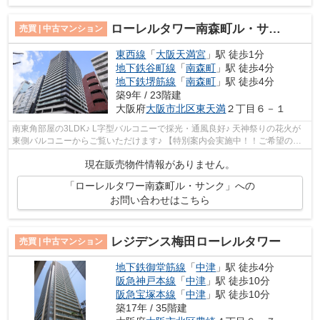
ローレルタワー南森町ル・サンク
売買 | 中古マンション
東西線
「
大阪天満宮
」駅 徒歩1分
地下鉄谷町線
「
南森町
」駅 徒歩4分
地下鉄堺筋線
「
南森町
」駅 徒歩4分
築9年 / 23階建
大阪府
大阪市北区
東天満
２丁目６－１
南東角部屋の3LDK♪ L字型バルコニーで採光・通風良好♪ 天神祭りの花火が
東側バルコニーからご覧いただけます♪ 【特別案内会実施中！！ご希望の日
時をご連絡ください！】
現在販売物件情報がありません。
「ローレルタワー南森町ル・サンク」への
お問い合わせはこちら
レジデンス梅田ローレルタワー
売買 | 中古マンション
地下鉄御堂筋線
「
中津
」駅 徒歩4分
阪急神戸本線
「
中津
」駅 徒歩10分
阪急宝塚本線
「
中津
」駅 徒歩10分
築17年 / 35階建