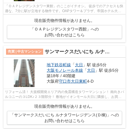
「ＯＡＰレジデンスタワー東館」のここがイチオシ。 徒歩でのアクセスも快
適な、7分に駅が立地する物件です。OAPタワー＆プラザ、帝国ホテル大
阪、ギャラリー、マンション、公園で構成...
現在販売物件情報がありません。
「ＯＡＰレジデンスタワー西館」への
お問い合わせはこちら
サンマークスだいにち ルナタワーレジデンス(Ｄ棟)
売買 | 中古マンション
地下鉄谷町線
「
大日
」駅 徒歩5分
大阪モノレール本線
「
大日
」駅 徒歩5分
築18年 / 40階建
大阪府
守口市
大日東町
4-D
リフォーム済！ 大規模開発エリア内の免震構造タワーマンション！ 南向きバ
ルコニーの３LDK♪２３階部分！ 敷地がイオンモール大日に隣接し、お買物
大変便利です。
現在販売物件情報がありません。
「サンマークスだいにち ルナタワーレジデンス(Ｄ棟)」への
お問い合わせはこちら