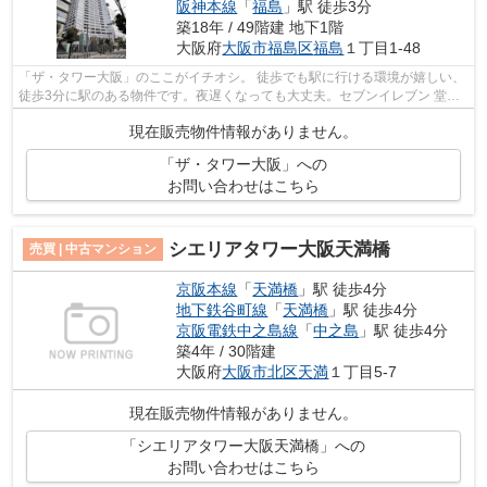
阪神本線
「
福島
」駅 徒歩3分
築18年 / 49階建 地下1階
大阪府
大阪市福島区
福島
１丁目1-48
「ザ・タワー大阪」のここがイチオシ。 徒歩でも駅に行ける環境が嬉しい、
徒歩3分に駅のある物件です。夜遅くなっても大丈夫。セブンイレブン 堂島
クロスウォーク店が近く(59m)にある...
現在販売物件情報がありません。
「ザ・タワー大阪」への
お問い合わせはこちら
シエリアタワー大阪天満橋
売買 | 中古マンション
京阪本線
「
天満橋
」駅 徒歩4分
地下鉄谷町線
「
天満橋
」駅 徒歩4分
京阪電鉄中之島線
「
中之島
」駅 徒歩4分
築4年 / 30階建
大阪府
大阪市北区
天満
１丁目5-7
現在販売物件情報がありません。
「シエリアタワー大阪天満橋」への
お問い合わせはこちら