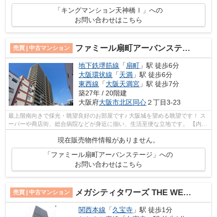
「キングマンション天神橋Ⅰ」への
お問い合わせはこちら
ファミール扇町アーバンステージ
売買 | 中古マンション
地下鉄堺筋線
「
扇町
」駅 徒歩6分
大阪環状線
「
天満
」駅 徒歩6分
東西線
「
大阪天満宮
」駅 徒歩7分
築27年 / 20階建
大阪府
大阪市北区
同心
２丁目3-23
最上階南向きで採光・眺望良好のお部屋です♪ 大阪城を望める眺望です！ ス
ーパーや商店街、総合病院などが身近に揃い、生活至便な立地です。 【内覧
希望随時受付中！お気軽にご連絡く...
現在販売物件情報がありません。
「ファミール扇町アーバンステージ」への
お問い合わせはこちら
メガシティタワーズ THE WEST
売買 | 中古マンション
関西本線
「
久宝寺
」駅 徒歩1分