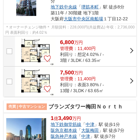
分
地下鉄中央線
「
堺筋本町
」駅 徒歩8分
築11年 / 30階建 地下1階
大阪府
大阪市中央区
南船場
１丁目12-22
＊オーナーチェンジ物件＊ 月額賃料：228,000円(共益費込) 年収：2,736,000
円 表面利回り：約4.02％
6,800
万
円
管理費：11,400円
利回り：想定4.02% / -
3階 / 3LDK / 63.35㎡
7,500
万
円
管理費：11,400円
利回り：表面3.80% / -
13階 / 3LDK / 63.65㎡
ブランズタワー梅田Ｎｏｒｔｈ
売買 | 中古マンション
1
3,490
億
万円
地下鉄御堂筋線
「
中津
」駅 徒歩1分
阪急京都本線
「
大阪梅田
」駅 徒歩7分
阪急神戸本線
「
中津
」駅 徒歩7分