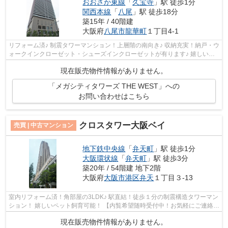
おおさか東線
「
久宝寺
」駅 徒歩1分
関西本線
「
八尾
」駅 徒歩18分
築15年 / 40階建
大阪府
八尾市
龍華町
１丁目4-1
リフォーム済♪ 制震タワーマンション！上層階の南向き♪ 収納充実！納戸・ウ
ォークインクローゼット・シューズインクローゼットが有ります♪ 嬉しいペ
ット飼育可能(管理規約による制限有...
現在販売物件情報がありません。
「メガシティタワーズ THE WEST」への
お問い合わせはこちら
クロスタワー大阪ベイ
売買 | 中古マンション
地下鉄中央線
「
弁天町
」駅 徒歩1分
大阪環状線
「
弁天町
」駅 徒歩3分
築20年 / 54階建 地下2階
大阪府
大阪市港区
弁天
１丁目３-13
室内リフォーム済！角部屋の3LDK♪ 駅直結！徒歩１分の制震構造タワーマン
ション！ 嬉しいペット飼育可能！ 【内覧希望随時受付中！お気軽にご連絡く
ださい♪】
現在販売物件情報がありません。