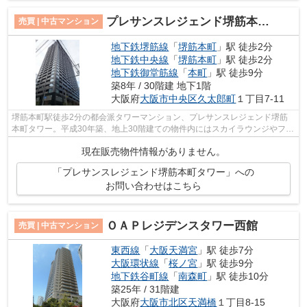
プレサンスレジェンド堺筋本町タワー
売買 | 中古マンション
地下鉄堺筋線
「
堺筋本町
」駅 徒歩2分
地下鉄中央線
「
堺筋本町
」駅 徒歩2分
地下鉄御堂筋線
「
本町
」駅 徒歩9分
築8年 / 30階建 地下1階
大阪府
大阪市中央区
久太郎町
１丁目7-11
堺筋本町駅徒歩2分の都会派タワーマンション、プレサンスレジェンド堺筋
本町タワー。平成30年築、地上30階建ての物件内にはスカイラウンジやフィ
ットネスセンター、ゲストルームなど共...
現在販売物件情報がありません。
「プレサンスレジェンド堺筋本町タワー」への
お問い合わせはこちら
ＯＡＰレジデンスタワー西館
売買 | 中古マンション
東西線
「
大阪天満宮
」駅 徒歩7分
大阪環状線
「
桜ノ宮
」駅 徒歩9分
地下鉄谷町線
「
南森町
」駅 徒歩10分
築25年 / 31階建
大阪府
大阪市北区
天満橋
１丁目8-15