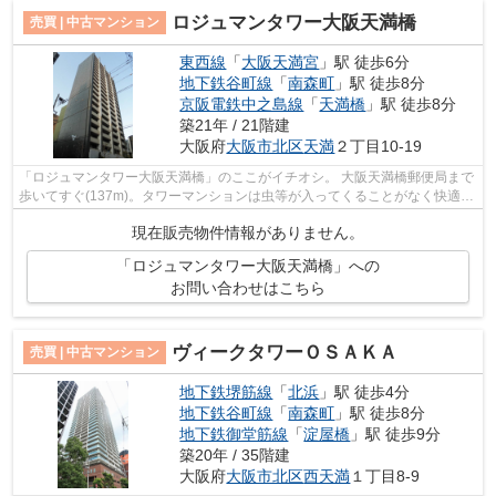
ロジュマンタワー大阪天満橋
売買 | 中古マンション
東西線
「
大阪天満宮
」駅 徒歩6分
地下鉄谷町線
「
南森町
」駅 徒歩8分
京阪電鉄中之島線
「
天満橋
」駅 徒歩8分
築21年 / 21階建
大阪府
大阪市北区
天満
２丁目10-19
「ロジュマンタワー大阪天満橋」のここがイチオシ。 大阪天満橋郵便局まで
歩いてすぐ(137m)。タワーマンションは虫等が入ってくることがなく快適で
す。最寄りの公園滝川公園(207m)。日...
現在販売物件情報がありません。
「ロジュマンタワー大阪天満橋」への
お問い合わせはこちら
ヴィークタワーＯＳＡＫＡ
売買 | 中古マンション
地下鉄堺筋線
「
北浜
」駅 徒歩4分
地下鉄谷町線
「
南森町
」駅 徒歩8分
地下鉄御堂筋線
「
淀屋橋
」駅 徒歩9分
築20年 / 35階建
大阪府
大阪市北区
西天満
１丁目8-9