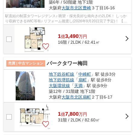
築6年 / 50階建 地下1階
大阪府
大阪市北区
豊崎
３丁目16-16
駅直結の制震タワーレジデンス♪ 眺望・採光良好な南向きの2LDK！ しっか
り収納できるWIC等有♪ リフォーム後渡し(2026年9月20日完了予定)！ 【内
覧希望随時受付中！お気軽にご連絡くだ...
1
3,490
億
万
円
16階 / 2LDK / 62.41㎡
パークタワー梅田
売買 | 中古マンション
地下鉄谷町線
「
中崎町
」駅 徒歩3分
地下鉄堺筋線
「
扇町
」駅 徒歩8分
大阪環状線
「
天満
」駅 徒歩9分
築12年 / 31階建 地下1階
大阪府
大阪市北区
扇町
２丁目6-17
1
7,800
億
万
円
31階 / 2LDK / 82.60㎡