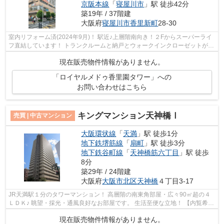
京阪本線
「
寝屋川市
」駅 徒歩42分
築19年 / 37階建
大阪府
寝屋川市
香里新町
28-30
室内リフォーム済(2024年9月)！ 駅近♪上層階南向き！２Fからスーパーライ
フ直結しています！ トランクルームと納戸とウォークインクローゼットが有
り 収納充実の3LDKです♪ 1Fにパーテ...
現在販売物件情報がありません。
「ロイヤルメドゥ香里園タワー」への
お問い合わせはこちら
キングマンション天神橋Ⅰ
売買 | 中古マンション
大阪環状線
「
天満
」駅 徒歩1分
地下鉄堺筋線
「
扇町
」駅 徒歩3分
地下鉄谷町線
「
天神橋筋六丁目
」駅 徒歩
8分
築29年 / 24階建
大阪府
大阪市北区
天神橋
４丁目3-17
JR天満駅１分のタワーマンション！ 高層階の南東角部屋・広々90㎡超の４
ＬＤＫ♪ 眺望・採光・通風良好なお部屋です。 生活至便な立地！ 【内覧希望
随時受付中！お気軽にご連絡ください...
現在販売物件情報がありません。