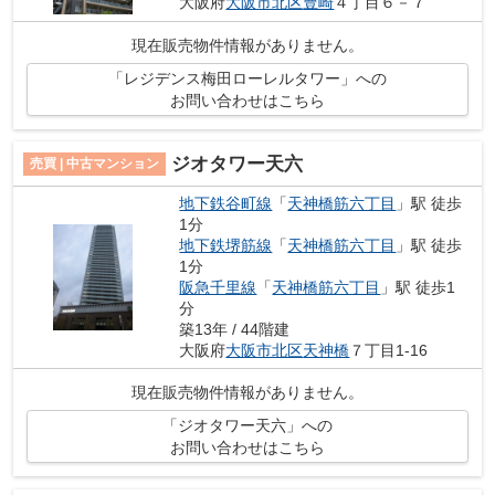
大阪府
大阪市北区
豊崎
４丁目６－７
現在販売物件情報がありません。
「レジデンス梅田ローレルタワー」への
お問い合わせはこちら
ジオタワー天六
売買 | 中古マンション
地下鉄谷町線
「
天神橋筋六丁目
」駅 徒歩
1分
地下鉄堺筋線
「
天神橋筋六丁目
」駅 徒歩
1分
阪急千里線
「
天神橋筋六丁目
」駅 徒歩1
分
築13年 / 44階建
大阪府
大阪市北区
天神橋
７丁目1-16
現在販売物件情報がありません。
「ジオタワー天六」への
お問い合わせはこちら