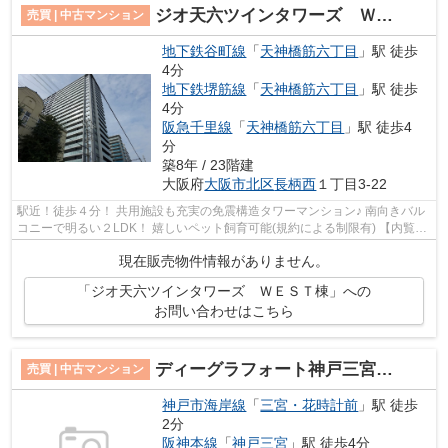
ジオ天六ツインタワーズ ＷＥＳＴ棟
売買 | 中古マンション
地下鉄谷町線
「
天神橋筋六丁目
」駅 徒歩
4分
地下鉄堺筋線
「
天神橋筋六丁目
」駅 徒歩
4分
阪急千里線
「
天神橋筋六丁目
」駅 徒歩4
分
築8年 / 23階建
大阪府
大阪市北区
長柄西
１丁目3-22
駅近！徒歩４分！ 共用施設も充実の免震構造タワーマンション♪ 南向きバル
コニーで明るい２LDK！ 嬉しいペット飼育可能(規約による制限有) 【内覧希
望随時受付中！お気軽にご連絡くだ...
現在販売物件情報がありません。
「ジオ天六ツインタワーズ ＷＥＳＴ棟」への
お問い合わせはこちら
ディーグラフォート神戸三宮タワー
売買 | 中古マンション
神戸市海岸線
「
三宮・花時計前
」駅 徒歩
2分
阪神本線
「
神戸三宮
」駅 徒歩4分