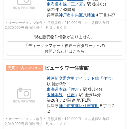
東海道本線
「
三ノ宮
」駅 徒歩6分
築21年 / 43階建
兵庫県
神戸市中央区
八幡通
４丁目1-27
＊オーナーチェンジ物件＊ 月額賃料：210,000円 ※共益費込 年収：
2,520,000円 表面利回り：約３．５０％
現在販売物件情報がありません。
「ディーグラフォート神戸三宮タワー」への
お問い合わせはこちら
ビュータワー住吉館
売買 | 中古マンション
神戸新交通六甲アイランド線
「
住吉
」
駅 徒歩3分
東海道本線
「
住吉
」駅 徒歩4分
阪神本線
「
住吉
」駅 徒歩14分
築26年 / 27階建 地下1階
兵庫県
神戸市東灘区
住吉東町
５丁目２－
２
＊オーナーチェンジ物件＊ 月額賃料：170,000円 ※共益費込 年収：
2,040,000円 表面利回り：約４．１３％