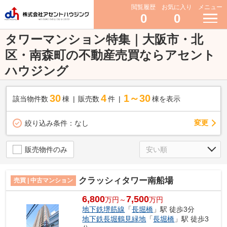
閲覧履歴
お気に入り
メニュー
0
0
タワーマンション特集｜大阪市・北
区・南森町の不動産売買ならアセント
ハウジング
30
4
1～30
該当物件数
棟
販売数
件
棟を表示
変更
絞り込み条件：
なし
販売物件のみ
クラッシィタワー南船場
売買 | 中古マンション
6,800
7,500
万円～
万円
地下鉄堺筋線
「
長堀橋
」駅 徒歩3分
地下鉄長堀鶴見緑地
「
長堀橋
」駅 徒歩3