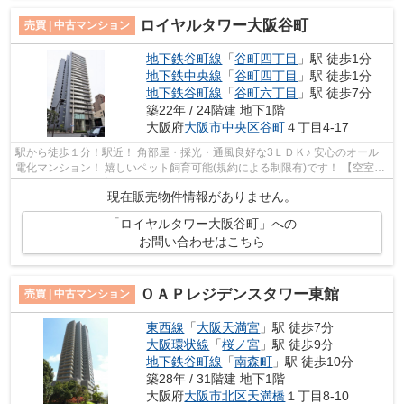
ロイヤルタワー大阪谷町
売買 | 中古マンション
地下鉄谷町線
「
谷町四丁目
」駅 徒歩1分
地下鉄中央線
「
谷町四丁目
」駅 徒歩1分
地下鉄谷町線
「
谷町六丁目
」駅 徒歩7分
築22年 / 24階建 地下1階
大阪府
大阪市中央区
谷町
４丁目4-17
駅から徒歩１分！駅近！ 角部屋・採光・通風良好な3ＬＤＫ♪ 安心のオール
電化マンション！ 嬉しいペット飼育可能(規約による制限有)です！ 【空室で
すのでいつでもご案内可能です！】
現在販売物件情報がありません。
「ロイヤルタワー大阪谷町」への
お問い合わせはこちら
ＯＡＰレジデンスタワー東館
売買 | 中古マンション
東西線
「
大阪天満宮
」駅 徒歩7分
大阪環状線
「
桜ノ宮
」駅 徒歩9分
地下鉄谷町線
「
南森町
」駅 徒歩10分
築28年 / 31階建 地下1階
大阪府
大阪市北区
天満橋
１丁目8-10