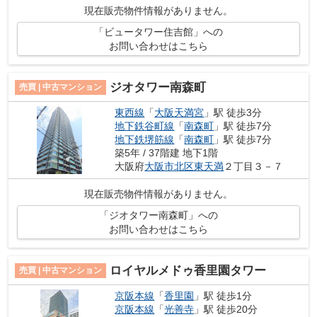
現在販売物件情報がありません。
「ビュータワー住吉館」への
お問い合わせはこちら
ジオタワー南森町
売買 | 中古マンション
東西線
「
大阪天満宮
」駅 徒歩3分
地下鉄谷町線
「
南森町
」駅 徒歩7分
地下鉄堺筋線
「
南森町
」駅 徒歩7分
築5年 / 37階建 地下1階
大阪府
大阪市北区
東天満
２丁目３－７
現在販売物件情報がありません。
「ジオタワー南森町」への
お問い合わせはこちら
ロイヤルメドゥ香里園タワー
売買 | 中古マンション
京阪本線
「
香里園
」駅 徒歩1分
京阪本線
「
光善寺
」駅 徒歩20分