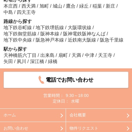
本庄西
/
西天満
/
旭町
/
城山
/
鷹合
/
緑丘
/
稲葉
/
新庄
/
中島
/
四天王寺
路線から探す
地下鉄谷町線
/
地下鉄堺筋線
/
大阪環状線
/
地下鉄御堂筋線
/
阪神本線
/
阪神電鉄阪神なんば
/
地下鉄中央線
/
阪急神戸本線
/
近鉄南大阪線
/
阪急千里線
駅から探す
天神橋筋六丁目
/
出来島
/
扇町
/
天満
/
中津
/
天王寺
/
矢田
/
夙川
/
深江橋
/
緑橋
電話でお問い合わせ
営業時間：
9:30～18:00
定休日：
水曜
ホーム
会社概要
お問い合わせ
物件リクエスト